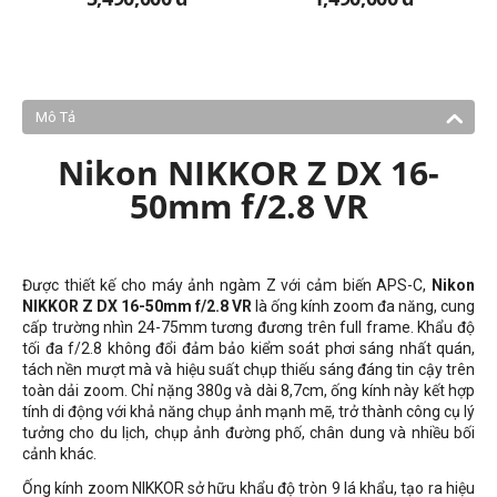
Mô Tả
Nikon NIKKOR Z DX 16-
50mm f/2.8 VR
Được thiết kế cho máy ảnh ngàm Z với cảm biến APS-C,
Nikon
NIKKOR Z DX 16-50mm f/2.8 VR
là ống kính zoom đa năng, cung
cấp trường nhìn 24-75mm tương đương trên full frame. Khẩu độ
tối đa f/2.8 không đổi đảm bảo kiểm soát phơi sáng nhất quán,
tách nền mượt mà và hiệu suất chụp thiếu sáng đáng tin cậy trên
toàn dải zoom. Chỉ nặng 380g và dài 8,7cm, ống kính này kết hợp
tính di động với khả năng chụp ảnh mạnh mẽ, trở thành công cụ lý
tưởng cho du lịch, chụp ảnh đường phố, chân dung và nhiều bối
cảnh khác.
Ống kính zoom NIKKOR sở hữu khẩu độ tròn 9 lá khẩu, tạo ra hiệu