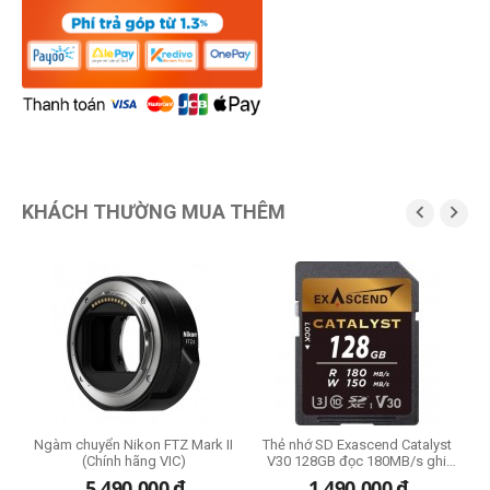
KHÁCH THƯỜNG MUA THÊM


Ngàm chuyển Nikon FTZ Mark II
Thẻ nhớ SD Exascend Catalyst
(Chính hãng VIC)
V30 128GB đọc 180MB/s ghi
150MB/s
đ
5,490,000
đ
1,490,000
đ