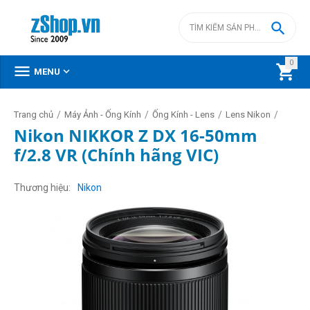

0



MENU
/
/
/
/
Trang chủ
Máy Ảnh - Ống Kính
Ống Kính - Lens
Lens Nikon
Nikon NIKKOR Z DX 16-50mm
f/2.8 VR (Chính hãng VIC)
Thương hiệu
Nikon