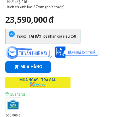
- Khẩu độ 9 lá
- Kích cỡ kính lọc: 67mm (phía trước)
23,590,000
đ
Inbox
TẠI ĐÂY
để nhận giá siêu tốt!
MUA HÀNG
MUA NGAY - TRẢ SAU
Quà tặng
500,000
đ