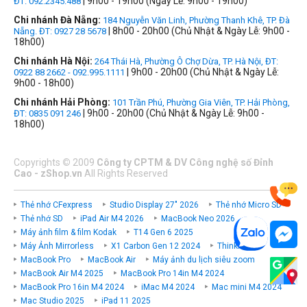
| 9h00 - 19h00 (Ngày Lễ: 9h00 - 19h00)
ĐT: 092.2345.488
Chi nhánh Đà Nẵng:
184 Nguyễn Văn Linh, Phường Thanh Khê, TP. Đà
| 8h00 - 20h00 (Chủ Nhật & Ngày Lễ: 9h00 -
Nẵng. ĐT: 0927 28 5678
18h00)
Chi nhánh Hà Nội:
264 Thái Hà, Phường Ô Chợ Dừa, TP. Hà Nội, ĐT:
| 9h00 - 20h00 (Chủ Nhật & Ngày Lễ:
0922 88 2662 - 092.995.1111
9h00 - 18h00)
Chi nhánh Hải Phòng:
101 Trần Phú, Phường Gia Viên, TP. Hải Phòng,
| 9h00 - 20h00 (Chủ Nhật & Ngày Lễ: 9h00 -
ĐT: 0835 091 246
18h00)
Copyrights
©
2009
Công ty CPTM & DV Công nghệ số Đỉnh
Cao - zShop.vn
All Rights Reserved
Thẻ nhớ CFexpress
Studio Display 27" 2026
Thẻ nhớ Micro SD
Thẻ nhớ SD
iPad Air M4 2026
MacBook Neo 2026
Máy ảnh film & film Kodak
T14 Gen 6 2025
Máy Ảnh Mirrorless
X1 Carbon Gen 12 2024
ThinkPad P
MacBook Pro
MacBook Air
Máy ảnh du lịch siêu zoom
MacBook Air M4 2025
MacBook Pro 14in M4 2024
MacBook Pro 16in M4 2024
iMac M4 2024
Mac mini M4 2024
Mac Studio 2025
iPad 11 2025