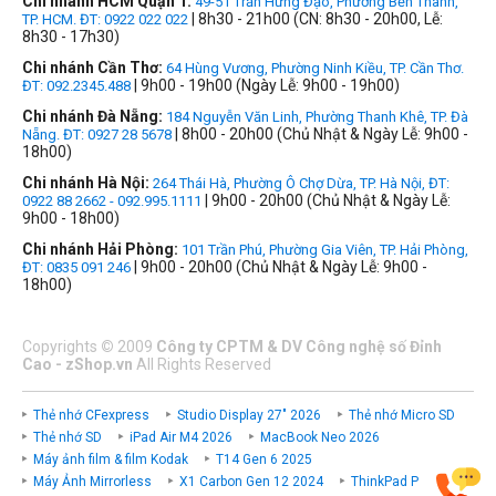
Chi nhánh HCM Quận 1:
49-51 Trần Hưng Đạo, Phường Bến Thành,
| 8h30 - 21h00 (CN: 8h30 - 20h00, Lễ:
TP. HCM. ĐT: 0922 022 022
8h30 - 17h30)
Chi nhánh Cần Thơ:
64 Hùng Vương, Phường Ninh Kiều, TP. Cần Thơ.
| 9h00 - 19h00 (Ngày Lễ: 9h00 - 19h00)
ĐT: 092.2345.488
Chi nhánh Đà Nẵng:
184 Nguyễn Văn Linh, Phường Thanh Khê, TP. Đà
| 8h00 - 20h00 (Chủ Nhật & Ngày Lễ: 9h00 -
Nẵng. ĐT: 0927 28 5678
18h00)
Chi nhánh Hà Nội:
264 Thái Hà, Phường Ô Chợ Dừa, TP. Hà Nội, ĐT:
| 9h00 - 20h00 (Chủ Nhật & Ngày Lễ:
0922 88 2662 - 092.995.1111
9h00 - 18h00)
Chi nhánh Hải Phòng:
101 Trần Phú, Phường Gia Viên, TP. Hải Phòng,
| 9h00 - 20h00 (Chủ Nhật & Ngày Lễ: 9h00 -
ĐT: 0835 091 246
18h00)
Copyrights
©
2009
Công ty CPTM & DV Công nghệ số Đỉnh
Cao - zShop.vn
All Rights Reserved
Thẻ nhớ CFexpress
Studio Display 27" 2026
Thẻ nhớ Micro SD
Thẻ nhớ SD
iPad Air M4 2026
MacBook Neo 2026
Máy ảnh film & film Kodak
T14 Gen 6 2025
Máy Ảnh Mirrorless
X1 Carbon Gen 12 2024
ThinkPad P