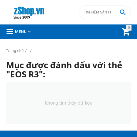

0



MENU
/
/
Trang chủ
Mục được đánh dấu với thẻ
"EOS R3":
Không tìm thấy dữ liệu