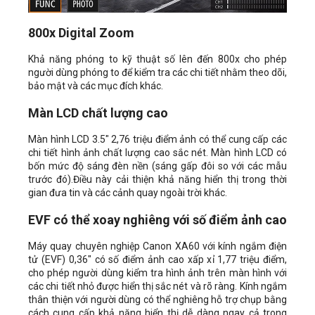
800x Digital Zoom
Khả năng phóng to kỹ thuật số lên đến 800x cho phép
người dùng phóng to để kiểm tra các chi tiết nhằm theo dõi,
bảo mật và các mục đích khác.
Màn LCD chất lượng cao
Màn hình LCD 3.5" 2,76 triệu điểm ảnh có thể cung cấp các
chi tiết hình ảnh chất lượng cao sắc nét. Màn hình LCD có
bốn mức độ sáng đèn nền (sáng gấp đôi so với các mẫu
trước đó).Điều này cải thiện khả năng hiển thị trong thời
gian đưa tin và các cảnh quay ngoài trời khác.
EVF có thể xoay nghiêng với số điểm ảnh cao
Máy quay chuyên nghiệp Canon XA60 với kính ngắm điện
tử (EVF) 0,36" có số điểm ảnh cao xấp xỉ 1,77 triệu điểm,
cho phép người dùng kiểm tra hình ảnh trên màn hình với
các chi tiết nhỏ được hiển thị sắc nét và rõ ràng. Kính ngắm
thân thiện với người dùng có thể nghiêng hỗ trợ chụp bằng
cách cung cấp khả năng hiển thị dễ dàng ngay cả trong