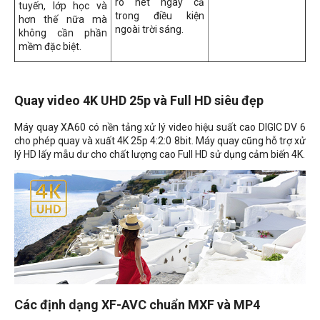
rõ nét ngay cả
tuyến, lớp học và
trong điều kiện
hơn thế nữa mà
ngoài trời sáng.
không cần phần
mềm đặc biệt.
Quay video 4K UHD 25p và Full HD siêu đẹp
Máy quay XA60 có nền tảng xử lý video hiệu suất cao DIGIC DV 6
cho phép quay và xuất 4K 25p 4:2:0 8bit. Máy quay cũng hỗ trợ xử
lý HD lấy mẫu dư cho chất lượng cao Full HD sử dụng cảm biến 4K.
Các định dạng XF-AVC chuẩn MXF và MP4