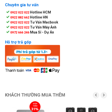
Chuyên gia tư vấn
Hotline HCM
0922 022 022
Hotline HN
0922 882 662
Tư Vấn Macbook
0922 022 022
Tư Vấn Máy Ảnh
0922 022 022
Mua Sỉ - Dự Án
0972 666 246
Hỗ trợ trả góp
KHÁCH THƯỜNG MUA THÊM


GIẢM
THÊM
31%