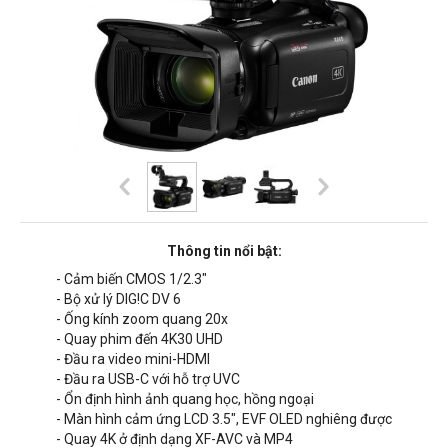
Thông tin nổi bật:
- Cảm biến CMOS 1/2.3"
- Bộ xử lý DIG!C DV 6
- Ống kính zoom quang
20x
- Quay phim đến 4K30 UHD
- Đầu ra video m
ini-HDMI
- Đầu ra
USB-C với hỗ trợ UVC
- Ổn định hình ảnh quang học, hồng ngoại
- Màn hình cảm ứng LCD 3.5", EVF OLED nghiêng được
- Quay 4K ở định dạng XF-AVC và MP4