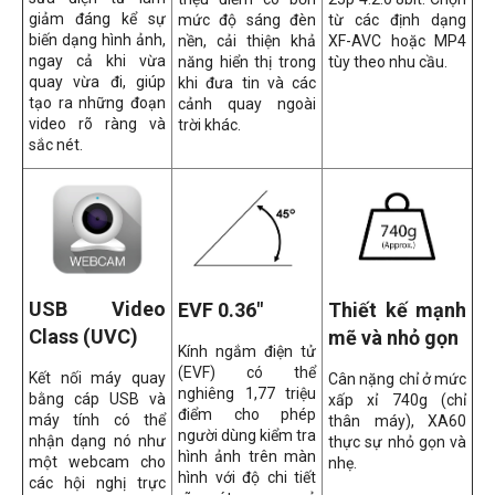
giảm đáng kể sự
mức độ sáng đèn
từ các định dạng
biến dạng hình ảnh,
nền, cải thiện khả
XF-AVC hoặc MP4
ngay cả khi vừa
năng hiển thị trong
tùy theo nhu cầu.
quay vừa đi, giúp
khi đưa tin và các
tạo ra những đoạn
cảnh quay ngoài
video rõ ràng và
trời khác.
sắc nét.
USB Video
EVF 0.36"
Thiết kế mạnh
Class (UVC)
mẽ và nhỏ gọn
Kính ngắm điện tử
(EVF) có thể
Kết nối máy quay
Cân nặng chỉ ở mức
nghiêng 1,77 triệu
bằng cáp USB và
xấp xỉ 740g (chỉ
điểm cho phép
máy tính có thể
thân máy), XA60
người dùng kiểm tra
nhận dạng nó như
thực sự nhỏ gọn và
hình ảnh trên màn
một webcam cho
nhẹ.
hình với độ chi tiết
các hội nghị trực