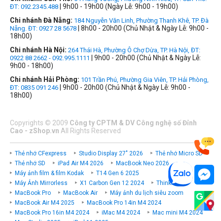
| 9h00 - 19h00 (Ngày Lễ: 9h00 - 19h00)
ĐT: 092.2345.488
Chi nhánh Đà Nẵng:
184 Nguyễn Văn Linh, Phường Thanh Khê, TP. Đà
| 8h00 - 20h00 (Chủ Nhật & Ngày Lễ: 9h00 -
Nẵng. ĐT: 0927 28 5678
18h00)
Chi nhánh Hà Nội:
264 Thái Hà, Phường Ô Chợ Dừa, TP. Hà Nội, ĐT:
| 9h00 - 20h00 (Chủ Nhật & Ngày Lễ:
0922 88 2662 - 092.995.1111
9h00 - 18h00)
Chi nhánh Hải Phòng:
101 Trần Phú, Phường Gia Viên, TP. Hải Phòng,
| 9h00 - 20h00 (Chủ Nhật & Ngày Lễ: 9h00 -
ĐT: 0835 091 246
18h00)
Copyrights
©
2009
Công ty CPTM & DV Công nghệ số Đỉnh
Cao - zShop.vn
All Rights Reserved
Thẻ nhớ CFexpress
Studio Display 27" 2026
Thẻ nhớ Micro SD
Thẻ nhớ SD
iPad Air M4 2026
MacBook Neo 2026
Máy ảnh film & film Kodak
T14 Gen 6 2025
Máy Ảnh Mirrorless
X1 Carbon Gen 12 2024
ThinkPad P
MacBook Pro
MacBook Air
Máy ảnh du lịch siêu zoom
MacBook Air M4 2025
MacBook Pro 14in M4 2024
MacBook Pro 16in M4 2024
iMac M4 2024
Mac mini M4 2024