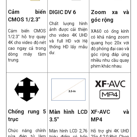
Cảm biến
DIGIC DV 6
Zoom xa và
CMOS 1/2.3"
góc rộng
Chất lượng hình
ảnh được cải thiện
Cảm biến CMOS
XA60 có ống kính
cho video 4K UHD
1/2.3" hỗ trợ quay
có khả năng zoom
và full HD với Hệ
4K cho video độ nét
quang học 20x với
thống HD lấy mẫu
cao ngay cả trong
độ phóng đại cao và
dư.
dòng máy tầm
góc rộng đáp ứng
trung.
nhiều nhu cầu quay
phim khác nhau.
Chống rung 5
Màn hình LCD
XF-AVC và
trục
3.5"
MP4
Chức năng chỉnh
Màn hình LCD 2,76
Hỗ trợ ghi 4K UHD
sửa điện tử làm
triệu điểm có bốn
25p 4:2:0 8bit. Chọn