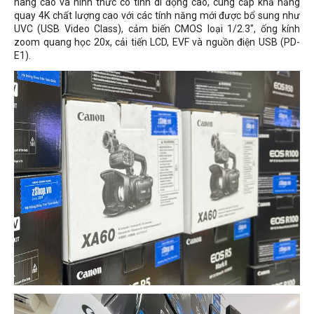
nâng cao và hình thức có tính di động cao, cung cấp khả năng
quay 4K chất lượng cao với các tính năng mới được bổ sung như
UVC (USB Video Class), cảm biến CMOS loại 1/2.3", ống kính
zoom quang học 20x, cải tiến LCD, EVF và nguồn điện USB (PD-
E1).