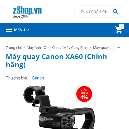

0



MENU
/
/
/
/
Trang chủ
Máy Ảnh - Ống Kính
Máy Quay Phim
Máy quay Canon
Máy quay Canon XA60 (Chính
hãng)
GIẢM
THÊM
4%
Thương hiệu
Canon