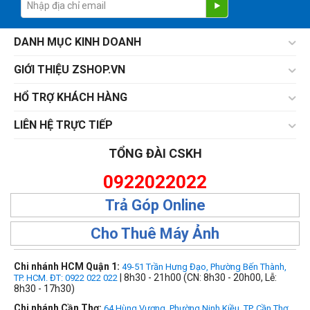
DANH MỤC KINH DOANH
GIỚI THIỆU ZSHOP.VN
HỔ TRỢ KHÁCH HÀNG
LIÊN HỆ TRỰC TIẾP
TỔNG ĐÀI CSKH
0922022022
Trả Góp Online
Cho Thuê Máy Ảnh
Chi nhánh HCM Quận 1:
49-51 Trần Hưng Đạo, Phường Bến Thành,
| 8h30 - 21h00 (CN: 8h30 - 20h00, Lễ:
TP. HCM. ĐT: 0922 022 022
8h30 - 17h30)
Chi nhánh Cần Thơ:
64 Hùng Vương, Phường Ninh Kiều, TP. Cần Thơ.