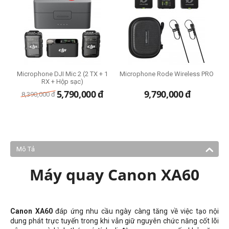
Microphone DJI Mic 2 (2 TX + 1
Microphone Rode Wireless PRO
T
RX + Hộp sạc)
5,790,000
đ
9,790,000
đ
8,390,000
đ
Mô Tả
Máy quay Canon XA60
Canon XA60
đáp ứng nhu cầu ngày càng tăng về việc tạo nội
dung phát trực tuyến trong khi vẫn giữ nguyên chức năng cốt lõi