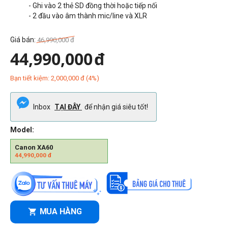
- Ghi vào 2 thẻ SD đồng thời hoặc tiếp nối
- 2 đầu vào âm thành mic/line và XLR
Giá bán:
46,990,000
đ
44,990,000
đ
Bạn tiết kiệm:
2,000,000
đ
(
4
%)
Inbox
TẠI ĐÂY
để nhận giá siêu tốt!
Model:
Canon XA60
44,990,000
đ
MUA HÀNG