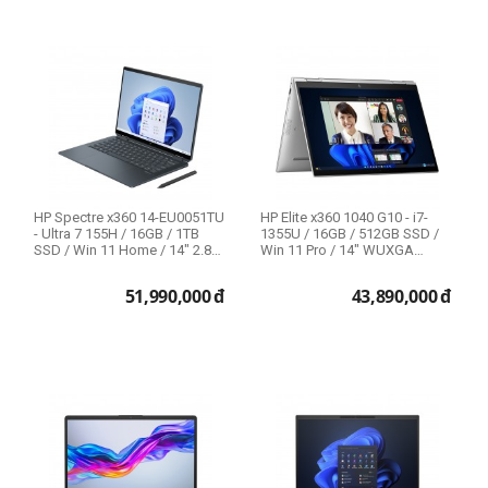
HP Spectre x360 14-EU0051TU
HP Elite x360 1040 G10 - i7-
- Ultra 7 155H / 16GB / 1TB
1355U / 16GB / 512GB SSD /
SSD / Win 11 Home / 14" 2.8K
Win 11 Pro / 14" WUXGA
Touch
Touch / B...
51,990,000
đ
43,890,000
đ