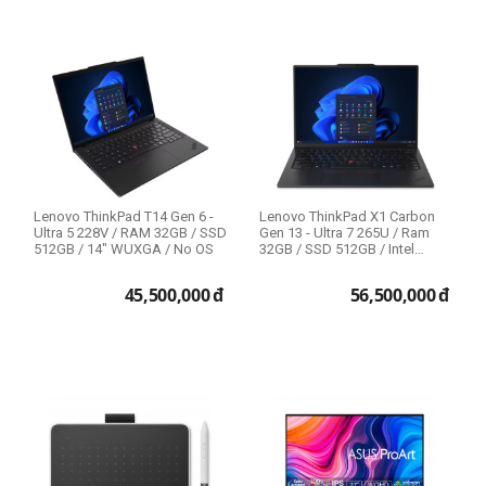
Intel Core i7 11th
Hệ điều hành
Intel Core i7 12th
Windows 10
Intel Core i7 13th
Windows 10 Home
Intel Xeon W
Windows 10 Pro
Kích cỡ màn hình
Lenovo ThinkPad T14 Gen 6 -
Lenovo ThinkPad X1 Carbon
Ultra 5 228V / RAM 32GB / SSD
Gen 13 - Ultra 7 265U / Ram
512GB / 14" WUXGA / No OS
32GB / SSD 512GB / Intel
13.3 inch
Graphics...
14 inch
45,500,000
đ
56,500,000
đ
14.5 inch
15.6 inch
16 inch
19.5 inch
21.45 inch
21.5 inch