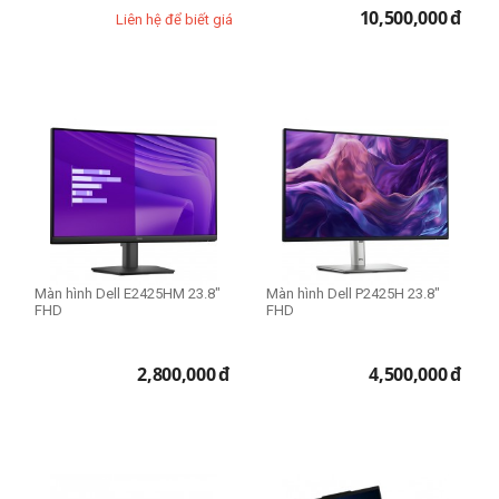
10,500,000
đ
Lenovo ThinkPad X
Liên hệ để biết giá
Lenovo ThinkPad X1 Carbon
Lenovo ThinkStation
Lenovo ThinkVision
ThinkPad Edge E
expand_more
HIỂN THỊ TẤT CẢ
(11)
Nhu cầu sử dụng
Business
Gaming
Màn hình Dell E2425HM 23.8"
Màn hình Dell P2425H 23.8"
FHD
FHD
Thiết kế đồ họa
Văn phòng
2,800,000
đ
4,500,000
đ
Workstation
Ổ cứng SSD
256GB