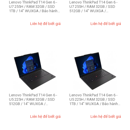
expand_more
HIỂN THỊ TẤT CẢ
(11)
Lenovo ThinkPad T14 Gen 6 -
Lenovo ThinkPad T14 Gen 6 -
U7 255H / RAM 32GB / SSD
U7 255H / RAM 32GB / SSD
1TB / 14" WUXGA / Bảo hành 3
512GB / 14" WUXGA /
năm
Win11Pro / Bảo...
RAM - Bộ Nhớ
Liên hệ để biết giá
Liên hệ để biết giá
24GB
8GB
16GB
32GB
64GB
Lenovo ThinkPad T14 Gen 6 -
Lenovo ThinkPad T14 Gen 6 -
U5 225H / RAM 32GB / SSD
U5 225H / RAM 32GB / SSD
512GB / 14" WUXGA /
1TB / 14" WUXGA / Bảo hành 3
Win11Pro / Bảo...
năm
Liên hệ để biết giá
Liên hệ để biết giá