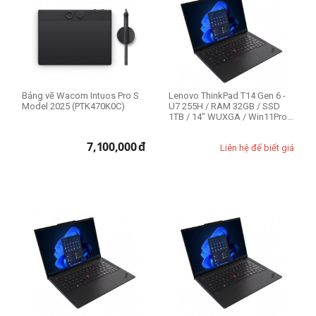
512GB
1TB
Option
Bảng vẽ Wacom Intuos Pro S
Lenovo ThinkPad T14 Gen 6 -
Model 2025 (PTK470K0C)
U7 255H / RAM 32GB / SSD
1TB / 14" WUXGA / Win11Pro /
285 Pro G6
Bảo h...
E14
7,100,000
đ
Liên hệ để biết giá
E14 Gen 4
E14 Gen 5
P1
P15 Gen 2
P16s Gen 1
T14 Gen 3
ThinkPad T14 Gen 6
ThinkPad X1 Carbon Gen 12
ThinkStation P340