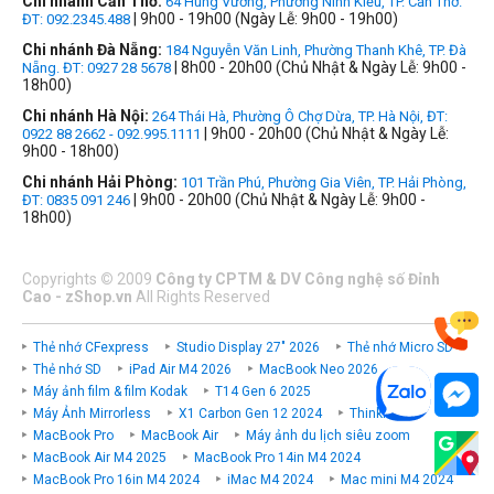
Chi nhánh Cần Thơ:
64 Hùng Vương, Phường Ninh Kiều, TP. Cần Thơ.
| 9h00 - 19h00 (Ngày Lễ: 9h00 - 19h00)
ĐT: 092.2345.488
Chi nhánh Đà Nẵng:
184 Nguyễn Văn Linh, Phường Thanh Khê, TP. Đà
| 8h00 - 20h00 (Chủ Nhật & Ngày Lễ: 9h00 -
Nẵng. ĐT: 0927 28 5678
18h00)
Chi nhánh Hà Nội:
264 Thái Hà, Phường Ô Chợ Dừa, TP. Hà Nội, ĐT:
| 9h00 - 20h00 (Chủ Nhật & Ngày Lễ:
0922 88 2662 - 092.995.1111
9h00 - 18h00)
Chi nhánh Hải Phòng:
101 Trần Phú, Phường Gia Viên, TP. Hải Phòng,
| 9h00 - 20h00 (Chủ Nhật & Ngày Lễ: 9h00 -
ĐT: 0835 091 246
18h00)
Copyrights
©
2009
Công ty CPTM & DV Công nghệ số Đỉnh
Cao - zShop.vn
All Rights Reserved
Thẻ nhớ CFexpress
Studio Display 27" 2026
Thẻ nhớ Micro SD
Thẻ nhớ SD
iPad Air M4 2026
MacBook Neo 2026
Máy ảnh film & film Kodak
T14 Gen 6 2025
Máy Ảnh Mirrorless
X1 Carbon Gen 12 2024
ThinkPad P
MacBook Pro
MacBook Air
Máy ảnh du lịch siêu zoom
MacBook Air M4 2025
MacBook Pro 14in M4 2024
MacBook Pro 16in M4 2024
iMac M4 2024
Mac mini M4 2024