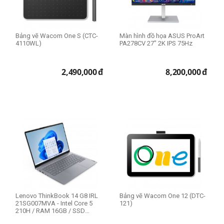
23.8 inch
24 inch
24.1 inch
expand_more
HIỂN THỊ TẤT CẢ
(14)
Bảng vẽ Wacom One S (CTC-
Màn hình đồ họa ASUS ProArt
25 inch
4110WL)
PA278CV 27" 2K IPS 75Hz
27 inch
31.5 inch
Kích thước Macbook
2,490,000
đ
8,200,000
đ
13 inch
Model
HP 285 Pro
Legion 5 Pro
Lenovo ThinkCentre
Lenovo ThinkPad P
Lenovo ThinkBook 14 G8 IRL
Bảng vẽ Wacom One 12 (DTC-
21SG007MVA - Intel Core 5
121)
Lenovo ThinkPad T
210H / RAM 16GB / SSD
512GB / 14" ...
Lenovo ThinkPad T14