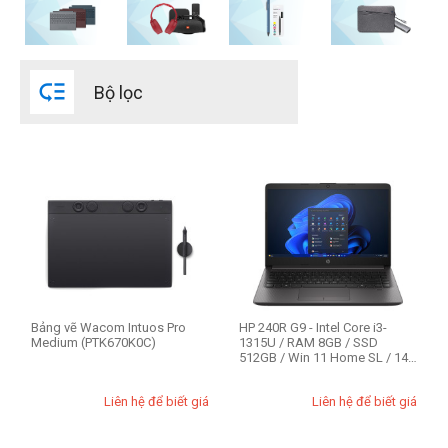
CPU

Bộ lọc
Intel Core 7
Intel Core Ultra 5
Intel Core Ultra 7 165U
Intel Core Ultra 7
AMD Ryzen 5
AMD Ryzen 5 PRO
AMD Ryzen 7
AMD Ryzen 7 PRO
Bảng vẽ Wacom Intuos Pro
HP 240R G9 - Intel Core i3-
Intel Core i3
Medium (PTK670K0C)
1315U / RAM 8GB / SSD
Intel Core i3 12th
512GB / Win 11 Home SL / 14"
FHD (AX3C...
Intel Core i5 12th
expand_more
HIỂN THỊ TẤT CẢ
(17)
Liên hệ để biết giá
Liên hệ để biết giá
Intel Core i5 13th
Intel Core i7 10th