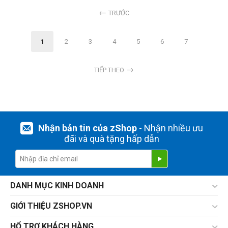
TRƯỚC
1
2
3
4
5
6
7
TIẾP THEO
Nhận bản tin của zShop
- Nhận nhiều ưu
đãi và quà tặng hấp dẫn
DANH MỤC KINH DOANH
GIỚI THIỆU ZSHOP.VN
HỔ TRỢ KHÁCH HÀNG