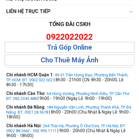
LIÊN HỆ TRỰC TIẾP
TỔNG ĐÀI CSKH
0922022022
Trả Góp Online
Cho Thuê Máy Ảnh
Chi nhánh HCM Quận 1:
49-51 Trần Hưng Đạo, Phường Bến Thành,
| 8h30 - 21h00 (CN: 8h30 - 20h00, Lễ:
TP. HCM. ĐT: 0922 022 022
8h30 - 17h30)
Chi nhánh Cần Thơ:
64 Hùng Vương, Phường Ninh Kiều, TP. Cần Thơ.
| 9h00 - 19h00 (Ngày Lễ: 9h00 - 19h00)
ĐT: 092.2345.488
Chi nhánh Đà Nẵng:
184 Nguyễn Văn Linh, Phường Thanh Khê, TP. Đà
| 8h00 - 20h00 (Chủ Nhật & Ngày Lễ: 9h00 -
Nẵng. ĐT: 0927 28 5678
18h00)
Chi nhánh Hà Nội:
264 Thái Hà, Phường Ô Chợ Dừa, TP. Hà Nội, ĐT:
| 9h00 - 20h00 (Chủ Nhật & Ngày Lễ:
0922 88 2662 - 092.995.1111
9h00 - 18h00)