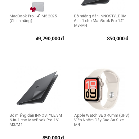
MacBook Pro 14" M5 2025
Bộ miếng dán INNOSTYLE 3M
(Chính hãng)
6-in-1 cho MacBook Pro 14"
M3/M4
49,790,000
đ
850,000
đ
Bộ miếng dán INNOSTYLE 3M
Apple Watch SE 3 40mm (GPS)
6-in-1 cho MacBook Pro 16"
Viền Nhôm Dây Cao Su Size
M3/M4
M/L
850,000
đ