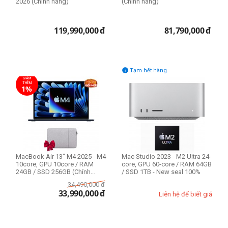
2026 (Chính hãng)
(Chính hãng)
119,990,000
đ
81,790,000
đ

Tạm hết hàng
GIẢM
THÊM
1%
MacBook Air 13" M4 2025 - M4
Mac Studio 2023 - M2 Ultra 24-
10core, GPU 10core / RAM
core, GPU 60-core / RAM 64GB
24GB / SSD 256GB (Chính
/ SSD 1TB - New seal 100%
hãng)
34,490,000
đ
33,990,000
đ
Liên hệ để biết giá