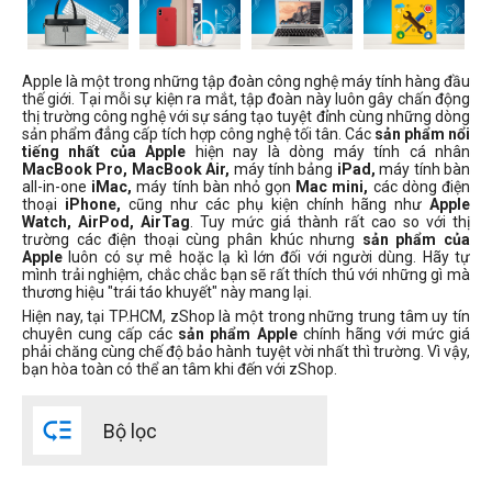
Đời Mac
2022
Apple là một trong những tập đoàn công nghệ máy tính hàng đầu
thế giới. Tại mỗi sự kiện ra mắt, tập đoàn này luôn gây chấn động
2023
thị trường công nghệ với sự sáng tạo tuyệt đỉnh cùng những dòng
sản phẩm đẳng cấp tích hợp công nghệ tối tân. Các
sản phẩm nổi
2024
tiếng nhất của Apple
hiện nay là dòng máy tính cá nhân
2025
MacBook Pro, MacBook Air,
máy tính bảng
iPad,
máy tính bàn
all-in-one
iMac,
máy tính bàn nhỏ gọn
Mac mini,
các dòng điện
2020
thoại
iPhone,
cũng như các phụ kiện chính hãng như
Apple
Watch, AirPod, AirTag
. Tuy mức giá thành rất cao so với thị
trường các điện thoại cùng phân khúc nhưng
sản phẩm của
Công suất
Apple
luôn có sự mê hoặc lạ kì lớn đối với người dùng. Hãy tự
mình trải nghiệm, chắc chắc bạn sẽ rất thích thú với những gì mà
30W
thương hiệu "trái táo khuyết" này mang lại.
Hiện nay, tại TP.HCM, zShop là một trong những trung tâm uy tín
45W
chuyên cung cấp các
sản phẩm Apple
chính hãng với mức giá
60W
phải chăng cùng chế độ bảo hành tuyệt vời nhất thì trường. Vì vậy,
bạn hòa toàn có thể an tâm khi đến với zShop.
61W
85W

Bộ lọc
96W