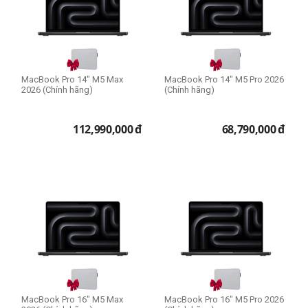
Khay đọc thẻ microSD
Khay đọc thẻ SD
Khay đọc thẻ TF
Mini DisplayPort 4K
RJ45
MacBook Pro 14" M5 Max
MacBook Pro 14" M5 Pro 2026
2026 (Chính hãng)
(Chính hãng)
USB-A 3.0
USB-A 3.1
112,990,000
đ
68,790,000
đ
USB-C
expand_more
HIỂN THỊ TẤT CẢ
(12)
VGA
Dung lượng bộ nhớ
Phiên bản 16GB
Phiên bản 64GB
Phiên bản 128GB
Phiên bản 256GB
Phiên bản 512GB
MacBook Pro 16" M5 Max
MacBook Pro 16" M5 Pro 2026