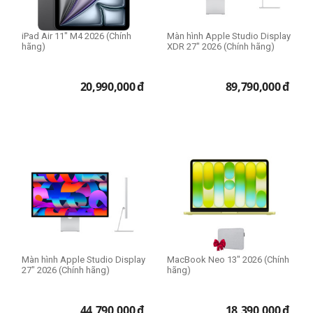
MagSafe 1
MagSafe 2
iPad Air 11" M4 2026 (Chính
Màn hình Apple Studio Display
Type C
hãng)
XDR 27" 2026 (Chính hãng)
20,990,000
đ
89,790,000
đ
RAM Mac
8GB
16GB
24GB
32GB
36GB
64GB
Ổ cứng SSD
Màn hình Apple Studio Display
MacBook Neo 13" 2026 (Chính
256GB
27" 2026 (Chính hãng)
hãng)
512GB
1TB
44,790,000
đ
18,390,000
đ