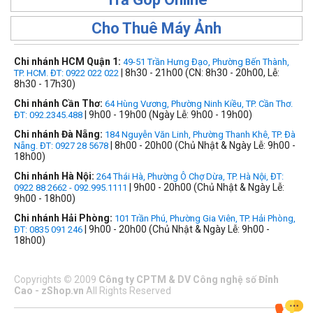
Cho Thuê Máy Ảnh
Chi nhánh HCM Quận 1:
49-51 Trần Hưng Đạo, Phường Bến Thành,
| 8h30 - 21h00 (CN: 8h30 - 20h00, Lễ:
TP. HCM. ĐT: 0922 022 022
8h30 - 17h30)
Chi nhánh Cần Thơ:
64 Hùng Vương, Phường Ninh Kiều, TP. Cần Thơ.
| 9h00 - 19h00 (Ngày Lễ: 9h00 - 19h00)
ĐT: 092.2345.488
Chi nhánh Đà Nẵng:
184 Nguyễn Văn Linh, Phường Thanh Khê, TP. Đà
| 8h00 - 20h00 (Chủ Nhật & Ngày Lễ: 9h00 -
Nẵng. ĐT: 0927 28 5678
18h00)
Chi nhánh Hà Nội:
264 Thái Hà, Phường Ô Chợ Dừa, TP. Hà Nội, ĐT:
| 9h00 - 20h00 (Chủ Nhật & Ngày Lễ:
0922 88 2662 - 092.995.1111
9h00 - 18h00)
Chi nhánh Hải Phòng:
101 Trần Phú, Phường Gia Viên, TP. Hải Phòng,
| 9h00 - 20h00 (Chủ Nhật & Ngày Lễ: 9h00 -
ĐT: 0835 091 246
18h00)
Copyrights
©
2009
Công ty CPTM & DV Công nghệ số Đỉnh
Cao - zShop.vn
All Rights Reserved