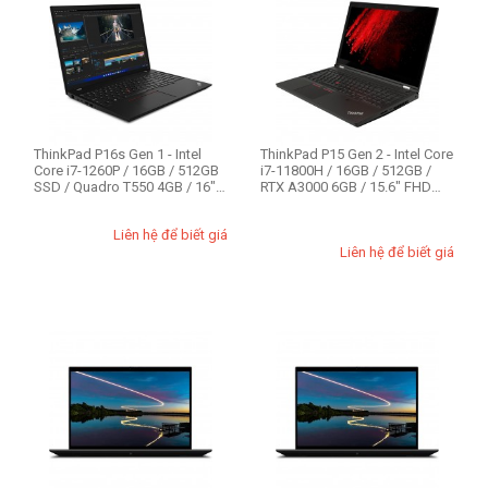
Nhu cầu sử dụng
Business
Gaming
Thiết kế đồ họa
Văn phòng
Workstation
ThinkPad P16s Gen 1 - Intel
ThinkPad P15 Gen 2 - Intel Core
Core i7-1260P / 16GB / 512GB
i7-11800H / 16GB / 512GB /
SSD / Quadro T550 4GB / 16"
RTX A3000 6GB / 15.6" FHD
FH...
(C...
Ổ cứng SSD
Liên hệ để biết giá
512GB
Liên hệ để biết giá
Option
P1
P15 Gen 2
P16s Gen 1
RAM - Bộ Nhớ