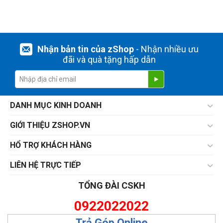
Nhận bản tin của zShop
- Nhận nhiều ưu
đãi và quà tặng hấp dẫn
DANH MỤC KINH DOANH
GIỚI THIỆU ZSHOP.VN
HỔ TRỢ KHÁCH HÀNG
LIÊN HỆ TRỰC TIẾP
TỔNG ĐÀI CSKH
0922022022
Trả Góp Online