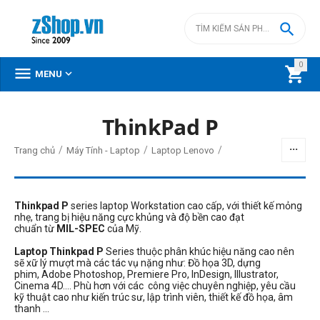

0



MENU
ThinkPad P
BỘ LỌC
/
/
/
Trang chủ
Máy Tính - Laptop
Laptop Lenovo
Giá
đ
–
đ
Thinkpad P
series laptop Workstation cao cấp, với thiết kế mỏng
nhẹ, trang bị hiệu năng cực khủng và độ bền cao
đạt
chuẩn từ
MIL-SPEC
của Mỹ.
0
đ
43990000
đ
Laptop Thinkpad P
Series thuộc phân khúc hiệu năng cao nên
sẽ xữ lý mượt mà các tác vụ nặng như: Đồ họa 3D, dựng
CPU
phim, Adobe Photoshop, Premiere Pro, InDesign, Illustrator,
Cinema 4D.... Phù hơn với các công việc chuyên nghiệp, yêu cầu
Intel Core Ultra 7
kỹ thuật cao như kiến trúc sư, lập trình viên, thiết kế đồ họa, âm
thanh ...
AMD Ryzen 7 PRO