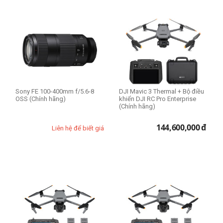
Apple M2 8-core
Apple M2 Pro 10-core
Apple M3 8-core
expand_more
HIỂN THỊ TẤT CẢ
(15)
Apple M4 CPU 10-core
Apple M4 Pro CPU 12-core
Apple M4 Pro CPU 14-core
RAM Mac
Apple M4 Max CPU 14-core
8GB
Sony FE 100-400mm f/5.6-8
DJI Mavic 3 Thermal + Bộ điều
OSS (Chính hãng)
khiển DJI RC Pro Enterprise
16GB
(Chính hãng)
24GB
144,600,000
đ
Liên hệ để biết giá
32GB
36GB
64GB
Mức zoom
3x-5x
40x