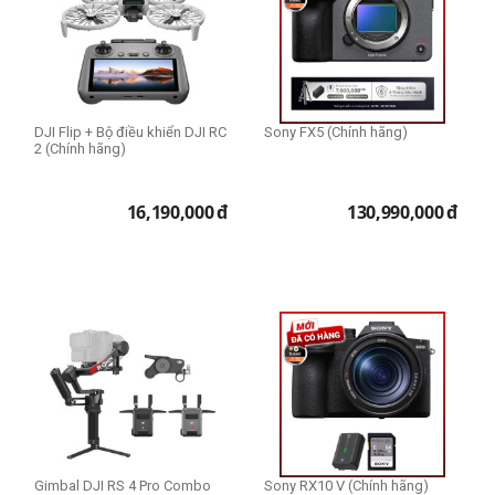
Người mới chơi
Bán chuyên
Chuyên nghiệp
DJI Flip + Bộ điều khiển DJI RC
Sony FX5 (Chính hãng)
Màu
2 (Chính hãng)
Gold
Gold / Silver / Space Gray
16,190,000
đ
130,990,000
đ
Silver
Space Gray
Space Gray/Silver
Nhu cầu sử dụng
Business
Văn phòng
Workstation
Gimbal DJI RS 4 Pro Combo
Sony RX10 V (Chính hãng)