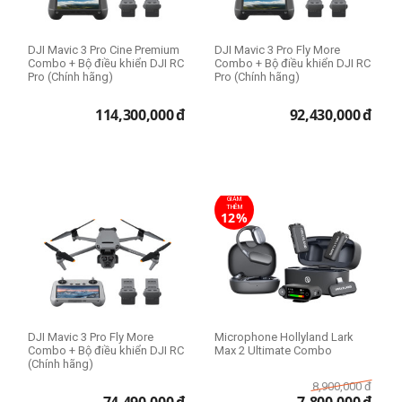
Ổ cứng SSD
DJI Mavic 3 Pro Cine Premium
DJI Mavic 3 Pro Fly More
Combo + Bộ điều khiển DJI RC
256GB
Combo + Bộ điều khiển DJI RC
Pro (Chính hãng)
Pro (Chính hãng)
512GB
1TB
114,300,000
đ
92,430,000
đ
2TB
8TB
GIẢM
Kích cỡ màn hình
THÊM
12%
14 inch
Trọng lượng
1kg - 2kg
DJI Mavic 3 Pro Fly More
Microphone Hollyland Lark
Combo + Bộ điều khiển DJI RC
Max 2 Ultimate Combo
(Chính hãng)
Model
8,900,000
đ
Lenovo ThinkPad P