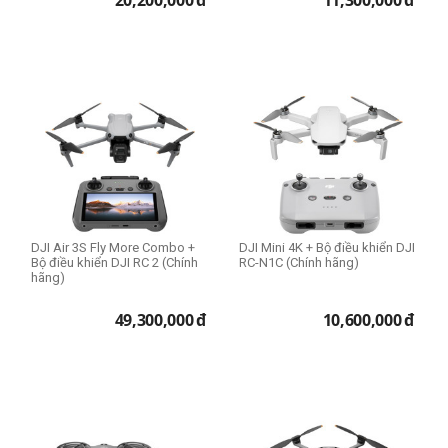
20,200,000
đ
11,300,000
đ
DJI Air 3S Fly More Combo +
DJI Mini 4K + Bộ điều khiển DJI
Bộ điều khiển DJI RC 2 (Chính
RC-N1C (Chính hãng)
hãng)
49,300,000
đ
10,600,000
đ