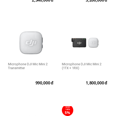
2,340,000
đ
3,260,000
đ
Microphone DJI Mic Mini 2
Microphone DJI Mic Mini 2
Transmitter
(1TX + 1RX)
990,000
đ
1,800,000
đ
GIẢM
THÊM
5%