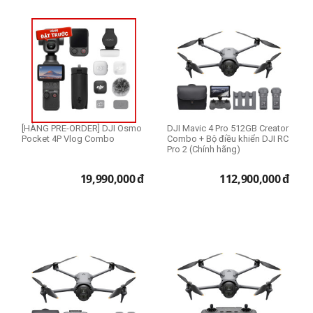
Size 95mm
1TB
Size 105mm
3TB
Ổ cứng SSD
256GB
512GB
[HÀNG PRE-ORDER] DJI Osmo
DJI Mavic 4 Pro 512GB Creator
1TB
Pocket 4P Vlog Combo
Combo + Bộ điều khiển DJI RC
Pro 2 (Chính hãng)
Lens dùng cho
19,990,000
đ
112,900,000
đ
Canon
Fujifilm
Micro Four Thirds
Nikon
Sony
Option