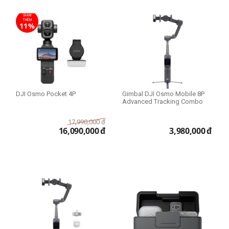
GIẢM
THÊM
11%
DJI Osmo Pocket 4P
Gimbal DJI Osmo Mobile 8P
Advanced Tracking Combo
17,990,000
đ
16,090,000
đ
3,980,000
đ