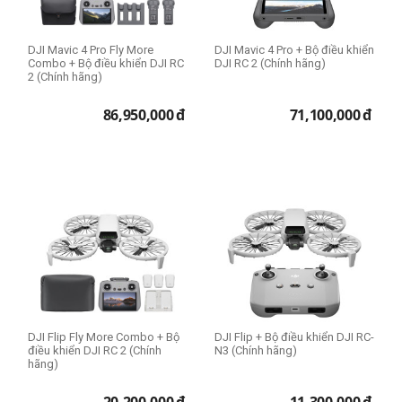
T14 Gen 3
DJI Mavic 4 Pro Fly More
DJI Mavic 4 Pro + Bộ điều khiển
Combo + Bộ điều khiển DJI RC
DJI RC 2 (Chính hãng)
Lens Fullframe - Crop
2 (Chính hãng)
APS-C
86,950,000
đ
71,100,000
đ
Full Frame
Medium Format
Micro Four Thirds
RAM - Bộ Nhớ
8GB
16GB
DJI Flip Fly More Combo + Bộ
DJI Flip + Bộ điều khiển DJI RC-
điều khiển DJI RC 2 (Chính
N3 (Chính hãng)
hãng)