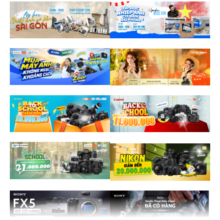
Dòng máy ảnh
Canon DSLR
Canon R
Nikon Z
Đời Mac
2023
2024
2021
2020
2019
2017
2015
2014
2013