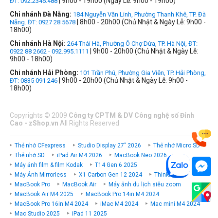
| 9h00 - 19h00 (Ngày Lễ: 9h00 - 19h00)
ĐT: 092.2345.488
Chi nhánh Đà Nẵng:
184 Nguyễn Văn Linh, Phường Thanh Khê, TP. Đà
| 8h00 - 20h00 (Chủ Nhật & Ngày Lễ: 9h00 -
Nẵng. ĐT: 0927 28 5678
18h00)
Chi nhánh Hà Nội:
264 Thái Hà, Phường Ô Chợ Dừa, TP. Hà Nội, ĐT:
| 9h00 - 20h00 (Chủ Nhật & Ngày Lễ:
0922 88 2662 - 092.995.1111
9h00 - 18h00)
Chi nhánh Hải Phòng:
101 Trần Phú, Phường Gia Viên, TP. Hải Phòng,
| 9h00 - 20h00 (Chủ Nhật & Ngày Lễ: 9h00 -
ĐT: 0835 091 246
18h00)
Copyrights
©
2009
Công ty CPTM & DV Công nghệ số Đỉnh
Cao - zShop.vn
All Rights Reserved
Thẻ nhớ CFexpress
Studio Display 27" 2026
Thẻ nhớ Micro SD
Thẻ nhớ SD
iPad Air M4 2026
MacBook Neo 2026
Máy ảnh film & film Kodak
T14 Gen 6 2025
Máy Ảnh Mirrorless
X1 Carbon Gen 12 2024
ThinkPad P
MacBook Pro
MacBook Air
Máy ảnh du lịch siêu zoom
MacBook Air M4 2025
MacBook Pro 14in M4 2024
MacBook Pro 16in M4 2024
iMac M4 2024
Mac mini M4 2024
Mac Studio 2025
iPad 11 2025