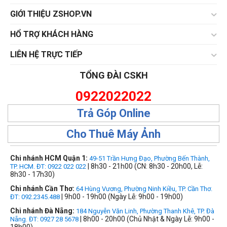
GIỚI THIỆU ZSHOP.VN
HỔ TRỢ KHÁCH HÀNG
LIÊN HỆ TRỰC TIẾP
TỔNG ĐÀI CSKH
0922022022
Trả Góp Online
Cho Thuê Máy Ảnh
Chi nhánh HCM Quận 1:
49-51 Trần Hưng Đạo, Phường Bến Thành,
| 8h30 - 21h00 (CN: 8h30 - 20h00, Lễ:
TP. HCM. ĐT: 0922 022 022
8h30 - 17h30)
Chi nhánh Cần Thơ:
64 Hùng Vương, Phường Ninh Kiều, TP. Cần Thơ.
| 9h00 - 19h00 (Ngày Lễ: 9h00 - 19h00)
ĐT: 092.2345.488
Chi nhánh Đà Nẵng:
184 Nguyễn Văn Linh, Phường Thanh Khê, TP. Đà
| 8h00 - 20h00 (Chủ Nhật & Ngày Lễ: 9h00 -
Nẵng. ĐT: 0927 28 5678