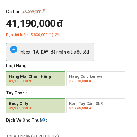
Giá bán:
46,990,000
đ
41,190,000
đ
Bạn tiết kiệm:
5,800,000
đ
(
12
%)
Inbox
TẠI ĐÂY
để nhận giá siêu tốt!
Loại Hàng:
Hàng Mới Chính Hãng
Hàng Cũ Likenew
41,190,000
đ
32,990,000
đ
Tùy Chọn :
Body Only
Kèm Tay Cầm XLR
41,190,000
đ
50,990,000
đ
Dịch Vụ Cho Thuê
:
-
Thuê 1 Ngày (+
1,200,000
đ
)