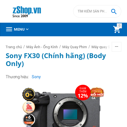

0



MENU
/
/
/
/
Trang chủ
Máy Ảnh - Ống Kính
Máy Quay Phim
Máy quay Sony
Com
Sony FX30 (Chính hãng) (Body
Only)
GIẢM
THÊM
12%
Thương hiệu
Sony