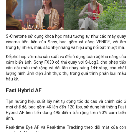
S-Cinetone sử dụng khoa học màu tương tự như các máy quay
cinema tiên tiến của Sony, bao gồm cả dòng VENICE, với âm
trung tự nhiên, màu sắc nhẹ nhàng và hiệu ứng nổi bật mượt mà.
Để phù hợp với màu sản xuất và để sử dụng toàn bộ khả năng của
cảm biến ảnh, Sony FX30 có thể quay với S-Log3, cho phép tiếp
cận dải màu mở rộng và dải tần nhạy sáng 14+ stop, cho chất
lượng hình ảnh điện ảnh thực thụ trong quá trình phân loại màu
hậu kỳ.
Fast Hybrid AF
Tận hưởng hiệu suất lấy nét tự động tốc độ cao và chính xác ở
mọi chế độ, bao gồm 4K lên đến 120 fps, sử dụng hệ thống Fast
Hybrid AF tiên tiến dùng 495 điểm trải rộng trên 90% cảm biến
ảnh.
Real-time Eye AF và Real-time Tracking theo dõi mắt của con