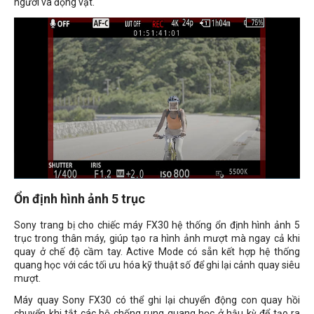
người và động vật.
Ổn định hình ảnh 5 trục
Sony trang bị cho chiếc máy FX30 hệ thống ổn định hình ảnh 5
trục trong thân máy, giúp tạo ra hình ảnh mượt mà ngay cả khi
quay ở chế độ cầm tay. Active Mode có sẵn kết hợp hệ thống
quang học với các tối ưu hóa kỹ thuật số để ghi lại cảnh quay siêu
mượt.
Máy quay Sony FX30 có thể ghi lại chuyển động con quay hồi
chuyển khi tắt các bộ chống rung quang học ở hậu kỳ để tạo ra