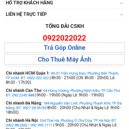
HỔ TRỢ KHÁCH HÀNG
LIÊN HỆ TRỰC TIẾP
TỔNG ĐÀI CSKH
0922022022
Trả Góp Online
Cho Thuê Máy Ảnh
Chi nhánh HCM Quận 1:
49-51 Trần Hưng Đạo, Phường Bến Thành,
| 8h30 - 21h00 (CN: 8h30 - 20h00, Lễ:
TP. HCM. ĐT: 0922 022 022
8h30 - 17h30)
Chi nhánh Cần Thơ:
64 Hùng Vương, Phường Ninh Kiều, TP. Cần Thơ.
| 9h00 - 19h00 (Ngày Lễ: 9h00 - 19h00)
ĐT: 092.2345.488
Chi nhánh Đà Nẵng:
184 Nguyễn Văn Linh, Phường Thanh Khê, TP. Đà
| 8h00 - 20h00 (Chủ Nhật & Ngày Lễ: 9h00 -
Nẵng. ĐT: 0927 28 5678
18h00)
Chi nhánh Hà Nội:
264 Thái Hà, Phường Ô Chợ Dừa, TP. Hà Nội, ĐT:
| 9h00 - 20h00 (Chủ Nhật & Ngày Lễ:
0922 88 2662 - 092.995.1111