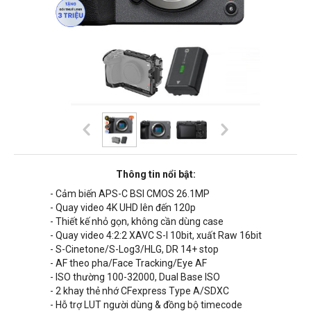
Thông tin nổi bật:
- Cảm biến APS-C BSI CMOS 26.1MP
- Quay video 4K UHD lên đến 120p
- Thiết kế nhỏ gọn, không cần dùng case
- Quay video 4:2:2 XAVC S-I 10bit, xuất Raw 16bit
- S-Cinetone/S-Log3/HLG, DR 14+ stop
- AF theo pha/Face Tracking/Eye AF
- ISO thường 100-32000, Dual Base ISO
- 2 khay thẻ nhớ CFexpress Type A/SDXC
- Hỗ trợ LUT người dùng & đồng bộ timecode