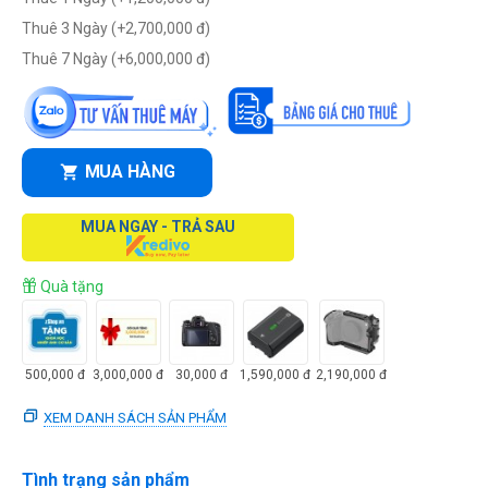
Thuê 3 Ngày (+
2,700,000
đ
)
Thuê 7 Ngày (+
6,000,000
đ
)
MUA HÀNG
MUA NGAY - TRẢ SAU
Quà tặng
500,000
đ
3,000,000
đ
30,000
đ
1,590,000
đ
2,190,000
đ
XEM DANH SÁCH SẢN PHẨM
Tình trạng sản phẩm