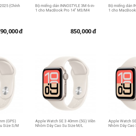
2025 (Chính
Bộ miếng dán INNOSTYLE 3M 6-in-
Bộ miếng dán I
1 cho MacBook Pro 14" M3/M4
1 cho MacBook
790,000
đ
850,000
đ
mm (GPS)
Apple Watch SE 3 40mm (5G) Viền
Apple Watch SE
u Size S/M
Nhôm Dây Cao Su Size M/L
Nhôm Dây Cao 