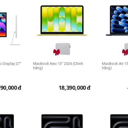
o Display 27"
MacBook Neo 13" 2026 (Chính
MacBook Air 15
hãng)
hãng)
790,000
đ
18,390,000
đ