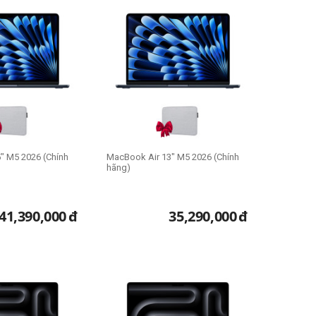
" M5 2026 (Chính
MacBook Air 13" M5 2026 (Chính
hãng)
41,390,000
đ
35,290,000
đ