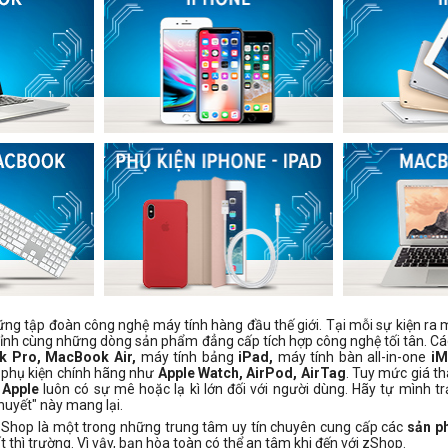
ững tập đoàn công nghệ máy tính hàng đầu thế giới. Tại mỗi sự kiện ra 
 đỉnh cùng những dòng sản phẩm đẳng cấp tích hợp công nghệ tối tân. C
 Pro, MacBook Air,
máy tính bảng
iPad,
máy tính bàn all-in-one
iM
 phụ kiện chính hãng như
Apple Watch, AirPod, AirTag
. Tuy mức giá th
 Apple
luôn có sự mê hoặc lạ kì lớn đối với người dùng. Hãy tự mình tr
huyết" này mang lại.
 zShop là một trong những trung tâm uy tín chuyên cung cấp các
sản p
t thì trường. Vì vậy, bạn hòa toàn có thể an tâm khi đến với zShop.