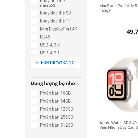
Khay đọc thẻ
microSD
MacBook Pro 14" M5 
hãng)
Khay đọc thẻ SD
Khay đọc thẻ TF
Mini DisplayPort 4K
49,
RJ45
USB-A 3.0
USB-A 3.1
USB-C
expand_more
HIỂN THỊ TẤT CẢ
(12)
VGA
Dung lượng bộ nhớ
Phiên bản 16GB
Phiên bản 64GB
Phiên bản 128GB
Phiên bản 256GB
Apple Watch SE 3 40
Phiên bản 512GB
Viền Nhôm Dây Cao S