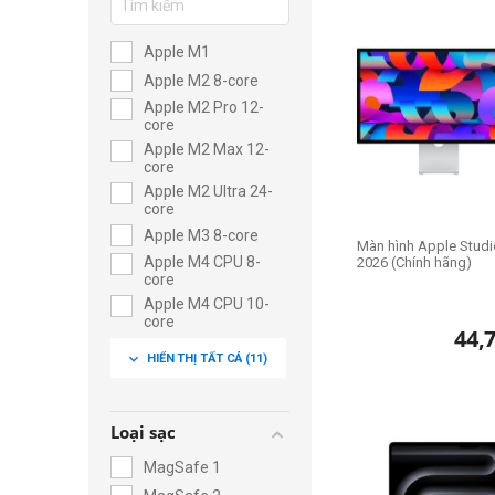
Apple M1
Apple M2 8-core
Apple M2 Pro 12-
core
Apple M2 Max 12-
core
Apple M2 Ultra 24-
core
Apple M3 8-core
Màn hình Apple Studi
Apple M4 CPU 8-
2026 (Chính hãng)
core
Apple M4 CPU 10-
core
44,
Apple M4 Pro CPU
expand_more
HIỂN THỊ TẤT CẢ
(11)
12-core
Apple M4 Pro CPU
14-core
Loại sạc
Apple M4 Max CPU
14-core
MagSafe 1