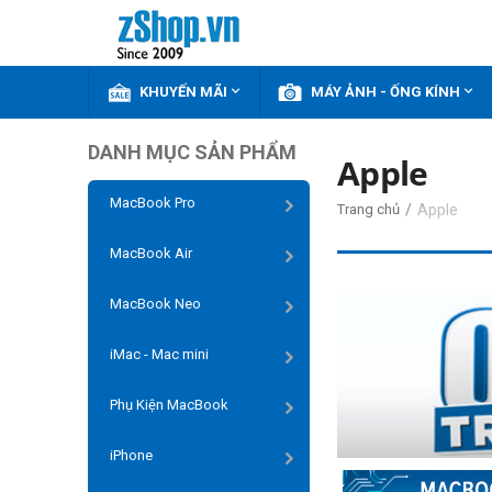


KHUYẾN MÃI
MÁY ẢNH - ỐNG KÍNH
DANH MỤC SẢN PHẨM
Apple
MacBook Pro
/
Apple
Trang chủ
MacBook Air
MacBook Neo
iMac - Mac mini
Phụ Kiện MacBook
iPhone