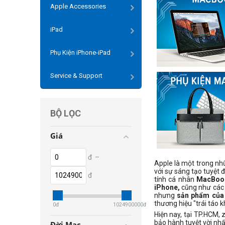
Apple Accessories
iPad
Phụ Kiện iPhone-iPad
Service & Support
BỘ LỌC
Giá
đ
–
Apple là một trong nh
với sự sáng tạo tuyệt
đ
tính cá nhân
MacBook
iPhone,
cũng như các
nhưng
sản phẩm của
thương hiệu "trái táo k
0
đ
1024900000
đ
Hiện nay, tại TP.HCM,
bảo hành tuyệt vời nhấ
Đời Mac