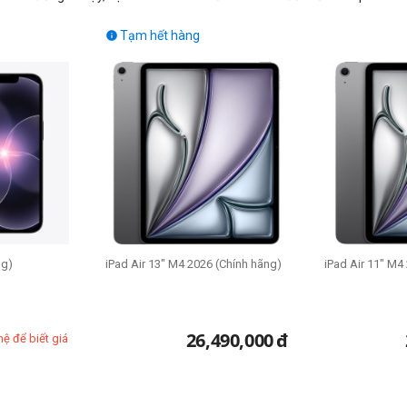
Tạm hết hàng

ng)
iPad Air 13" M4 2026 (Chính hãng)
iPad Air 11" M4
26,490,000
đ
hệ để biết giá