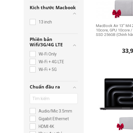
Kích thước Macbook
13 inch
MacBook Air 13" M4 
10core, GPU 10core 
SSD 256GB (Chính hã
Phiên bản
Wifi/3G/4G LTE
33,
Wi-Fi Only
Wi-Fi + 4G LTE
Wi-Fi + 5G
Chuẩn đầu ra
Audio/Mic 3.5mm
Gigabit Ethernet
HDMI 4K