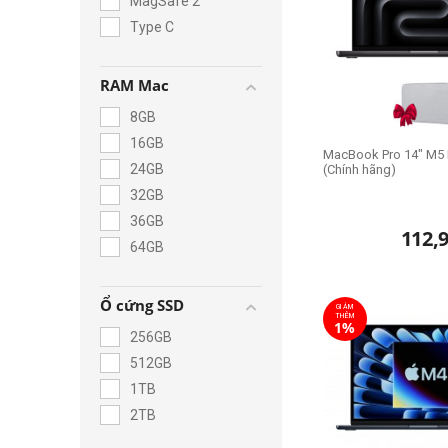
MagSafe 2
Type C
RAM Mac
8GB
16GB
MacBook Pro 14" M5
24GB
(Chính hãng)
32GB
36GB
112,
64GB
Ổ cứng SSD
GIẢM
THÊM
1%
256GB
512GB
1TB
2TB