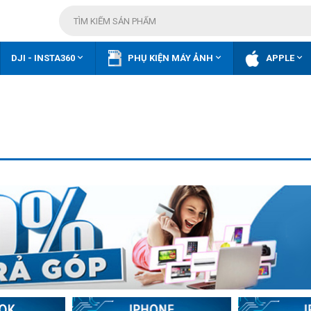



DJI - INSTA360
PHỤ KIỆN MÁY ẢNH
APPLE