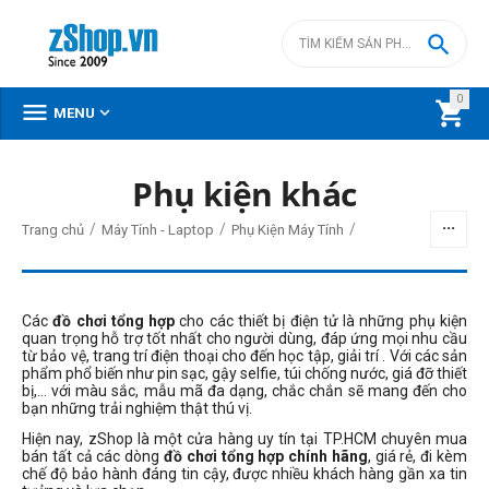

0



MENU
DANH MỤC SẢN PHẨM
Phụ kiện khác
Menu
/
/
/
Trang chủ
Máy Tính - Laptop
Phụ Kiện Máy Tính
Các
đồ chơi tổng hợp
cho các thiết bị điện tử là những phụ kiện
BỘ LỌC
quan trọng hỗ trợ tốt nhất cho người dùng, đáp ứng mọi nhu cầu
từ bảo vệ, trang trí điện thoại cho đến học tập, giải trí . Với các sản
phẩm phổ biến như pin sạc, gậy selfie, túi chống nước, giá đỡ thiết
Giá
bị,… với màu sắc, mẫu mã đa dạng, chắc chắn sẽ mang đến cho
bạn những trải nghiệm thật thú vị.
đ
–
đ
Hiện nay, zShop là một cửa hàng uy tín tại TP.HCM chuyên mua
bán tất cả các dòng
đồ chơi tổng hợp chính hãng
, giá rẻ, đi kèm
chế độ bảo hành đáng tin cậy, được nhiều khách hàng gần xa tin
2150000
đ
2150000
đ