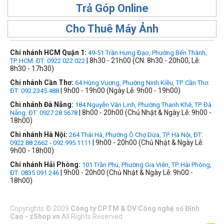
Trả Góp Online
Cho Thuê Máy Ảnh
Chi nhánh HCM Quận 1:
49-51 Trần Hưng Đạo, Phường Bến Thành,
| 8h30 - 21h00 (CN: 8h30 - 20h00, Lễ:
TP. HCM. ĐT: 0922 022 022
8h30 - 17h30)
Chi nhánh Cần Thơ:
64 Hùng Vương, Phường Ninh Kiều, TP. Cần Thơ.
| 9h00 - 19h00 (Ngày Lễ: 9h00 - 19h00)
ĐT: 092.2345.488
Chi nhánh Đà Nẵng:
184 Nguyễn Văn Linh, Phường Thanh Khê, TP. Đà
| 8h00 - 20h00 (Chủ Nhật & Ngày Lễ: 9h00 -
Nẵng. ĐT: 0927 28 5678
18h00)
Chi nhánh Hà Nội:
264 Thái Hà, Phường Ô Chợ Dừa, TP. Hà Nội, ĐT:
| 9h00 - 20h00 (Chủ Nhật & Ngày Lễ:
0922 88 2662 - 092.995.1111
9h00 - 18h00)
Chi nhánh Hải Phòng:
101 Trần Phú, Phường Gia Viên, TP. Hải Phòng,
| 9h00 - 20h00 (Chủ Nhật & Ngày Lễ: 9h00 -
ĐT: 0835 091 246
18h00)
Copyrights
©
2009
Công ty CPTM & DV Công nghệ số Đỉnh
Cao - zShop.vn
All Rights Reserved