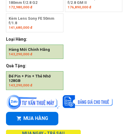
180mm f/2.8 G2
f/2.8 GM II
172,980,000
đ
176,890,000
đ
Kèm Lens Sony FE 50mm
f/1.8
141,680,000
đ
Loại Hàng:
Hàng Mới Chính Hãng
143,290,000
đ
Quà Tặng:
Đế Pin + Pin + Thẻ Nhớ
128GB
143,290,000
đ
MUA HÀNG
MUA NGAY - TRẢ SAU