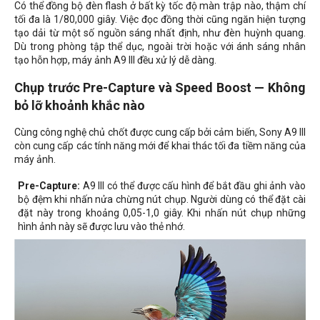
Có thể đồng bộ đèn flash ở bất kỳ tốc độ màn trập nào, thậm chí
tối đa là 1/80,000 giây. Việc đọc đồng thời cũng ngăn hiện tượng
tạo dải từ một số nguồn sáng nhất định, như đèn huỳnh quang.
Dù trong phòng tập thể dục, ngoài trời hoặc với ánh sáng nhân
tạo hỗn hợp, máy ảnh A9 III đều xử lý dễ dàng.
Chụp trước Pre-Capture và Speed Boost — Không
bỏ lỡ khoảnh khắc nào
Cùng công nghệ chủ chốt được cung cấp bởi cảm biến, Sony A9 III
còn cung cấp các tính năng mới để khai thác tối đa tiềm năng của
máy ảnh.
Pre-Capture:
A9 III có thể được cấu hình để bắt đầu ghi ảnh vào
bộ đệm khi nhấn nửa chừng nút chụp. Người dùng có thể đặt cài
đặt này trong khoảng 0,05-1,0 giây. Khi nhấn nút chụp những
hình ảnh này sẽ được lưu vào thẻ nhớ.