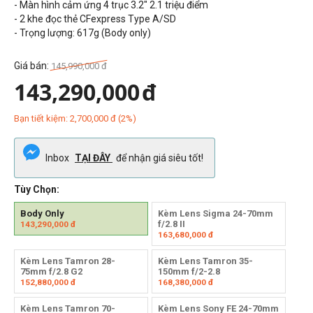
- Màn hình cảm ứng 4 trục 3.2" 2.1 triệu điểm
- 2 khe đọc thẻ CFexpress Type A/SD
- Trọng lượng:
617g (Body only)
Giá bán:
145,990,000
đ
143,290,000
đ
Bạn tiết kiệm:
2,700,000
đ
(
2
%)
Inbox
TẠI ĐÂY
để nhận giá siêu tốt!
Tùy Chọn:
Body Only
Kèm Lens Sigma 24-70mm
f/2.8 II
143,290,000
đ
163,680,000
đ
Kèm Lens Tamron 28-
Kèm Lens Tamron 35-
75mm f/2.8 G2
150mm f/2-2.8
152,880,000
đ
168,380,000
đ
Kèm Lens Tamron 70-
Kèm Lens Sony FE 24-70mm