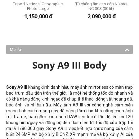
t
Tripod National Geographic
Tủ chống ẩm cao cấp Nikatei
Photo Large
NC-30S (30 lít)
1,150,000
đ
2,090,000
đ
Mô Tả
Sony A9 III Body
Sony A9 III
khẳng định danh hiệu máy ảnh mirrorless có màn trập
bao trùm đầu tiên trên thế giới, là một hệ thống tốc độ nhanh và
có khả năng đáng kinh ngạc để chụp thể thao, động vật hoang dã,
báo ảnh và nhiều nữa. Máy ảnh A9 III với công nghệ cảm biến
mang tính cách mạng này đã nâng tầm cho khả năng chụp ảnh
full frame, bao gồm chụp ảnh RAW liên tục ở tốc độ lên tới 120
khung hình/giây và đồng bộ đèn flash lên tới tốc độ cửa trập tối
đa là 1/80,000 giây. Sony A9 III việc kết hợp chức năng của cảm
biến 24.6MP với bộ xử lý BIONZ XR mạnh mẽ và bộ xử lý AI của