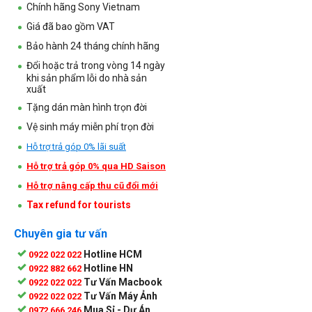
Chính hãng Sony Vietnam
Giá đã bao gồm VAT
Bảo hành 24 tháng chính hãng
Đổi hoặc trả trong vòng 14 ngày
khi sản phẩm lỗi do nhà sản
xuất
Tặng dán màn hình trọn đời
Vệ sinh máy miễn phí trọn đời
Hỗ trợ trả góp 0% lãi suất
Hỗ trợ trả góp 0% qua HD Saison
Hỗ trợ nâng cấp thu cũ đổi mới
Tax refund for tourists
Chuyên gia tư vấn
Hotline HCM
0922 022 022
Hotline HN
0922 882 662
Tư Vấn Macbook
0922 022 022
Tư Vấn Máy Ảnh
0922 022 022
Mua Sỉ - Dự Án
0972 666 246