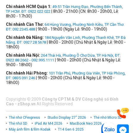
Chi nhánh HCM Quận 1:
49-51 Trần Hưng Đạo, Phường Bến Thành,
| 8h30 - 21h00 (CN: 8h30 - 20h00, Lễ:
TP. HCM. ĐT: 0922 022 022
8h30 - 17h30)
Chi nhánh Cần Thơ:
64 Hùng Vương, Phường Ninh Kiều, TP. Cần Thơ.
| 9h00 - 19h00 (Ngày Lễ: 9h00 - 19h00)
ĐT: 092.2345.488
Chi nhánh Đà Nẵng:
184 Nguyễn Văn Linh, Phường Thanh Khê, TP. Đà
| 8h00 - 20h00 (Chủ Nhật & Ngày Lễ: 9h00 -
Nẵng. ĐT: 0927 28 5678
18h00)
Chi nhánh Hà Nội:
264 Thái Hà, Phường Ô Chợ Dừa, TP. Hà Nội, ĐT:
| 9h00 - 20h00 (Chủ Nhật & Ngày Lễ:
0922 88 2662 - 092.995.1111
9h00 - 18h00)
Chi nhánh Hải Phòng:
101 Trần Phú, Phường Gia Viên, TP. Hải Phòng,
| 9h00 - 20h00 (Chủ Nhật & Ngày Lễ: 9h00 -
ĐT: 0835 091 246
18h00)
Copyrights
©
2009
Công ty CPTM & DV Công nghệ số Đỉnh
Cao - zShop.vn
All Rights Reserved
Thẻ nhớ CFexpress
Studio Display 27" 2026
Thẻ nhớ Micro SD
Thẻ nhớ SD
iPad Air M4 2026
MacBook Neo 2026
Máy ảnh film & film Kodak
T14 Gen 6 2025