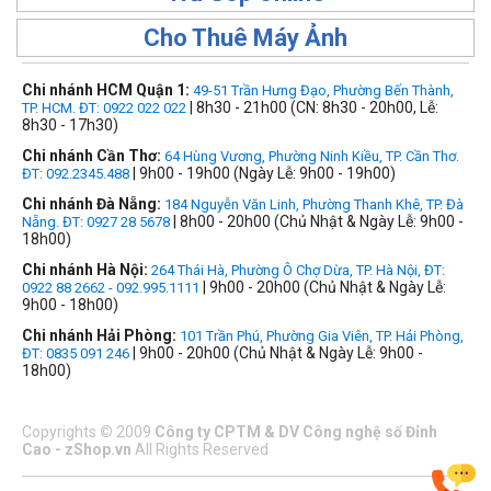
Cho Thuê Máy Ảnh
Chi nhánh HCM Quận 1:
49-51 Trần Hưng Đạo, Phường Bến Thành,
| 8h30 - 21h00 (CN: 8h30 - 20h00, Lễ:
TP. HCM. ĐT: 0922 022 022
8h30 - 17h30)
Chi nhánh Cần Thơ:
64 Hùng Vương, Phường Ninh Kiều, TP. Cần Thơ.
| 9h00 - 19h00 (Ngày Lễ: 9h00 - 19h00)
ĐT: 092.2345.488
Chi nhánh Đà Nẵng:
184 Nguyễn Văn Linh, Phường Thanh Khê, TP. Đà
| 8h00 - 20h00 (Chủ Nhật & Ngày Lễ: 9h00 -
Nẵng. ĐT: 0927 28 5678
18h00)
Chi nhánh Hà Nội:
264 Thái Hà, Phường Ô Chợ Dừa, TP. Hà Nội, ĐT:
| 9h00 - 20h00 (Chủ Nhật & Ngày Lễ:
0922 88 2662 - 092.995.1111
9h00 - 18h00)
Chi nhánh Hải Phòng:
101 Trần Phú, Phường Gia Viên, TP. Hải Phòng,
| 9h00 - 20h00 (Chủ Nhật & Ngày Lễ: 9h00 -
ĐT: 0835 091 246
18h00)
Copyrights
©
2009
Công ty CPTM & DV Công nghệ số Đỉnh
Cao - zShop.vn
All Rights Reserved