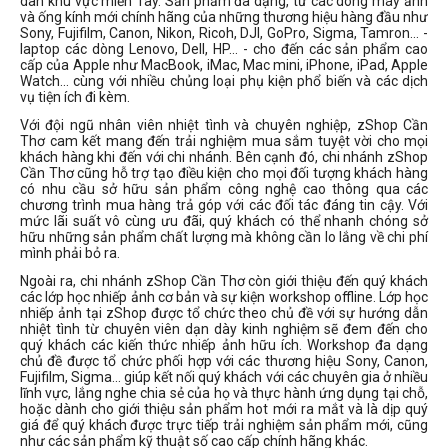
dân khu vực miền Tây. Sản phẩm đa dạng, từ các dòng máy ảnh
và ống kính mới chính hãng của những thương hiệu hàng đầu như
Sony, Fujifilm, Canon, Nikon, Ricoh, DJI, GoPro, Sigma, Tamron... -
laptop các dòng Lenovo, Dell, HP... - cho đến các sản phẩm cao
cấp của Apple như MacBook, iMac, Mac mini, iPhone, iPad, Apple
Watch... cùng với nhiều chủng loại phụ kiện phổ biến và các dịch
vụ tiện ích đi kèm.
Với đội ngũ nhân viên nhiệt tình và chuyên nghiệp, zShop Cần
Thơ cam kết mang đến trải nghiệm mua sắm tuyệt vời cho mọi
khách hàng khi đến với chi nhánh. Bên cạnh đó, chi nhánh zShop
Cần Thơ cũng hỗ trợ tạo điều kiện cho mọi đối tượng khách hàng
có nhu cầu sở hữu sản phẩm công nghệ cao thông qua các
chương trình mua hàng trả góp với các đối tác đáng tin cậy. Với
mức lãi suất vô cùng ưu đãi, quý khách có thể nhanh chóng sở
hữu những sản phẩm chất lượng mà không cần lo lắng về chi phí
mình phải bỏ ra.
Ngoài ra, chi nhánh zShop Cần Thơ còn giới thiệu đến quý khách
các lớp học nhiếp ảnh cơ bản và sự kiện workshop offline. Lớp học
nhiếp ảnh tại zShop được tổ chức theo chủ đề với sự hướng dẫn
nhiệt tình từ chuyên viên dạn dày kinh nghiệm sẽ đem đến cho
quý khách các kiến thức nhiếp ảnh hữu ích. Workshop đa dạng
chủ đề được tổ chức phối hợp với các thương hiệu Sony, Canon,
Fujifilm, Sigma... giúp kết nối quý khách với các chuyên gia ở nhiều
lĩnh vực, lắng nghe chia sẻ của họ và thực hành ứng dụng tại chỗ,
hoặc dành cho giới thiệu sản phẩm hot mới ra mắt và là dịp quý
giá để quý khách được trực tiếp trải nghiệm sản phẩm mới, cũng
như các sản phẩm kỹ thuật số cao cấp chính hãng khác.