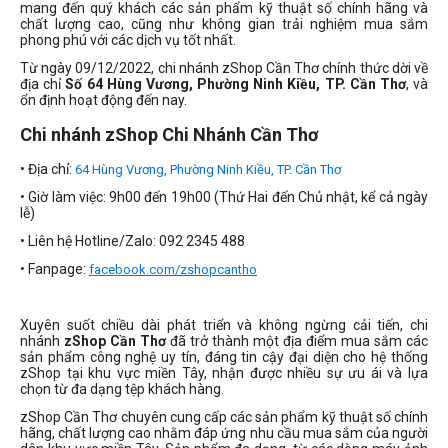
mang đến quý khách các sản phẩm kỹ thuật số chính hãng và
chất lượng cao, cũng như không gian trải nghiệm mua sắm
phong phú với các dịch vụ tốt nhất.
Từ ngày 09/12/2022, chi nhánh zShop Cần Thơ chính thức dời về
địa chỉ
Số 64 Hùng Vương, Phường Ninh Kiều, TP. Cần Thơ
, và
ổn định hoạt động đến nay.
Chi nhánh zShop Chi Nhánh Cần Thơ
• Địa chỉ:
64 Hùng Vương, Phường Ninh Kiều, TP. Cần Thơ
• Giờ làm việc:
9h00 đến 19h00 (Thứ Hai đến Chủ nhật, kể cả ngày
lễ)
• Liên hệ Hotline/Zalo: 092 2345 488
• Fanpage:
facebook.com/zshopcantho
Xuyên suốt chiều dài phát triển và không ngừng cải tiến, chi
nhánh
zShop Cần Thơ
đã trở thành một địa điểm mua sắm các
sản phẩm công nghệ uy tín, đáng tin cậy đại diện cho hệ thống
zShop tại khu vực miền Tây, nhận được nhiều sự ưu ái và lựa
chọn từ đa dạng tệp khách hàng.
zShop Cần Thơ chuyên cung cấp các sản phẩm kỹ thuật số chính
hãng, chất lượng cao nhằm đáp ứng nhu cầu mua sắm của người