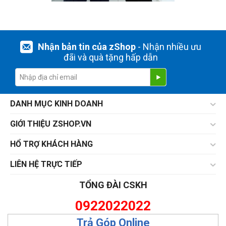
Nhận bản tin của zShop
- Nhận nhiều ưu
đãi và quà tặng hấp dẫn
DANH MỤC KINH DOANH
GIỚI THIỆU ZSHOP.VN
HỔ TRỢ KHÁCH HÀNG
LIÊN HỆ TRỰC TIẾP
TỔNG ĐÀI CSKH
0922022022
Trả Góp Online