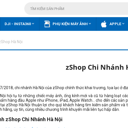



DJI - INSTA360
PHỤ KIỆN MÁY ẢNH
APPLE
 zShop Hà Nội
zShop Chi Nhánh 
07/2018
, chi nhánh Hà Nội của zShop chính thức khai trương, tọa lạc ở đị
ội hội tụ từ những chiếc máy ảnh, ống kính mới và cũ từ hàng loạt các
hẩm hàng đầu Apple như iPhone, iPad, Apple Watch… cho đến các sản p
tại zShop Hà Nội thuận lợi cho quý khách hàng tìm kiếm sản phẩm và t
h hãng, uy tín, cùng nhiều chương trình khuyến mãi liên tục hấp dẫn.
nh zShop Chi Nhánh Hà Nội