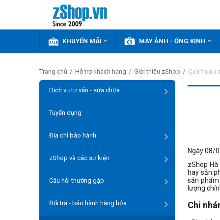


KHUYẾN MÃI
MÁY ẢNH - ỐNG KÍNH
/
/
/
Giới thiệu
Trang chủ
Hỗ trợ khách hàng
Giới thiệu zShop
Dịch vụ tư vấn - sửa chữa
Tuyển dụng
Địa chỉ bảo hành
Ngày 08/
zShop và các sự kiện
zShop Hà N
hay sản p
sản phẩm 
Câu hỏi thường gặp
lượng chín
Đổi trả - bảo hành hàng hóa
Chi nhá