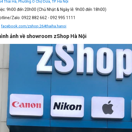
64 Thái Hà, Phường Ô Chợ Dừa, TP. Hà Nội
iệc:
9h00 đến 20h00 (Chủ Nhật & Ngày lễ: 9h00 đến 18h00)
Hotline/Zalo: 0922 882 662 - 092 995 1111
:
facebook.com/zshop.264thaiha.hanoi
hình ảnh về
showroom zShop
Hà Nội