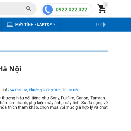
0


0922 022 022


MÁY TÍNH - LAPTOP
KHO HÀNG CŨ
1/2
Hà Nội
a chỉ
.
264 Thái Hà, Phường Ô Chợ Dừa, TP. Hà Nội
 thương hiệu nổi tiếng như Sony, Fujifilm, Canon, Tamron…
hẩm âm thanh, phụ kiện máy ảnh, máy tính. Sự đa dạng về
hỏa thích tham khảo, chọn mua với mức giá hợp lý và chất