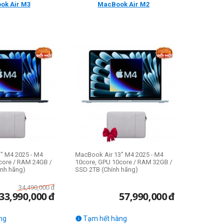
ok Air M3
MacBook Air M2
" M4 2025 - M4
MacBook Air 13" M4 2025 - M4
core / RAM 24GB /
10core, GPU 10core / RAM 32GB /
nh hãng)
SSD 2TB (Chính hãng)
34,490,000
đ
33,990,000
đ
57,990,000
đ
ng
Tạm hết hàng
