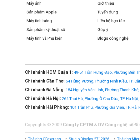
Máy ảnh
Giới thiệu
Sản phẩm Apple
Tuyển dụng
Máy tính bảng
Liên hệ hợp tác
Sản phẩm kỹ thuật số
Góp ý
Máy tính và Phụ kiện
Blogs công nghệ
Chi nhánh HCM Quận 1:
49-51 Trần Hưng Đạo, Phường Bến Th
Chi nhánh Cần Thơ:
64 Hùng Vương, Phường Ninh Kiều, TP. Cầ
Chi nhánh Đà Nẵng:
184 Nguyễn Văn Linh, Phường Thanh Khê, 
Chi nhánh Hà Nội:
264 Thái Hà, Phường Ô Chợ Dừa, TP. Hà Nội,
Chi nhánh Hải Phòng:
101 Trần Phú, Phường Gia Viên, TP. Hải
Copyrights
©
2009
Công ty CPTM & DV Công nghệ số Đỉ
Thẻ nhớ CFexpress
Studio Display 27" 2026
Thẻ nhớ Micr