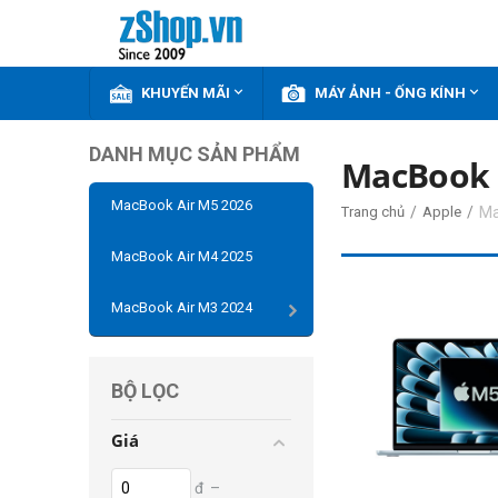


KHUYẾN MÃI
MÁY ẢNH - ỐNG KÍNH
DANH MỤC SẢN PHẨM
MacBook 
MacBook Air M5 2026
/
/
Ma
Trang chủ
Apple
MacBook Air M4 2025
MacBook Air M3 2024
BỘ LỌC
Giá
đ
–