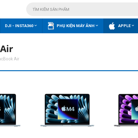



DJI - INSTA360
PHỤ KIỆN MÁY ẢNH
APPLE
Air
cBook Air