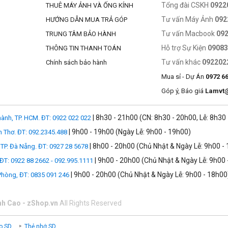
Tổng đài CSKH
0922
THUÊ MÁY ẢNH VÀ ỐNG KÍNH
Tư vấn Máy Ảnh
092
HƯỚNG DẪN MUA TRẢ GÓP
Tư vấn Macbook
09
TRUNG TÂM BẢO HÀNH
Hỗ trợ Sự Kiện
0908
THÔNG TIN THANH TOÁN
Tư vấn khác
092202
Chính sách bảo hành
Mua sỉ - Dự Án
0972 6
Góp ý, Báo giá
Lamvt
| 8h30 - 21h00 (CN: 8h30 - 20h00, Lễ: 8h30
ành, TP. HCM. ĐT: 0922 022 022
| 9h00 - 19h00 (Ngày Lễ: 9h00 - 19h00)
n Thơ. ĐT: 092.2345.488
| 8h00 - 20h00 (Chủ Nhật & Ngày Lễ: 9h00 -
TP. Đà Nẵng. ĐT: 0927 28 5678
| 9h00 - 20h00 (Chủ Nhật & Ngày Lễ: 9h00 
 ĐT: 0922 88 2662 - 092.995.1111
| 9h00 - 20h00 (Chủ Nhật & Ngày Lễ: 9h00 - 18h00
 Phòng, ĐT: 0835 091 246
nh Cao - zShop.vn
All Rights Reserved
o SD
Thẻ nhớ SD