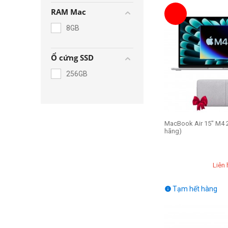
RAM Mac
8GB
Ổ cứng SSD
256GB
MacBook Air 15" M4 
hãng)
Liên 
Tạm hết hàng
