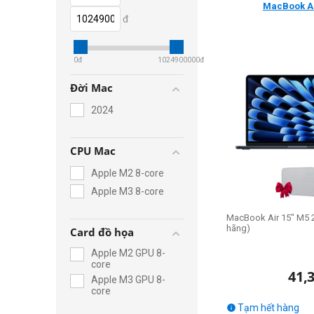
MacBook A
đ
0
đ
1024900000
đ
Đời Mac
2024
CPU Mac
Apple M2 8-core
Apple M3 8-core
MacBook Air 15" M5 
hãng)
Card đồ họa
Apple M2 GPU 8-
core
41,
Apple M3 GPU 8-
core
Tạm hết hàng
