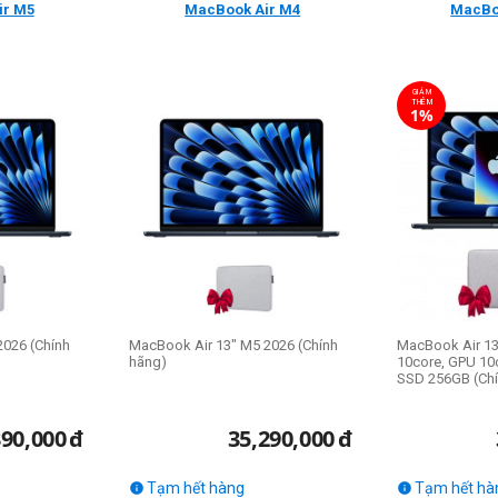
MacBook Air M4
MacBo
ir M5
GIẢM
THÊM
1%
2026 (Chính
MacBook Air 13" M5 2026 (Chính
MacBook Air 13
hãng)
10core, GPU 10
SSD 256GB (Chí
390,000
đ
35,290,000
đ
Tạm hết hàng
Tạm hết hà

