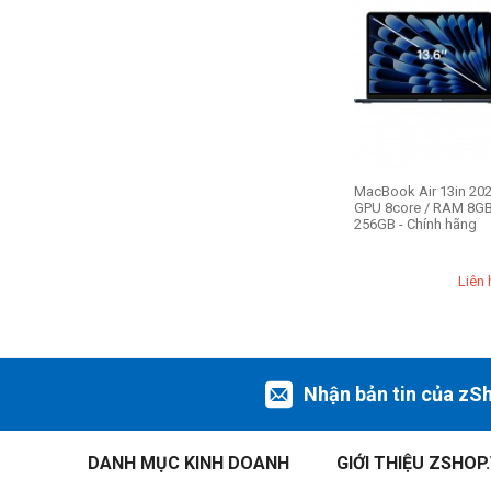
MacBook Air 13in 202
GPU 8core / RAM 8GB
256GB - Chính hãng
Liên 
Nhận bản tin của zS
DANH MỤC KINH DOANH
GIỚI THIỆU ZSHOP