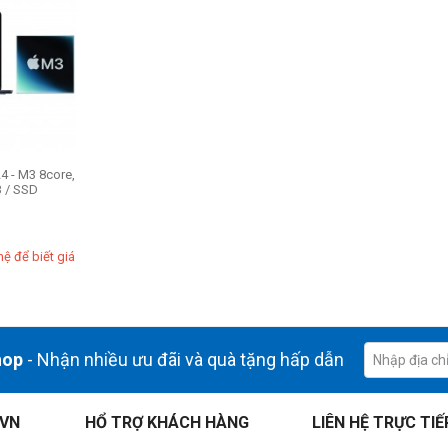
4 - M3 8core,
 / SSD
hệ để biết giá
hop
- Nhận nhiều ưu đãi và quà tặng hấp dẫn
.VN
HỔ TRỢ KHÁCH HÀNG
LIÊN HỆ TRỰC TIẾ