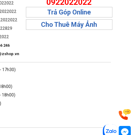
0922022022
022022
Trả Góp Online
2022022
22022022
Cho Thuê Máy Ảnh
322829
2022
66 246
@zshop.vn
 - 17h30)
 18h00)
- 18h00)
)