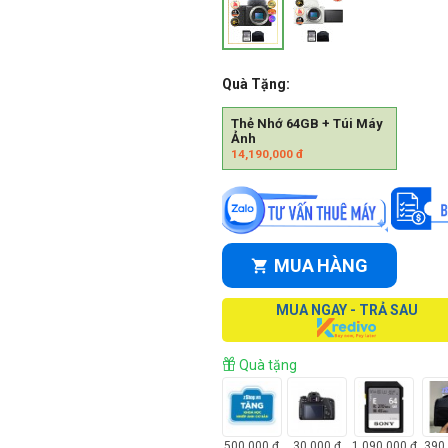
Quà Tặng:
Thẻ Nhớ 64GB + Túi Máy
Ảnh
14,190,000
đ
MUA HÀNG
MUA NGAY - TRẢ SAU
Quà tặng
500,000
đ
30,000
đ
1,090,000
đ
390