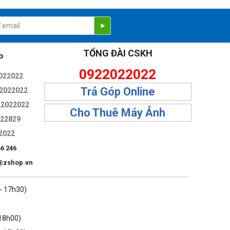
TỔNG ĐÀI CSKH
P
0922022022
022022
Trả Góp Online
2022022
22022022
Cho Thuê Máy Ảnh
322829
2022
66 246
@zshop.vn
 - 17h30)
 18h00)