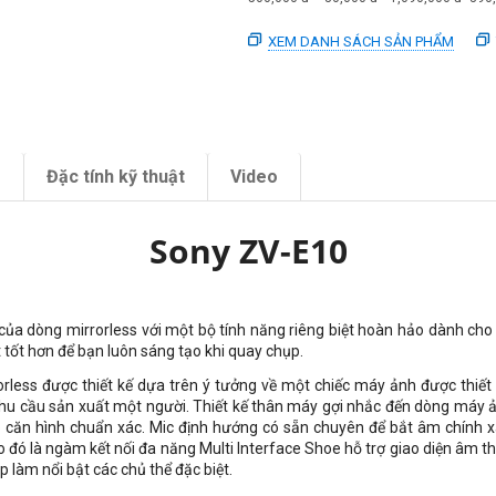
XEM DANH SÁCH SẢN PHẨM
m
Đặc tính kỹ thuật
Video
Sony ZV-E10
 của dòng mirrorless với một bộ tính năng riêng biệt hoàn hảo dành cho
 tốt hơn để bạn luôn sáng tạo khi quay chụp.
less được thiết kế dựa trên ý tưởng về một chiếc máy ảnh được thiết k
 nhu cầu sản xuất một người. Thiết kế thân máy gợi nhắc đến dòng máy ả
căn hình chuẩn xác. Mic định hướng có sẵn chuyên để bắt âm chính xá
 là ngàm kết nối đa năng Multi Interface Shoe hỗ trợ giao diện âm tha
làm nổi bật các chủ thể đặc biệt.