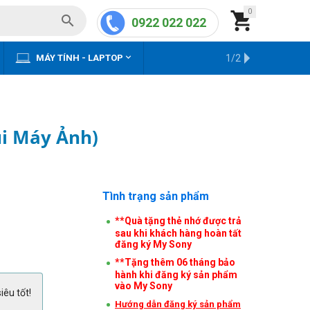
0


0922 022 022


MÁY TÍNH - LAPTOP
KHO HÀNG CŨ
1/2
úi Máy Ảnh)
Tình trạng sản phẩm
**Quà tặng thẻ nhớ được trả
sau khi khách hàng hoàn tất
đăng ký My Sony
**Tặng thêm 06 tháng bảo
hành khi đăng ký sản phẩm
vào My Sony
iêu tốt!
Hướng dẫn đăng ký sản phẩm