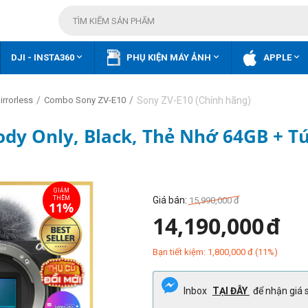



DJI - INSTA360
PHỤ KIỆN MÁY ẢNH
APPLE
/
/
Sony ZV-E10 (Chính hãng)
rrorless
Combo Sony ZV-E10
ody Only, Black, Thẻ Nhớ 64GB + T
Giá bán:
15,990,000
đ
14,190,000
đ
Bạn tiết kiệm:
1,800,000
đ
(
11
%)
Inbox
TẠI ĐÂY
để nhận giá s