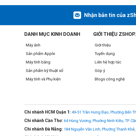
Nhận bản tin của zS
DANH MỤC KINH DOANH
GIỚI THIỆU ZSHOP
Máy ảnh
Giới thiệu
Sản phẩm Apple
Tuyển dụng
Máy tính bảng
Liên hệ hợp tác
Sản phẩm kỹ thuật số
Góp ý
Máy tính và Phụ kiện
Blogs công nghệ
Chi nhánh HCM Quận 1:
49-51 Trần Hưng Đạo, Phường Bến Th
Chi nhánh Cần Thơ:
64 Hùng Vương, Phường Ninh Kiều, TP. Cầ
Chi nhánh Đà Nẵng:
184 Nguyễn Văn Linh, Phường Thanh Khê, 