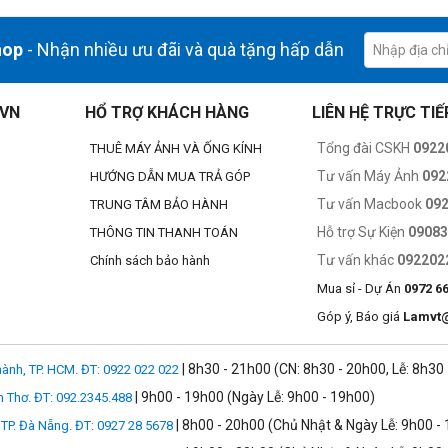
hop
- Nhận nhiều ưu đãi và quà tặng hấp dẫn
.VN
HỔ TRỢ KHÁCH HÀNG
LIÊN HỆ TRỰC TIẾ
Tổng đài CSKH
0922
THUÊ MÁY ẢNH VÀ ỐNG KÍNH
Tư vấn Máy Ảnh
092
HƯỚNG DẪN MUA TRẢ GÓP
Tư vấn Macbook
09
TRUNG TÂM BẢO HÀNH
Hỗ trợ Sự Kiện
0908
THÔNG TIN THANH TOÁN
Tư vấn khác
092202
Chính sách bảo hành
Mua sỉ - Dự Án
0972 6
Góp ý, Báo giá
Lamvt
| 8h30 - 21h00 (CN: 8h30 - 20h00, Lễ: 8h30
ành, TP. HCM. ĐT: 0922 022 022
| 9h00 - 19h00 (Ngày Lễ: 9h00 - 19h00)
n Thơ. ĐT: 092.2345.488
| 8h00 - 20h00 (Chủ Nhật & Ngày Lễ: 9h00 -
TP. Đà Nẵng. ĐT: 0927 28 5678