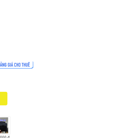
,000
đ