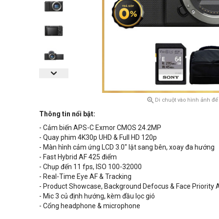

Di chuột vào hình ảnh để
Thông tin nổi bật:
- Cảm biến APS-C Exmor CMOS 24.2MP
- Quay phim 4K30p UHD & Full HD 120p
- Màn hình cảm ứng LCD 3.0" lật sang bên
, xoay đa hướng
- Fast Hybrid AF 425 điểm
- Chụp đến 11 fps, ISO 100-32000
- Real-Time Eye AF & Tracking
-
Product Showcase,
Background Defocus & Face Priority 
- Mic 3 củ định hướng, kèm đầu lọc gió
- Cổng headphone & microphone