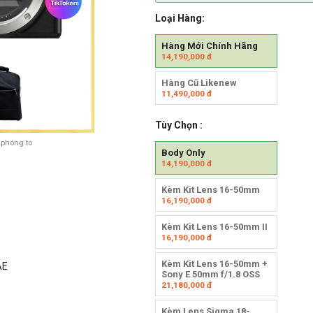
Loại Hàng:
Hàng Mới Chính Hãng
14,190,000
đ
Hàng Cũ Likenew
11,490,000
đ
Tùy Chọn :
 phóng to
Body Only
14,190,000
đ
Kèm Kit Lens 16-50mm
16,190,000
đ
Kèm Kit Lens 16-50mm II
16,190,000
đ
Kèm Kit Lens 16-50mm +
AE
Sony E 50mm f/1.8 OSS
21,180,000
đ
Kèm Lens Sigma 18-