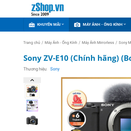


KHUYẾN MÃI
MÁY ẢNH - ỐNG KÍNH
/
/
/
Trang chủ
Máy Ảnh - Ống Kính
Máy Ảnh Mirrorless
Sony Mi
Sony ZV-E10 (Chính hãng) (B
GIẢM
THÊM
Thương hiệu
Sony
11%