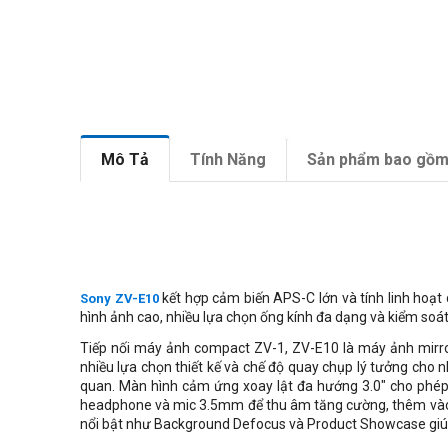
Mô Tả
Tính Năng
Sản phẩm bao gồ
kết hợp cảm biến APS-C lớn và tính linh hoạt
Sony ZV-E10
hình ảnh cao, nhiều lựa chọn ống kính đa dạng và kiểm soát
Tiếp nối máy ảnh compact ZV-1, ZV-E10 là máy ảnh mirror
nhiều lựa chọn thiết kế và chế độ quay chụp lý tưởng cho
quan. Màn hình cảm ứng xoay lật đa hướng 3.0" cho phép 
headphone và mic 3.5mm để thu âm tăng cường, thêm vào đó
nổi bật như Background Defocus và Product Showcase giúp 