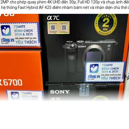
MP cho phép quay phim 4K UHD đến 30p, Full HD 120p và chụp ảnh đến
ữu hệ thống Fast Hybrid AF 425 điểm nhằm bám nét và nhận diện chủ thể c