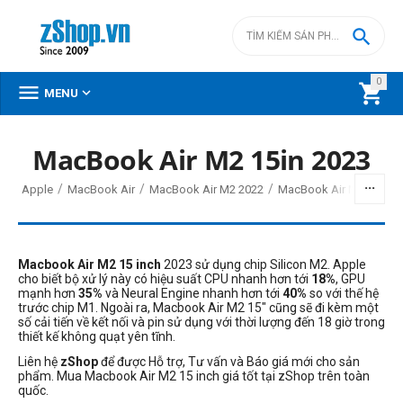

0



MENU
MacBook Air M2 15in 2023
/
/
/
/
hủ
Apple
MacBook Air
MacBook Air M2 2022
MacBook Air M2 15in 2
Macbook Air M2 15 inch
2023 sử dụng chip Silicon M2. Apple
cho biết bộ xử lý này có hiệu suất CPU nhanh hơn tới
18%
, GPU
mạnh hơn
35%
và Neural Engine nhanh hơn tới
40%
so với thế hệ
trước chip M1
. Ngoài ra, Macbook Air M2 15" cũng sẽ đi kèm một
số cải tiến về kết nối và pin sử dụng
với thời lượng đến 18 giờ trong
thiết kế không quạt yên tĩnh.
Liên hệ
zShop
để được Hỗ trợ, Tư vấn và Báo giá mới cho sản
phẩm. Mua Macbook Air M2 15 inch giá tốt tại zShop trên toàn
quốc.