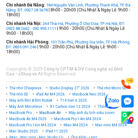
Chi nhánh Đà Nẵng:
184 Nguyễn Văn Linh, Phường Thanh Khê, TP. Đà
| 8h00 - 20h00 (Chủ Nhật & Ngày Lễ: 9h00 -
Nẵng. ĐT: 0927 28 5678
18h00)
Chi nhánh Hà Nội:
264 Thái Hà, Phường Ô Chợ Dừa, TP. Hà Nội, ĐT:
| 9h00 - 20h00 (Chủ Nhật & Ngày Lễ:
0922 88 2662 - 092.995.1111
9h00 - 18h00)
Chi nhánh Hải Phòng:
101 Trần Phú, Phường Gia Viên, TP. Hải Phòng,
| 9h00 - 20h00 (Chủ Nhật & Ngày Lễ: 9h00 -
ĐT: 0835 091 246
18h00)
Copyrights
©
2009
Công ty CPTM & DV Công nghệ số Đỉnh
Cao - zShop.vn
All Rights Reserved
Thẻ nhớ CFexpress
Studio Display 27" 2026
Thẻ nhớ Micro SD
Thẻ nhớ SD
iPad Air M4 2026
MacBook Neo 2026
Máy ảnh film & film Kodak
T14 Gen 6 2025
Máy Ảnh Mirrorless
X1 Carbon Gen 12 2024
ThinkPad P
MacBook Pro
MacBook Air
Máy ảnh du lịch siêu zoom
MacBook Air M4 2025
MacBook Pro 14in M4 2024
MacBook Pro 16in M4 2024
iMac M4 2024
Mac mini M4 2024
Mac Studio 2025
iPad 11 2025
iMac - Mac mini - Mac Studio Cũ
Ống Kính - Lens