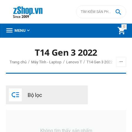

0



MENU
T14 Gen 3 2022
/
/
/
Trang chủ
Máy Tính - Laptop
Lenovo T
T14 Gen 3 2022

Bộ lọc
Không tìm thấy sản phẩm