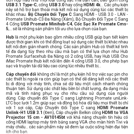
tích hợp hầu như mọi loại cổng sạc mà bạn cần, bao gồm cổng
USB 3.1 Type-C
, cổng
USB 3.0
hay cổng
HDMI 4k
... Các phụ kiện
này sẽ hỗ trợ bạn thoải mái kết nối sử dụng cùng lúc các thiết bị
khác nhau.
Bộ Chuyển Đổi Type C
Sang HDMI - USB 3.0 - LAN -
Promate Unihub-C3 Đa Năng (Xám), Bộ Chuyển Đổi Type C Sang
4 Cổng
USB Promate Minihub-C4
,
Cốc Sạc Xe Promate Cms-
5
,... sẽ là những sản phẩm tối ưu cho lựa chọn của bạn.
Hub
là một phụ kiện bao gồm nhiều cổng USB giúp bạn tiết kiệm
được thời gian khi có thể đồng loạt sử dụng các thiết bị khác nhau
kết nối đơn giản nhanh chóng. Các sản phẩm Hub có thiết kế tinh
tế đa dạng tùy theo nhu cầu mà bạn có thể lựa chọn như Hub
Promate Surfacehub Đa Năng có 2 cổng USB, hay Hub USB Cho
iMac Promate Ihub kết nối lên đến 4 cổng USB 3.0, cho phép bạn
sạc và truyền tải dữ liệu cao cùng lúc nhiều thiết bị...
Cáp chuyển đổi
không chỉ là một phụ kiện hỗ trợ việc sạc pin cho
các thiết bị ngoài ra còn giúp bạn có thể dễ dàng kết nối các thiết
bị di động với máy tính, chia sẻ dữ liệu một cách nhanh chóng
thuận tiện. Sử dụng các chất liệu bền bỉ chất lượng, đa dạng mẫu
mã và tính năng phục vụ cho nhu cầu sử dụng của người
dùng. Cáp chuyển đổi Type C sang Lightning Promate uniLink-
LTC bọc lưới 1.2m giúp sạc và đồng bộ hóa dữ liệu mọi thiết bị chỉ
với 1 sợi cáp, Cáp Chuyển Đổi Type C sang
HDMI Promate
Unlink-H1 USB 3.1
(Đen), Cáp chuyển Belkin cổng
HDMI to VGA
Projector 15 cm - AV10145bt
với khả năng chuyển tín hiệu có
cổng HDMI laptop máy tính bảng sang VGA cho màn hình Tivi và
máy chiếu... các sản phẩm này sẽ đem lại cuộc sống hiện đại tiện
ích cho bạn.