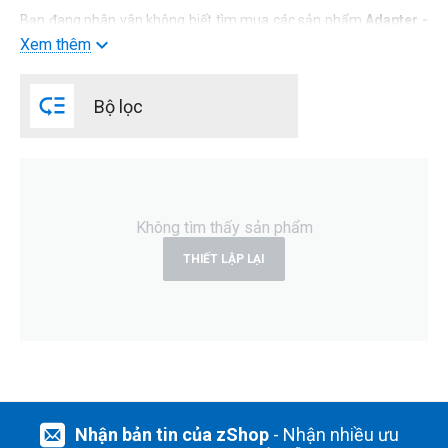
Bạn đang phân vân không biết tìm mua các sản phẩm
Adapter -
Hub - Cáp chuyển đổi
ở đâu hãy đến ngay zShop.
zShop
hiện
Xem thêm
phân phối các sản phẩm thiết bị, phụ kiện công nghệ chất lượng
cao. zShop tự hào luôn mang đến chất lượng dịch vụ tốt nhất cho
khách hàng. Các chính sách bảo hành, đổi trả... uy tín đảm bảo

quyền lợi của khách hàng khi mua các sản phẩm tại zShop.
Bộ lọc
Không tìm thấy sản phẩm
THIẾT LẬP LẠI
Nhận bản tin của zShop
- Nhận nhiều ưu