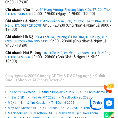
8h30 - 17h30)
Chi nhánh Cần Thơ:
64 Hùng Vương, Phường Ninh Kiều, TP. Cần Thơ.
| 9h00 - 19h00 (Ngày Lễ: 9h00 - 19h00)
ĐT: 092.2345.488
Chi nhánh Đà Nẵng:
184 Nguyễn Văn Linh, Phường Thanh Khê, TP. Đà
| 8h00 - 20h00 (Chủ Nhật & Ngày Lễ: 9h00 -
Nẵng. ĐT: 0927 28 5678
18h00)
Chi nhánh Hà Nội:
264 Thái Hà, Phường Ô Chợ Dừa, TP. Hà Nội, ĐT:
| 9h00 - 20h00 (Chủ Nhật & Ngày Lễ:
0922 88 2662 - 092.995.1111
9h00 - 18h00)
Chi nhánh Hải Phòng:
101 Trần Phú, Phường Gia Viên, TP. Hải Phòng,
| 9h00 - 20h00 (Chủ Nhật & Ngày Lễ: 9h00 -
ĐT: 0835 091 246
18h00)
Copyrights
©
2009
Công ty CPTM & DV Công nghệ số Đỉnh
Cao - zShop.vn
All Rights Reserved
Thẻ nhớ CFexpress
Studio Display 27" 2026
Thẻ nhớ Micro SD
Thẻ nhớ SD
iPad Air M4 2026
MacBook Neo 2026
Máy ảnh film & film Kodak
T14 Gen 6 2025
Máy Ảnh Mirrorless
X1 Carbon Gen 12 2024
ThinkPad P
MacBook Pro
MacBook Air
Máy ảnh du lịch siêu zoom