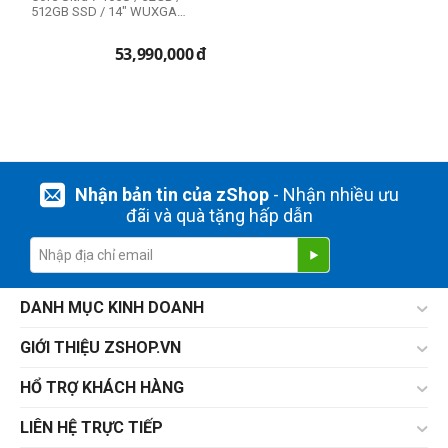
512GB SSD / 14" WUXGA
Touch / Bả...
53,990,000
đ
Ổ cứng SSD
512GB
Option
ThinkPad X1 Carbon Gen 12
Nhận bản tin của zShop
- Nhận nhiều ưu
đãi và quà tặng hấp dẫn
RAM - Bộ Nhớ
32GB
DANH MỤC KINH DOANH
GIỚI THIỆU ZSHOP.VN
HỔ TRỢ KHÁCH HÀNG
LIÊN HỆ TRỰC TIẾP