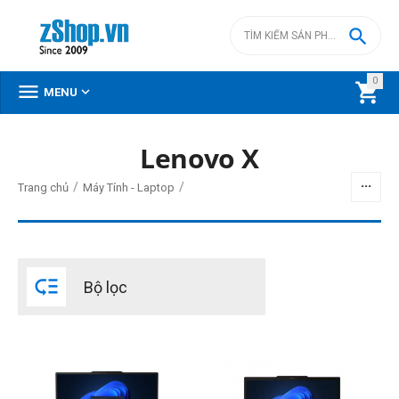

0



MENU
DANH MỤC SẢN PHẨM
Lenovo X
Menu
/
/
Trang chủ
Máy Tính - Laptop
BỘ LỌC

Bộ lọc
Giá
đ
–
đ
0
đ
56500000
đ