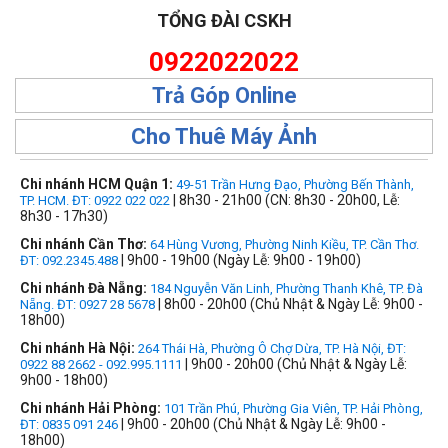
TỔNG ĐÀI CSKH
0922022022
Trả Góp Online
Cho Thuê Máy Ảnh
Chi nhánh HCM Quận 1:
49-51 Trần Hưng Đạo, Phường Bến Thành,
| 8h30 - 21h00 (CN: 8h30 - 20h00, Lễ:
TP. HCM. ĐT: 0922 022 022
8h30 - 17h30)
Chi nhánh Cần Thơ:
64 Hùng Vương, Phường Ninh Kiều, TP. Cần Thơ.
| 9h00 - 19h00 (Ngày Lễ: 9h00 - 19h00)
ĐT: 092.2345.488
Chi nhánh Đà Nẵng:
184 Nguyễn Văn Linh, Phường Thanh Khê, TP. Đà
| 8h00 - 20h00 (Chủ Nhật & Ngày Lễ: 9h00 -
Nẵng. ĐT: 0927 28 5678
18h00)
Chi nhánh Hà Nội:
264 Thái Hà, Phường Ô Chợ Dừa, TP. Hà Nội, ĐT:
| 9h00 - 20h00 (Chủ Nhật & Ngày Lễ:
0922 88 2662 - 092.995.1111
9h00 - 18h00)
Chi nhánh Hải Phòng:
101 Trần Phú, Phường Gia Viên, TP. Hải Phòng,
| 9h00 - 20h00 (Chủ Nhật & Ngày Lễ: 9h00 -
ĐT: 0835 091 246
18h00)