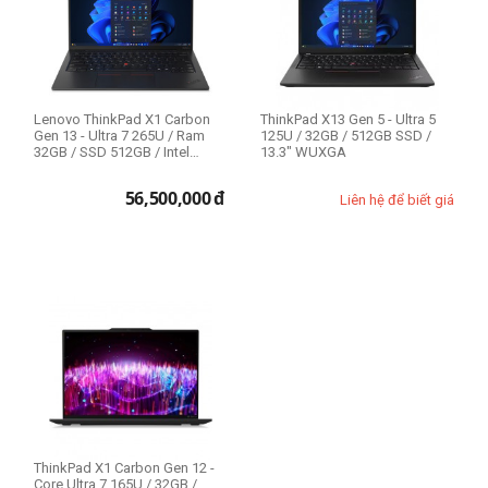
CPU
Intel Core Ultra 5
Intel Core Ultra 7 165U
Lenovo ThinkPad X1 Carbon
ThinkPad X13 Gen 5 - Ultra 5
Gen 13 - Ultra 7 265U / Ram
125U / 32GB / 512GB SSD /
32GB / SSD 512GB / Intel
13.3" WUXGA
Kích cỡ màn hình
Graphics...
56,500,000
đ
Liên hệ để biết giá
13.3 inch
14 inch
Model
Lenovo ThinkPad X
Lenovo ThinkPad X1 Carbon
Nhu cầu sử dụng
Business
ThinkPad X1 Carbon Gen 12 -
Core Ultra 7 165U / 32GB /
Văn phòng