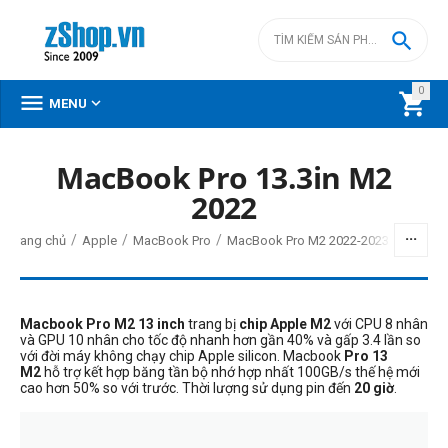

0



MENU
MacBook Pro 13.3in M2
2022
/
/
/
/
Trang chủ
Apple
MacBook Pro
MacBook Pro M2 2022-2023
Macbook Pro M2 13 inch
trang bị
chip Apple M2
v
ới CPU 8 nhân
và GPU 10 nhân cho tốc độ nhanh hơn gần 40% và gấp 3.4 lần so
với đời máy không chạy chip Apple silicon. Macbook
Pro 13
M2
hỗ trợ kết hợp băng tần bộ nhớ hợp nhất 100GB/s thế hệ mới
cao hơn 50% so với trước. Thời lượng sử dụng pin đến
20 giờ
.