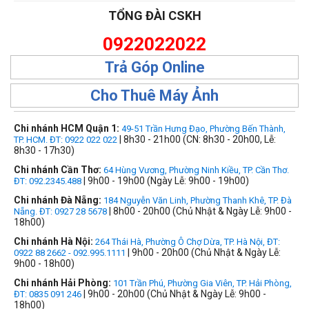
TỔNG ĐÀI CSKH
0922022022
Trả Góp Online
Cho Thuê Máy Ảnh
Chi nhánh HCM Quận 1:
49-51 Trần Hưng Đạo, Phường Bến Thành,
| 8h30 - 21h00 (CN: 8h30 - 20h00, Lễ:
TP. HCM. ĐT: 0922 022 022
8h30 - 17h30)
Chi nhánh Cần Thơ:
64 Hùng Vương, Phường Ninh Kiều, TP. Cần Thơ.
| 9h00 - 19h00 (Ngày Lễ: 9h00 - 19h00)
ĐT: 092.2345.488
Chi nhánh Đà Nẵng:
184 Nguyễn Văn Linh, Phường Thanh Khê, TP. Đà
| 8h00 - 20h00 (Chủ Nhật & Ngày Lễ: 9h00 -
Nẵng. ĐT: 0927 28 5678
18h00)
Chi nhánh Hà Nội:
264 Thái Hà, Phường Ô Chợ Dừa, TP. Hà Nội, ĐT:
| 9h00 - 20h00 (Chủ Nhật & Ngày Lễ:
0922 88 2662 - 092.995.1111
9h00 - 18h00)
Chi nhánh Hải Phòng:
101 Trần Phú, Phường Gia Viên, TP. Hải Phòng,
| 9h00 - 20h00 (Chủ Nhật & Ngày Lễ: 9h00 -
ĐT: 0835 091 246
18h00)