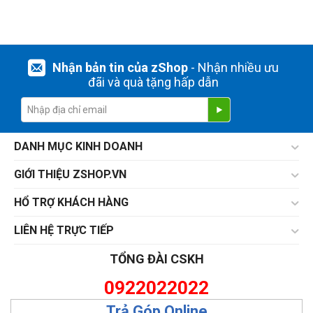
Nhận bản tin của zShop
- Nhận nhiều ưu
đãi và quà tặng hấp dẫn
DANH MỤC KINH DOANH
GIỚI THIỆU ZSHOP.VN
HỔ TRỢ KHÁCH HÀNG
LIÊN HỆ TRỰC TIẾP
TỔNG ĐÀI CSKH
0922022022
Trả Góp Online