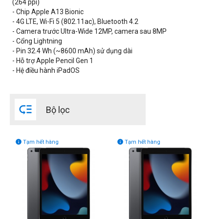
(264 ppi)
- Chip Apple A13 Bionic
- 4G LTE, Wi-Fi 5 (802.11ac), Bluetooth 4.2
Dung lượng bộ nhớ
- Camera trước Ultra-Wide 12MP, camera sau 8MP
Phiên bản 64GB
- Cổng Lightning
- Pin 32.4 Wh (~8600 mAh) sử dụng dài
Phiên bản 256GB
- Hỗ trợ Apple Pencil Gen 1
- Hệ điều hành iPadOS

Bộ lọc


Tạm hết hàng
Tạm hết hàng