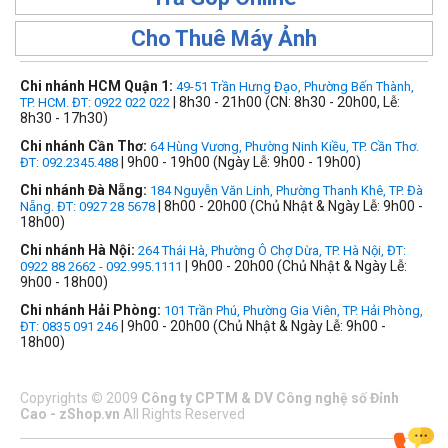
Cho Thuê Máy Ảnh
Chi nhánh HCM Quận 1:
49-51 Trần Hưng Đạo, Phường Bến Thành,
| 8h30 - 21h00 (CN: 8h30 - 20h00, Lễ:
TP. HCM. ĐT: 0922 022 022
8h30 - 17h30)
Chi nhánh Cần Thơ:
64 Hùng Vương, Phường Ninh Kiều, TP. Cần Thơ.
| 9h00 - 19h00 (Ngày Lễ: 9h00 - 19h00)
ĐT: 092.2345.488
Chi nhánh Đà Nẵng:
184 Nguyễn Văn Linh, Phường Thanh Khê, TP. Đà
| 8h00 - 20h00 (Chủ Nhật & Ngày Lễ: 9h00 -
Nẵng. ĐT: 0927 28 5678
18h00)
Chi nhánh Hà Nội:
264 Thái Hà, Phường Ô Chợ Dừa, TP. Hà Nội, ĐT:
| 9h00 - 20h00 (Chủ Nhật & Ngày Lễ:
0922 88 2662 - 092.995.1111
9h00 - 18h00)
Chi nhánh Hải Phòng:
101 Trần Phú, Phường Gia Viên, TP. Hải Phòng,
| 9h00 - 20h00 (Chủ Nhật & Ngày Lễ: 9h00 -
ĐT: 0835 091 246
18h00)
Copyrights
©
2009
Công ty CPTM & DV Công nghệ số Đỉnh
Cao - zShop.vn
All Rights Reserved