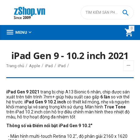

0



MENU
iPad Gen 9 - 10.2 inch 2021
BỘ LỌC
/
/
/
/
Trang chủ
Apple
iPad
iPad
Giá
đ
–
đ
iPad Gen 9 2021
trang bị chip A13 Bionic 6 nhân, chip được sán
xuát trên tiến trình 7nm+ giúp hiệu suất cao gấp
6 lần
so với thế
hệ trước.
iPad Gen 9 10.2 inch
có thiết kế mỏng, nhẹ và nguyên
khối mang lại vẻ sang trọng khi sử dụng.
Màn hình
True Tone
0
đ
9500000
đ
trên iPad 10.2 inch còn hỗ trợ điều chỉnh màn hình theo nhiệt độ
màu, hỗ trợ hoạt động đa nhiệm tốt
Phiên bản Wifi/3G/4G LTE
Thông số và Điểm nổi bật iPad Gen 9 10.2"
Wi-Fi Only
- Màn hình multi-touch Retina 10.2", độ phân giải 2160 x 1620
Wi-Fi + 4G LTE