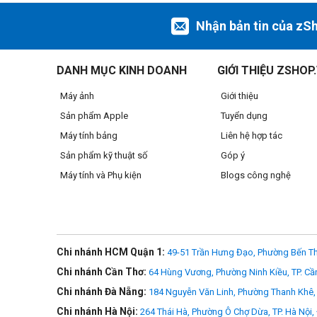
Nhận bản tin của zS
DANH MỤC KINH DOANH
GIỚI THIỆU ZSHOP
Máy ảnh
Giới thiệu
Sản phẩm Apple
Tuyển dụng
Máy tính bảng
Liên hệ hợp tác
Sản phẩm kỹ thuật số
Góp ý
Máy tính và Phụ kiện
Blogs công nghệ
Chi nhánh HCM Quận 1:
49-51 Trần Hưng Đạo, Phường Bến Th
Chi nhánh Cần Thơ:
64 Hùng Vương, Phường Ninh Kiều, TP. Cầ
Chi nhánh Đà Nẵng:
184 Nguyễn Văn Linh, Phường Thanh Khê, 
Chi nhánh Hà Nội:
264 Thái Hà, Phường Ô Chợ Dừa, TP. Hà Nội,