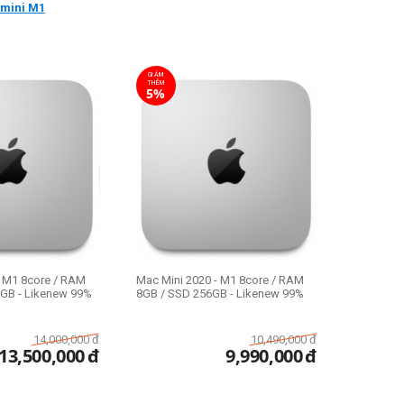
mini
M1
GIẢM
THÊM
5%
- M1 8core / RAM
Mac Mini 2020 - M1 8core / RAM
GB - Likenew 99%
8GB / SSD 256GB - Likenew 99%
14,000,000
đ
10,490,000
đ
13,500,000
đ
9,990,000
đ