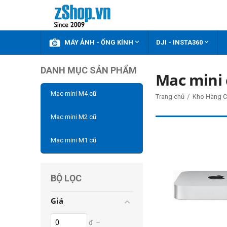



KHUYẾN MÃI
MÁY ẢNH - ỐNG KÍNH
DJI - INSTA360
DANH MỤC SẢN PHẨM
Mac mini 
Mac mini M4 cũ
/
Trang chủ
Kho Hàng C
Mac mini M2 cũ
Mac mini M1 cũ
BỘ LỌC
Giá
đ
–