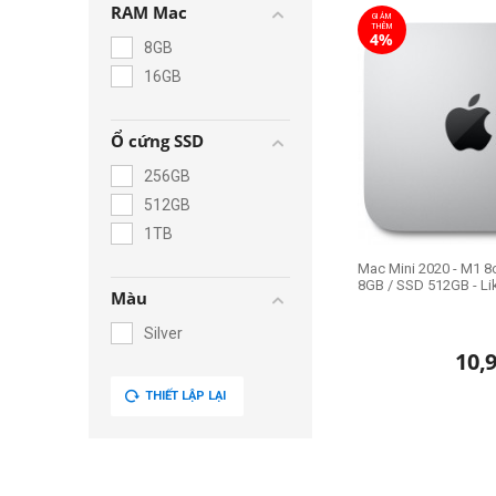
RAM Mac
GIẢM
THÊM
4%
8GB
16GB
Ổ cứng SSD
256GB
512GB
1TB
Mac Mini 2020 - M1 8
8GB / SSD 512GB - L
Màu
Silver
10,
THIẾT LẬP LẠI