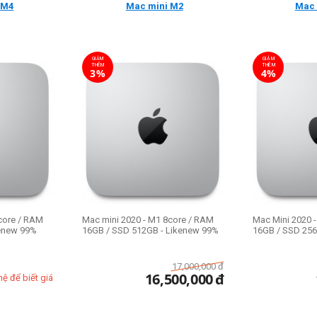
Mac mini
M2
Mac 
i
M4
GIẢM
GIẢM
THÊM
THÊM
3%
4%
core / RAM
Mac mini 2020 - M1 8core / RAM
Mac Mini 2020 
kenew 99%
16GB / SSD 512GB - Likenew 99%
16GB / SSD 256
17,000,000
đ
16,500,000
đ
hệ để biết giá