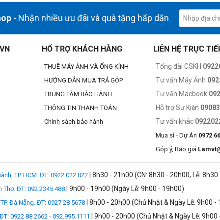
hop
- Nhận nhiều ưu đãi và quà tặng hấp dẫn
.VN
HỔ TRỢ KHÁCH HÀNG
LIÊN HỆ TRỰC TIẾ
Tổng đài CSKH
0922
THUÊ MÁY ẢNH VÀ ỐNG KÍNH
Tư vấn Máy Ảnh
092
HƯỚNG DẪN MUA TRẢ GÓP
Tư vấn Macbook
09
TRUNG TÂM BẢO HÀNH
Hỗ trợ Sự Kiện
0908
THÔNG TIN THANH TOÁN
Tư vấn khác
092202
Chính sách bảo hành
Mua sỉ - Dự Án
0972 6
Góp ý, Báo giá
Lamvt
| 8h30 - 21h00 (CN: 8h30 - 20h00, Lễ: 8h30
ành, TP. HCM. ĐT: 0922 022 022
| 9h00 - 19h00 (Ngày Lễ: 9h00 - 19h00)
n Thơ. ĐT: 092.2345.488
| 8h00 - 20h00 (Chủ Nhật & Ngày Lễ: 9h00 -
TP. Đà Nẵng. ĐT: 0927 28 5678
| 9h00 - 20h00 (Chủ Nhật & Ngày Lễ: 9h00 
 ĐT: 0922 88 2662 - 092.995.1111