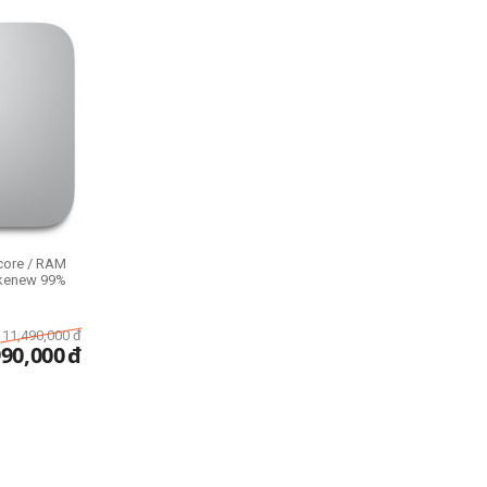
core / RAM
ikenew 99%
11,490,000
đ
990,000
đ