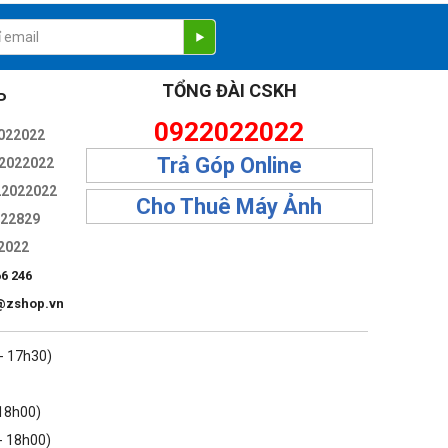
TỔNG ĐÀI CSKH
P
0922022022
022022
Trả Góp Online
2022022
22022022
Cho Thuê Máy Ảnh
322829
2022
66 246
@zshop.vn
 - 17h30)
 18h00)
- 18h00)