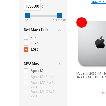
Mac min
đ
0
đ
17000000
đ
Đời Mac (1)
2023
2024
2020
CPU Mac
Apple M1
Mac mini 2020 - M1 8
Apple M2 8-core
16GB / SSD 1TB - Li
Apple M2 Pro 10-
core
Apple M4 CPU 10-
Liên 
core