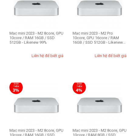
CPU Mac
Apple M2 8-core
Apple M2 Pro 10-core
Mac mini 2023 - M2 8core, GPU
Mac mini 2023 - M2 Pro
10core / RAM 16GB / SSD
10core, GPU 16core / RAM
RAM Mac
512GB - Likenew 99%
16GB / SSD 512GB - Likenew
99%
8GB
Liên hệ để biết giá
Liên hệ để biết giá
16GB
Ổ cứng SSD
GIẢM
GIẢM
256GB
THÊM
THÊM
3%
4%
512GB
Mac mini 2023 - M2 8core, GPU
Mac mini 2023 - M2 8core, GPU
10core / RAM 16GB / SSD
10core / RAM 8GB / SSD