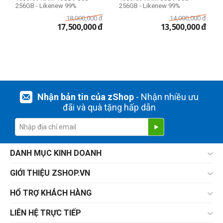
256GB - Likenew 99%
256GB - Likenew 99%
18,000,000
đ
14,000,000
đ
17,500,000
đ
13,500,000
đ
Nhận bản tin của zShop
- Nhận nhiều ưu
đãi và quà tặng hấp dẫn
DANH MỤC KINH DOANH
GIỚI THIỆU ZSHOP.VN
HỔ TRỢ KHÁCH HÀNG
LIÊN HỆ TRỰC TIẾP