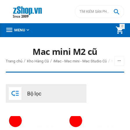

0



MENU
Mac mini M2 cũ
BỘ LỌC
/
/
/
Trang chủ
Kho Hàng Cũ
iMac - Mac mini - Mac Studio Cũ
Mac mini c
Giá
đ
–
đ

Bộ lọc
0
đ
18000000
đ
Đời Mac
2023