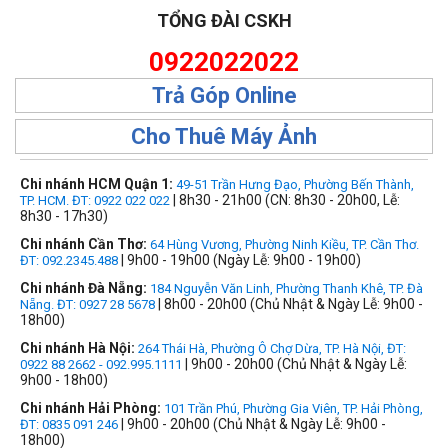
TỔNG ĐÀI CSKH
0922022022
Trả Góp Online
Cho Thuê Máy Ảnh
Chi nhánh HCM Quận 1:
49-51 Trần Hưng Đạo, Phường Bến Thành,
| 8h30 - 21h00 (CN: 8h30 - 20h00, Lễ:
TP. HCM. ĐT: 0922 022 022
8h30 - 17h30)
Chi nhánh Cần Thơ:
64 Hùng Vương, Phường Ninh Kiều, TP. Cần Thơ.
| 9h00 - 19h00 (Ngày Lễ: 9h00 - 19h00)
ĐT: 092.2345.488
Chi nhánh Đà Nẵng:
184 Nguyễn Văn Linh, Phường Thanh Khê, TP. Đà
| 8h00 - 20h00 (Chủ Nhật & Ngày Lễ: 9h00 -
Nẵng. ĐT: 0927 28 5678
18h00)
Chi nhánh Hà Nội:
264 Thái Hà, Phường Ô Chợ Dừa, TP. Hà Nội, ĐT:
| 9h00 - 20h00 (Chủ Nhật & Ngày Lễ:
0922 88 2662 - 092.995.1111
9h00 - 18h00)
Chi nhánh Hải Phòng:
101 Trần Phú, Phường Gia Viên, TP. Hải Phòng,
| 9h00 - 20h00 (Chủ Nhật & Ngày Lễ: 9h00 -
ĐT: 0835 091 246
18h00)