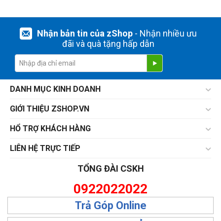
Nhận bản tin của zShop
- Nhận nhiều ưu
đãi và quà tặng hấp dẫn
DANH MỤC KINH DOANH
GIỚI THIỆU ZSHOP.VN
HỔ TRỢ KHÁCH HÀNG
LIÊN HỆ TRỰC TIẾP
TỔNG ĐÀI CSKH
0922022022
Trả Góp Online