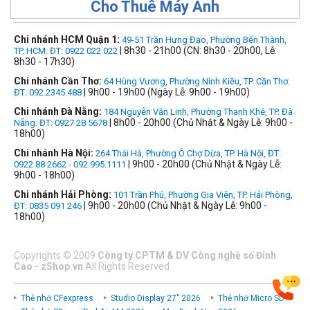
Cho Thuê Máy Ảnh
Chi nhánh HCM Quận 1:
49-51 Trần Hưng Đạo, Phường Bến Thành,
| 8h30 - 21h00 (CN: 8h30 - 20h00, Lễ:
TP. HCM. ĐT: 0922 022 022
8h30 - 17h30)
Chi nhánh Cần Thơ:
64 Hùng Vương, Phường Ninh Kiều, TP. Cần Thơ.
| 9h00 - 19h00 (Ngày Lễ: 9h00 - 19h00)
ĐT: 092.2345.488
Chi nhánh Đà Nẵng:
184 Nguyễn Văn Linh, Phường Thanh Khê, TP. Đà
| 8h00 - 20h00 (Chủ Nhật & Ngày Lễ: 9h00 -
Nẵng. ĐT: 0927 28 5678
18h00)
Chi nhánh Hà Nội:
264 Thái Hà, Phường Ô Chợ Dừa, TP. Hà Nội, ĐT:
| 9h00 - 20h00 (Chủ Nhật & Ngày Lễ:
0922 88 2662 - 092.995.1111
9h00 - 18h00)
Chi nhánh Hải Phòng:
101 Trần Phú, Phường Gia Viên, TP. Hải Phòng,
| 9h00 - 20h00 (Chủ Nhật & Ngày Lễ: 9h00 -
ĐT: 0835 091 246
18h00)
Copyrights
©
2009
Công ty CPTM & DV Công nghệ số Đỉnh
Cao - zShop.vn
All Rights Reserved
Thẻ nhớ CFexpress
Studio Display 27" 2026
Thẻ nhớ Micro SD