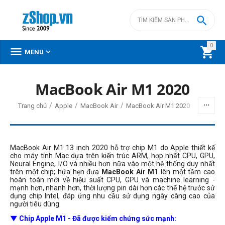

0



MENU
MacBook Air M1 2020
/
/
/
Trang chủ
Apple
MacBook Air
MacBook Air M1 2020
MacBook Air M1 13 inch 2020 hỗ trợ chip M1 do Apple thiết kế
cho máy tính Mac dựa trên kiến trúc ARM, hợp nhất CPU, GPU,
Neural Engine, I/O và nhiều hơn nữa vào một hệ thống duy nhất
trên một chip; hứa hẹn đưa
MacBook Air M1
lên một tầm cao
hoàn toàn mới về hiệu suất CPU, GPU và machine learning -
mạnh hơn, nhanh hơn, thời lượng pin dài hơn các thế hệ trước sử
dụng chip Intel, đáp ứng nhu cầu sử dụng ngày càng cao của
người tiêu dùng.
▼ Chip Apple M1 - Đã được kiểm chứng sức mạnh: