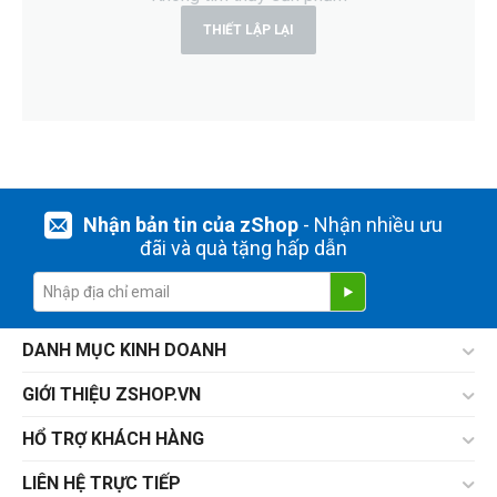
THIẾT LẬP LẠI
Dung lượng thẻ nhớ
64GB
80GB
128GB
160GB
256GB
Nhận bản tin của zShop
- Nhận nhiều ưu
320GB
đãi và quà tặng hấp dẫn
512GB
960GB
1TB
2TB
DANH MỤC KINH DOANH
GIỚI THIỆU ZSHOP.VN
THIẾT LẬP LẠI
HỔ TRỢ KHÁCH HÀNG
LIÊN HỆ TRỰC TIẾP