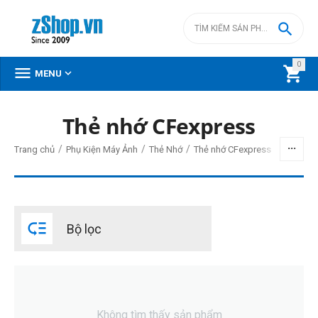

0



MENU
DANH MỤC SẢN PHẨM
Thẻ nhớ CFexpress
Menu
/
/
/
Trang chủ
Phụ Kiện Máy Ảnh
Thẻ Nhớ
Thẻ nhớ CFexpress
BỘ LỌC

Bộ lọc
Giá
đ
–
đ
Không tìm thấy sản phẩm
2990000
đ
32990000
đ