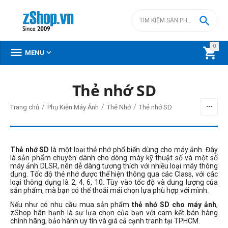

0



MENU
Thẻ nhớ SD
BỘ LỌC
/
/
/
Trang chủ
Phụ Kiện Máy Ảnh
Thẻ Nhớ
Thẻ nhớ SD
Giá
đ
–
đ
Thẻ nhớ SD
là một loại thẻ nhớ phổ biến dùng cho máy ảnh. Đây
là sản phẩm chuyên dành cho dòng máy kỹ thuật số và một số
máy ảnh DLSR, nên dễ dàng tương thích với nhiều loại máy thông
dụng. Tốc độ thẻ nhớ được thể hiện thông qua các Class, với các
490000
đ
19960000
đ
loại thông dụng là 2, 4, 6, 10. Tùy vào tốc độ và dung lượng của
sản phẩm, mà bạn có thể thoải mái chọn lựa phù hợp với mình.
Tốc độ ghi
Nếu như có nhu cầu mua sản phẩm
thẻ nhớ SD cho máy ảnh
,
zShop hân hạnh là sự lựa chọn của bạn với cam kết bán hàng
chính hãng, bảo hành uy tín và giá cả cạnh tranh tại TPHCM.