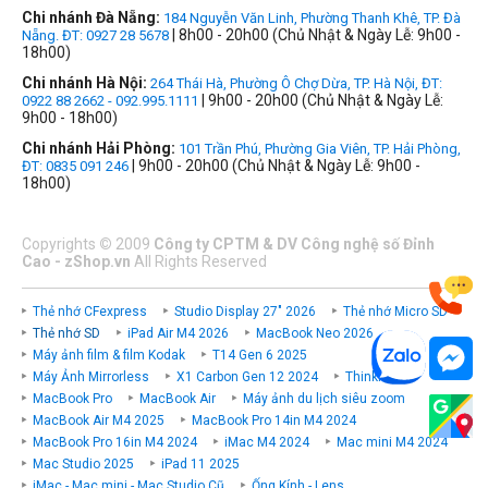
Chi nhánh Đà Nẵng:
184 Nguyễn Văn Linh, Phường Thanh Khê, TP. Đà
| 8h00 - 20h00 (Chủ Nhật & Ngày Lễ: 9h00 -
Nẵng. ĐT: 0927 28 5678
18h00)
Chi nhánh Hà Nội:
264 Thái Hà, Phường Ô Chợ Dừa, TP. Hà Nội, ĐT:
| 9h00 - 20h00 (Chủ Nhật & Ngày Lễ:
0922 88 2662 - 092.995.1111
9h00 - 18h00)
Chi nhánh Hải Phòng:
101 Trần Phú, Phường Gia Viên, TP. Hải Phòng,
| 9h00 - 20h00 (Chủ Nhật & Ngày Lễ: 9h00 -
ĐT: 0835 091 246
18h00)
Copyrights
©
2009
Công ty CPTM & DV Công nghệ số Đỉnh
Cao - zShop.vn
All Rights Reserved
Thẻ nhớ CFexpress
Studio Display 27" 2026
Thẻ nhớ Micro SD
Thẻ nhớ SD
iPad Air M4 2026
MacBook Neo 2026
Máy ảnh film & film Kodak
T14 Gen 6 2025
Máy Ảnh Mirrorless
X1 Carbon Gen 12 2024
ThinkPad P
MacBook Pro
MacBook Air
Máy ảnh du lịch siêu zoom
MacBook Air M4 2025
MacBook Pro 14in M4 2024
MacBook Pro 16in M4 2024
iMac M4 2024
Mac mini M4 2024
Mac Studio 2025
iPad 11 2025
iMac - Mac mini - Mac Studio Cũ
Ống Kính - Lens