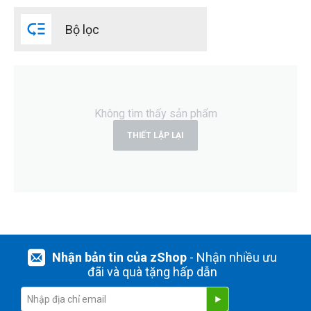
15 MB/s

Bộ lọc
45 MB/s
90 MB/s
100 MB/s
120 MB/s
150 MB/s
Không tìm thấy sản phẩm
160 MB/s
THIẾT LẬP LẠI
205 MB/s
210 MB/s
260 MB/s
299 MB/s
expand_more
HIỂN THỊ TẤT CẢ
(11)
THIẾT LẬP LẠI
Nhận bản tin của zShop
- Nhận nhiều ưu
đãi và quà tặng hấp dẫn