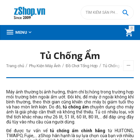

0



MENU
DANH MỤC SẢN PHẨM
Tủ Chống Ẩm
Menu
/
/
/
Trang chủ
Phụ Kiện Máy Ảnh
Đồ Chơi Tổng Hợp
Tủ Chống Ẩm
Máy ảnh thường bị ảnh hưởng, thậm chí bị hỏng trong trường hợp
BỘ LỌC
môi trường bên ngoài ẩm ướt. Đôi khi, để máy ở ngoài không khí
bình thường, theo thời gian cũng khiến cho máy bị giảm tuổi thọ
và hao mòn linh kiện. Do đó,
tủ chống ẩm
chuyên dụng cho máy
Giá
ảnh là giải pháp cần thiết và không thể thiếu. Tủ có nhiều loại, với
thể tích khác nhau như 26 lít, 51 lít, 60 lít, 80 lít,... để đáp ứng đầy
đ
–
đ
đủ tùy vào nhu cầu của người dùng.
Để được tư vấn vể
tủ chống ẩm chính hãng
từ HUITONG,
TWAIPO, Fujie,... zShop hân hạnh là sự lựa chọn của bạn với nhiều
2090000
đ
30445000
đ