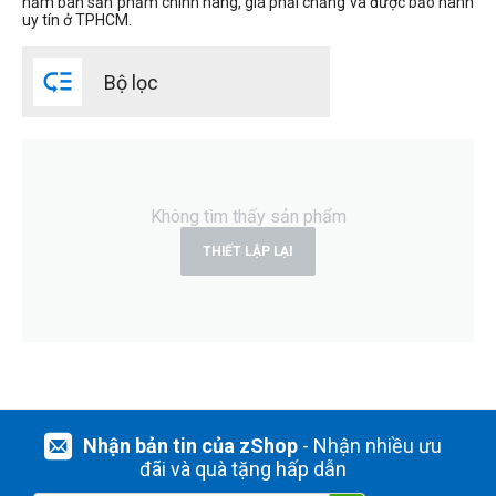
năm bán sản phẩm chính hãng, giá phải chăng và được bảo hành
uy tín ở TPHCM.
Thương hiệu

Eureka
Bộ lọc
Nikatei
THIẾT LẬP LẠI
Không tìm thấy sản phẩm
THIẾT LẬP LẠI
Nhận bản tin của zShop
- Nhận nhiều ưu
đãi và quà tặng hấp dẫn