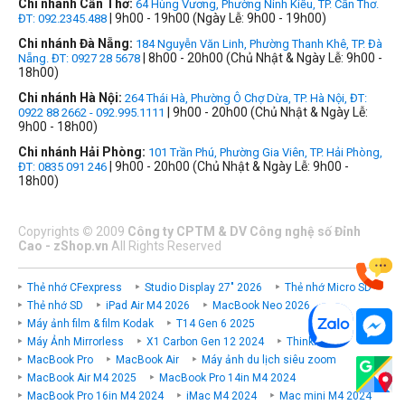
Chi nhánh Cần Thơ:
64 Hùng Vương, Phường Ninh Kiều, TP. Cần Thơ.
| 9h00 - 19h00 (Ngày Lễ: 9h00 - 19h00)
ĐT: 092.2345.488
Chi nhánh Đà Nẵng:
184 Nguyễn Văn Linh, Phường Thanh Khê, TP. Đà
| 8h00 - 20h00 (Chủ Nhật & Ngày Lễ: 9h00 -
Nẵng. ĐT: 0927 28 5678
18h00)
Chi nhánh Hà Nội:
264 Thái Hà, Phường Ô Chợ Dừa, TP. Hà Nội, ĐT:
| 9h00 - 20h00 (Chủ Nhật & Ngày Lễ:
0922 88 2662 - 092.995.1111
9h00 - 18h00)
Chi nhánh Hải Phòng:
101 Trần Phú, Phường Gia Viên, TP. Hải Phòng,
| 9h00 - 20h00 (Chủ Nhật & Ngày Lễ: 9h00 -
ĐT: 0835 091 246
18h00)
Copyrights
©
2009
Công ty CPTM & DV Công nghệ số Đỉnh
Cao - zShop.vn
All Rights Reserved
Thẻ nhớ CFexpress
Studio Display 27" 2026
Thẻ nhớ Micro SD
Thẻ nhớ SD
iPad Air M4 2026
MacBook Neo 2026
Máy ảnh film & film Kodak
T14 Gen 6 2025
Máy Ảnh Mirrorless
X1 Carbon Gen 12 2024
ThinkPad P
MacBook Pro
MacBook Air
Máy ảnh du lịch siêu zoom
MacBook Air M4 2025
MacBook Pro 14in M4 2024
MacBook Pro 16in M4 2024
iMac M4 2024
Mac mini M4 2024