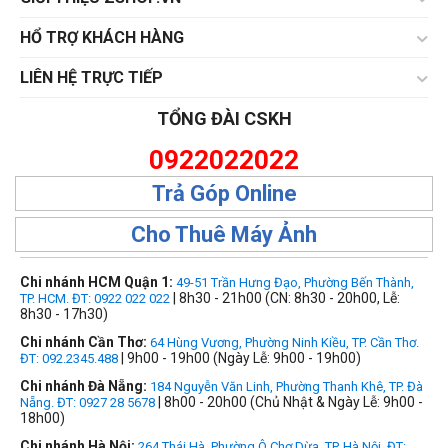
HỔ TRỢ KHÁCH HÀNG
LIÊN HỆ TRỰC TIẾP
TỔNG ĐÀI CSKH
0922022022
Trả Góp Online
Cho Thuê Máy Ảnh
Chi nhánh HCM Quận 1:
49-51 Trần Hưng Đạo, Phường Bến Thành,
| 8h30 - 21h00 (CN: 8h30 - 20h00, Lễ:
TP. HCM. ĐT: 0922 022 022
8h30 - 17h30)
Chi nhánh Cần Thơ:
64 Hùng Vương, Phường Ninh Kiều, TP. Cần Thơ.
| 9h00 - 19h00 (Ngày Lễ: 9h00 - 19h00)
ĐT: 092.2345.488
Chi nhánh Đà Nẵng:
184 Nguyễn Văn Linh, Phường Thanh Khê, TP. Đà
| 8h00 - 20h00 (Chủ Nhật & Ngày Lễ: 9h00 -
Nẵng. ĐT: 0927 28 5678
18h00)
Chi nhánh Hà Nội:
264 Thái Hà, Phường Ô Chợ Dừa, TP. Hà Nội, ĐT: