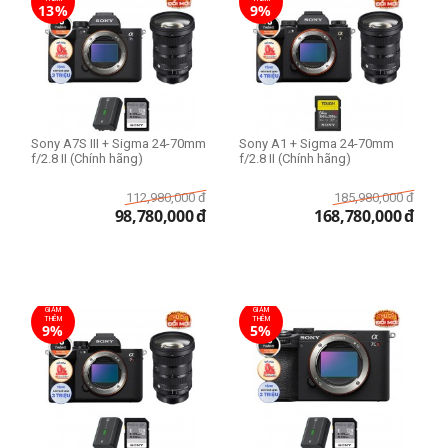
13%
9%
Sony A7S III + Sigma 24-70mm
Sony A1 + Sigma 24-70mm
f/2.8 II (Chính hãng)
f/2.8 II (Chính hãng)
112,980,000
đ
185,980,000
đ
98,780,000
đ
168,780,000
đ
GIẢM
GIẢM
THÊM
THÊM
9%
5%