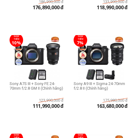
186,990,000
đ
133,990,000
đ
176,890,000
đ
118,990,000
đ
GIẢM
GIẢM
THÊM
THÊM
10%
7%
Sony A7S III + Sony FE 24-
Sony A9 III + Sigma 24-70mm
70mm f/2.8 GM II (Chính hãng)
f/2.8 II (Chính hãng)
123,990,000
đ
175,980,000
đ
111,990,000
đ
163,680,000
đ
GIẢM
GIẢM
THÊM
THÊM