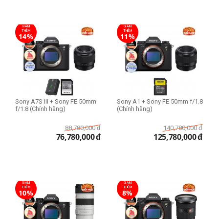
GIẢM
GIẢM
THÊM
THÊM
14%
11%
Sony A7S III + Sony FE 50mm
Sony A1 + Sony FE 50mm f/1.8
f/1.8 (Chính hãng)
(Chính hãng)
88,780,000
đ
140,780,000
đ
76,780,000
đ
125,780,000
đ
GIẢM
GIẢM
THÊM
THÊM
10%
8%