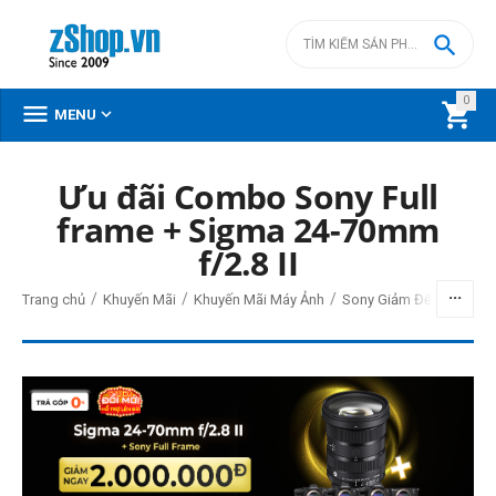

0



MENU
Ưu đãi Combo Sony Full
BỘ LỌC
frame + Sigma 24-70mm
f/2.8 II
Giá
/
/
/
Trang chủ
Khuyến Mãi
Khuyến Mãi Máy Ảnh
Sony Giảm Đến 20,000,
đ
–
đ
36490000
đ
196990000
đ
Cấp độ chuyên nghiệp
Vlogger & sáng tạo nội dung
Bán chuyên