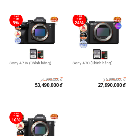
GIẢM
GIẢM
THÊM
THÊM
3%
24%
Sony A7 IV (Chính hãng)
Sony A7C (Chính hãng)
54,990,000
đ
36,990,000
đ
53,490,000
đ
27,990,000
đ
GIẢM
THÊM
16%