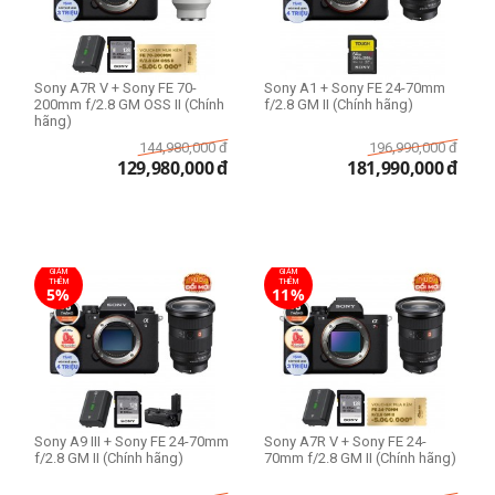
Sony A7R V + Sony FE 70-
Sony A1 + Sony FE 24-70mm
200mm f/2.8 GM OSS II (Chính
f/2.8 GM II (Chính hãng)
hãng)
144,980,000
đ
196,990,000
đ
129,980,000
đ
181,990,000
đ
GIẢM
GIẢM
THÊM
THÊM
5%
11%
Sony A9 III + Sony FE 24-70mm
Sony A7R V + Sony FE 24-
f/2.8 GM II (Chính hãng)
70mm f/2.8 GM II (Chính hãng)