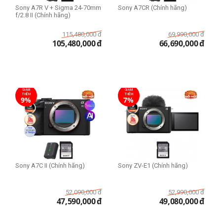
Sony A7R V + Sigma 24-70mm
Sony A7CR (Chính hãng)
f/2.8 II (Chính hãng)
115,480,000
đ
69,990,000
đ
105,480,000
đ
66,690,000
đ
GIẢM
GIẢM
THÊM
THÊM
9%
7%
Sony A7C II (Chính hãng)
Sony ZV-E1 (Chính hãng)
52,090,000
đ
52,990,000
đ
47,590,000
đ
49,080,000
đ