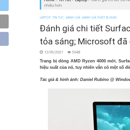
nhiều hơn
LAPTOP
TIN TỨC
ĐÁNH GIÁ
ĐÁNH GIÁ THIẾT BỊ KHÁC
Đánh giá chi tiết Surf
tỏa sáng; Microsoft đã
12/05/2021
5048
Trang bị dòng AMD Ryzen 4000 mới, Surfac
hiệu suất của nó, tuy nhiên vẫn có một số 
Tác giả & hình ảnh: Daniel Rubino @ Windo