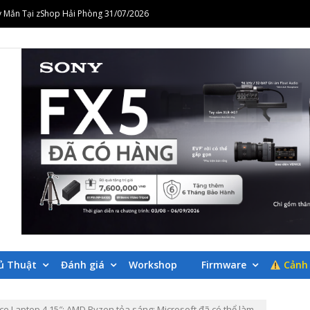
 Mắn Tại zShop Hải Phòng 31/07/2026
orkshop Nhiếp Ảnh Cưới Thời Trang – Định Hình Phong Cách Ảnh Cưới Hiện Đại 
Workshop Biến Mọi Vlog Thành Những Thước Phim Điện Ảnh Cùng Alpha 25/07/20
 cơ bản với zShop & Dr Thanh 25/07/2026
i góc nhìn và trải nghiệm của nhà quay phim từng đoạt giải Oscar
 Mắn Tại zShop Hải Phòng 31/07/2026
orkshop Nhiếp Ảnh Cưới Thời Trang – Định Hình Phong Cách Ảnh Cưới Hiện Đại 
LOGS CÁC SẢN P
SHOP.VN
ủ Thuật
Đánh giá
Workshop
Firmware
Cảnh 
ace Laptop 4 15″: AMD Ryzen tỏa sáng; Microsoft đã có thể làm