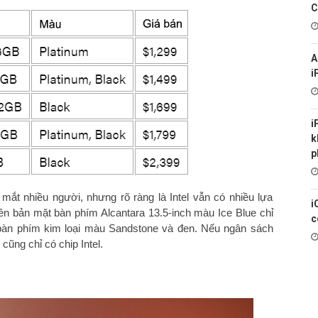
C
A
i
i
k
p
mắt nhiều người, nhưng rõ ràng là Intel vẫn có nhiều lựa
i
n bản mặt bàn phím Alcantara 13.5-inch màu Ice Blue chỉ
c
ng bàn phím kim loại màu Sandstone và đen. Nếu ngân sách
ng chỉ có chip Intel.