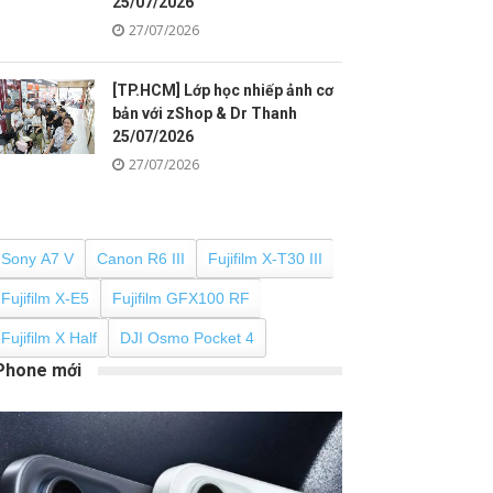
25/07/2026
27/07/2026
[TP.HCM] Lớp học nhiếp ảnh cơ
bản với zShop & Dr Thanh
25/07/2026
27/07/2026
Sony A7 V
Canon R6 III
Fujifilm X-T30 III
Fujifilm X-E5
Fujifilm GFX100 RF
Fujifilm X Half
DJI Osmo Pocket 4
Phone mới