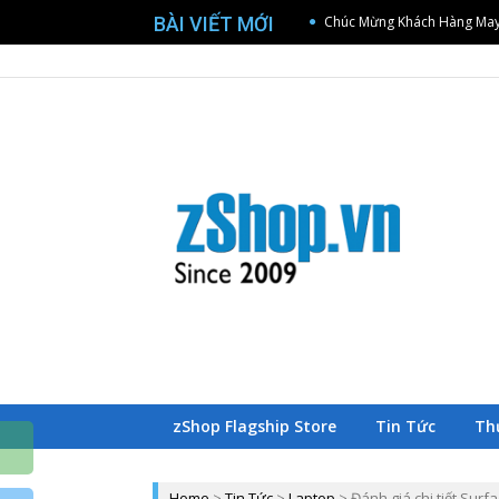
Chúc Mừng Khách Hàng May
BÀI VIẾT MỚI
[Sony – Cần Thơ] Offline W
Trang chủ zShop
[Sony – Đà Nẵng] Offline 
[TP.HCM] Lớp học nhiếp ảnh
So sánh Sony FX5 và FX3 dướ
Chúc Mừng Khách Hàng May
[Sony – Cần Thơ] Offline W
B
Z
zShop Flagship Store
Tin Tức
Th
Home
>
Tin Tức
>
Laptop
>
Đánh giá chi tiết Surf