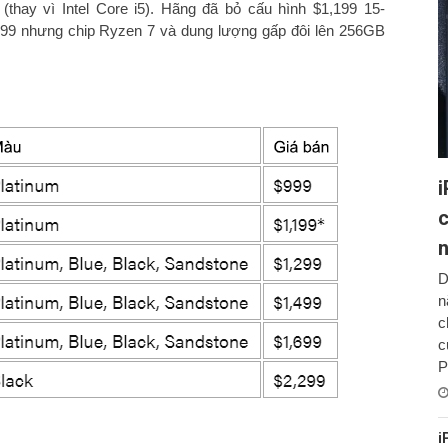
hay vì Intel Core i5). Hãng đã bỏ cấu hình $1,199 15-
,299 nhưng chip Ryzen 7 và dung lượng gấp đôi lên 256GB
i
c
D
n
c
c
P
i