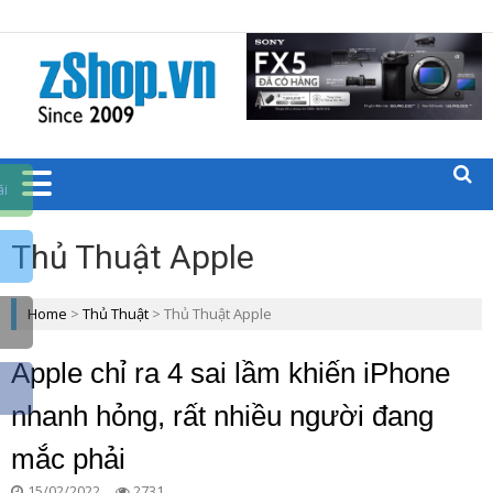
Trang chủ zShop
BLOGS CÁC
SẢN PHẨM
CÔNG
ãi
NGHỆ
Thủ Thuật Apple
ZSHOP.VN
Home
>
Thủ Thuật
>
Thủ Thuật Apple
Apple chỉ ra 4 sai lầm khiến iPhone
nhanh hỏng, rất nhiều người đang
mắc phải
15/02/2022
2731