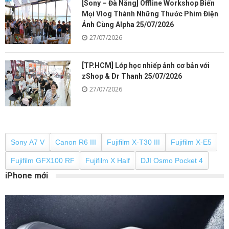
[Sony – Đà Nẵng] Offline Workshop Biến
Mọi Vlog Thành Những Thước Phim Điện
Ảnh Cùng Alpha 25/07/2026
27/07/2026
[TP.HCM] Lớp học nhiếp ảnh cơ bản với
zShop & Dr Thanh 25/07/2026
27/07/2026
Sony A7 V
Canon R6 III
Fujifilm X-T30 III
Fujifilm X-E5
Fujifilm GFX100 RF
Fujifilm X Half
DJI Osmo Pocket 4
iPhone mới