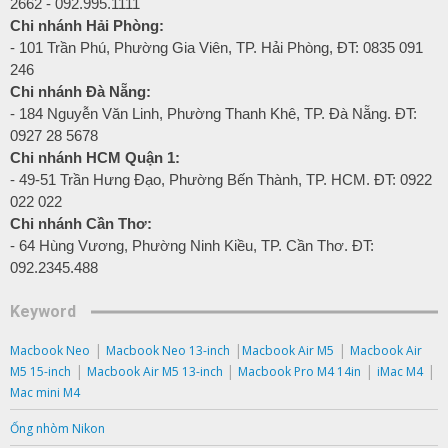
2662 - 092.995.1111
Chi nhánh Hải Phòng:
- 101 Trần Phú, Phường Gia Viên, TP. Hải Phòng, ĐT: 0835 091
246
Chi nhánh Đà Nẵng:
- 184 Nguyễn Văn Linh, Phường Thanh Khê, TP. Đà Nẵng. ĐT:
0927 28 5678
Chi nhánh HCM Quận 1:
- 49-51 Trần Hưng Đạo, Phường Bến Thành, TP. HCM. ĐT: 0922
022 022
Chi nhánh Cần Thơ:
- 64 Hùng Vương, Phường Ninh Kiều, TP. Cần Thơ. ĐT:
092.2345.488
Keyword
|
|
|
Macbook Neo
Macbook Neo 13-inch
Macbook Air M5
Macbook Air
|
|
|
|
M5 15-inch
Macbook Air M5 13-inch
Macbook Pro M4 14in
iMac M4
Mac mini M4
Ống nhòm Nikon