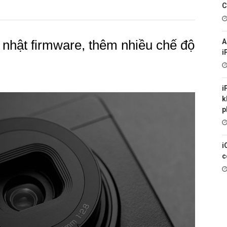
C
p nhật firmware, thêm nhiều chế độ
A
i
i
k
p
i
c