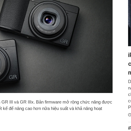
i
c
D
n
c
c
 GR III và GR IIIx. Bản firmware mở rộng chức năng được
P
t kế để nâng cao hơn nữa hiệu suất và khả năng hoạt
i