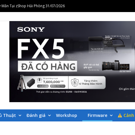
orkshop Nhiếp Ảnh Cưới Thời Trang – Định Hình Phong Cách Ảnh Cưới Hiện Đại 
Workshop Biến Mọi Vlog Thành Những Thước Phim Điện Ảnh Cùng Alpha 25/07/20
 cơ bản với zShop & Dr Thanh 25/07/2026
i góc nhìn và trải nghiệm của nhà quay phim từng đoạt giải Oscar
 Mắn Tại zShop Hải Phòng 31/07/2026
orkshop Nhiếp Ảnh Cưới Thời Trang – Định Hình Phong Cách Ảnh Cưới Hiện Đại 
LOGS CÁC SẢN P
SHOP.VN
ủ Thuật
Đánh giá
Workshop
Firmware
Cảnh 