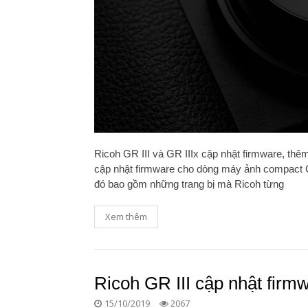
Ricoh GR III và GR IIIx cập nhật firmware, th
cập nhật firmware cho dòng máy ảnh compact GR 
đó bao gồm những trang bị mà Ricoh từng
Xem thêm
Ricoh GR III cập nhật firm
15/10/2019
2067