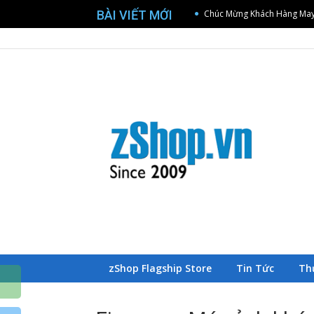
BÀI VIẾT MỚI
[Sony – Cần Thơ] Offline W
Trang chủ zShop
[Sony – Đà Nẵng] Offline 
[TP.HCM] Lớp học nhiếp ảnh
So sánh Sony FX5 và FX3 dướ
Chúc Mừng Khách Hàng May
[Sony – Cần Thơ] Offline W
B
Z
zShop Flagship Store
Tin Tức
Th