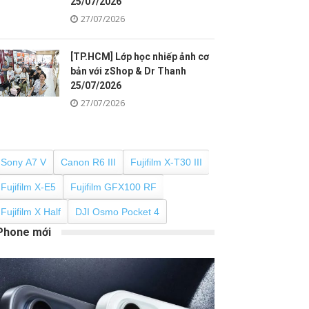
25/07/2026
27/07/2026
[TP.HCM] Lớp học nhiếp ảnh cơ
bản với zShop & Dr Thanh
25/07/2026
27/07/2026
Sony A7 V
Canon R6 III
Fujifilm X-T30 III
Fujifilm X-E5
Fujifilm GFX100 RF
Fujifilm X Half
DJI Osmo Pocket 4
Phone mới