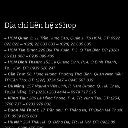
Địa chỉ liên hệ zShop
– HCM Quận 1:
11 Trần Hưng Đạo, Quận 1, Tp.HCM. ĐT: 0922
022 022 – (028) 22 603 603 – (028) 22 605 605
– HCM Tân Bình:
226 Bùi Thị Xuân, P 3, Q Tân Bình ĐT: (028)
66 811 088 – 0939 099 409
– HCM Bình Thạnh:
152 Lê Quang Định, P14, Q Bình Thạnh,
Tp. HCM. ĐT: 0939 626 247
– Cần Thơ:
58, Hùng Vương, Phường Thới Bình, Quận Ninh Kiều,
TP Cần Thơ. ĐT: (292) 3734 547 – 0945 567 039
– Đà Nẵng:
157 Nguyễn Văn Linh, P. Nam Dương, Q. Hải Châu,
Tp.Đà Nẵng. ĐT: (0236) 263 4444 – 0979 717 515
– Vũng Tàu:
286 Lê Hồng Phong, P. 4, TP. Vũng Tàu. ĐT: (254)
3700 737 – 0933 979 002
– Buôn Mê Thuột:
17 Trần phú, P. Thắng lợi, TP Buôn Mê Thuột.
ĐT: 0939 805 880
– Hà Nội:
264 Thái Hà, Q. Đống Đa, TP. Hà Nội, ĐT: 0922 88