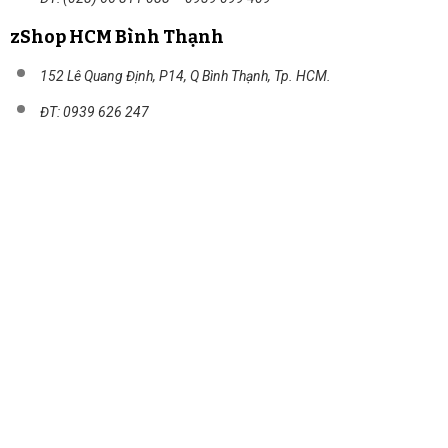
zShop HCM Bình Thạnh
152 Lê Quang Định, P14, Q Bình Thạnh, Tp. HCM.
ĐT: 0939 626 247