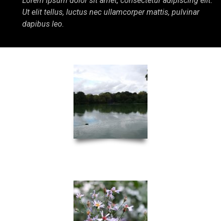
Lorem ipsum dolor sit amet, consectetur adipiscing elit.
Ut elit tellus, luctus nec ullamcorper mattis, pulvinar
dapibus leo.