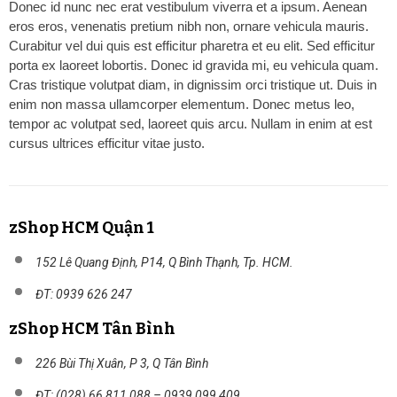
Donec id nunc nec erat vestibulum viverra et a ipsum. Aenean
eros eros, venenatis pretium nibh non, ornare vehicula mauris.
Curabitur vel dui quis est efficitur pharetra et eu elit. Sed efficitur
porta ex laoreet lobortis. Donec id gravida mi, eu vehicula quam.
Cras tristique volutpat diam, in dignissim orci tristique ut. Duis in
enim non massa ullamcorper elementum. Donec metus leo,
tempor ac volutpat sed, laoreet quis arcu. Nullam in enim at est
cursus ultrices efficitur vitae justo.
zShop HCM Quận 1
152 Lê Quang Định, P14, Q Bình Thạnh, Tp. HCM.
ĐT: 0939 626 247
zShop HCM Tân Bình
226 Bùi Thị Xuân, P 3, Q Tân Bình
ĐT: (028) 66 811 088 – 0939 099 409