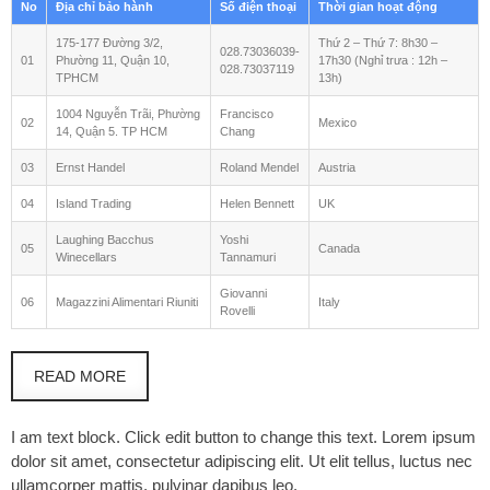
No
Địa chỉ bảo hành
Số điện thoại
Thời gian hoạt động
175-177 Đường 3/2,
Thứ 2 – Thứ 7: 8h30 –
028.73036039-
01
Phường 11, Quận 10,
17h30 (Nghỉ trưa : 12h –
028.73037119
TPHCM
13h)
1004 Nguyễn Trãi, Phường
Francisco
02
Mexico
14, Quận 5. TP HCM
Chang
03
Ernst Handel
Roland Mendel
Austria
04
Island Trading
Helen Bennett
UK
Laughing Bacchus
Yoshi
05
Canada
Winecellars
Tannamuri
Giovanni
06
Magazzini Alimentari Riuniti
Italy
Rovelli
READ MORE
I am text block. Click edit button to change this text. Lorem ipsum
dolor sit amet, consectetur adipiscing elit. Ut elit tellus, luctus nec
ullamcorper mattis, pulvinar dapibus leo.