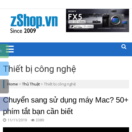
Trang chủ zShop
BLOGS CÁC
SẢN PHẨM
CÔNG
ãi
NGHỆ
Thiết bị công nghệ
ZSHOP.VN
Home
>
Thủ Thuật
>
Thiết bị công nghệ
Chuyển sang sử dụng máy Mac? 50+
phím tắt bạn cần biết
11/11/2019
3389