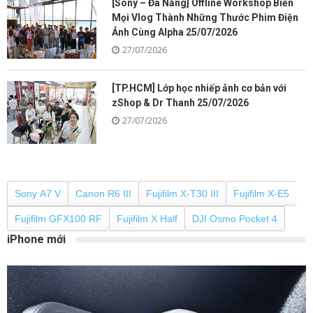
[Sony – Đà Nẵng] Offline Workshop Biến
Mọi Vlog Thành Những Thước Phim Điện
Ảnh Cùng Alpha 25/07/2026
27/07/2026
[TP.HCM] Lớp học nhiếp ảnh cơ bản với
zShop & Dr Thanh 25/07/2026
27/07/2026
Sony A7 V
Canon R6 III
Fujifilm X-T30 III
Fujifilm X-E5
Fujifilm GFX100 RF
Fujifilm X Half
DJI Osmo Pocket 4
iPhone mới