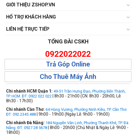
GIỚI THIỆU ZSHOP.VN
HỔ TRỢ KHÁCH HÀNG
LIÊN HỆ TRỰC TIẾP
TỔNG ĐÀI CSKH
0922022022
Trả Góp Online
Cho Thuê Máy Ảnh
Chi nhánh HCM Quận 1:
49-51 Trần Hưng Đạo, Phường Bến Thành,
| 8h30 - 21h00 (CN: 8h30 - 20h00, Lễ:
TP. HCM. ĐT: 0922 022 022
8h30 - 17h30)
Chi nhánh Cần Thơ:
64 Hùng Vương, Phường Ninh Kiều, TP. Cần Thơ.
| 9h00 - 19h00 (Ngày Lễ: 9h00 - 19h00)
ĐT: 092.2345.488
Chi nhánh Đà Nẵng:
184 Nguyễn Văn Linh, Phường Thanh Khê, TP. Đà
| 8h00 - 20h00 (Chủ Nhật & Ngày Lễ: 9h00 -
Nẵng. ĐT: 0927 28 5678
18h00)