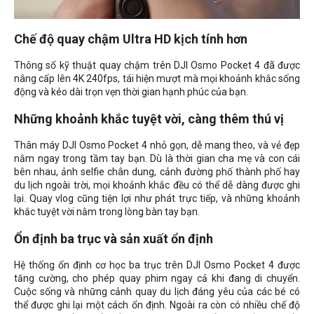
Chế độ quay chậm Ultra HD kịch tính hơn
Thông số kỹ thuật quay chậm trên DJI Osmo Pocket 4 đã được
nâng cấp lên 4K 240fps, tái hiện mượt mà mọi khoảnh khắc sống
động và kéo dài trọn vẹn thời gian hạnh phúc của bạn.
Những khoảnh khắc tuyệt vời, càng thêm thú vị
Thân máy DJI Osmo Pocket 4 nhỏ gọn, dễ mang theo, và vẻ đẹp
nằm ngay trong tầm tay bạn. Dù là thời gian cha mẹ và con cái
bên nhau, ảnh selfie chân dung, cảnh đường phố thành phố hay
du lịch ngoài trời, mọi khoảnh khắc đều có thể dễ dàng được ghi
lại. Quay vlog cũng tiện lợi như phát trực tiếp, và những khoảnh
khắc tuyệt vời nằm trong lòng bàn tay bạn.
Ổn định ba trục và sản xuất ổn định
Hệ thống ổn định cơ học ba trục trên DJI Osmo Pocket 4 được
tăng cường, cho phép quay phim ngay cả khi đang di chuyển.
Cuộc sống và những cảnh quay du lịch đáng yêu của các bé có
thể được ghi lại một cách ổn định. Ngoài ra còn có nhiều chế độ