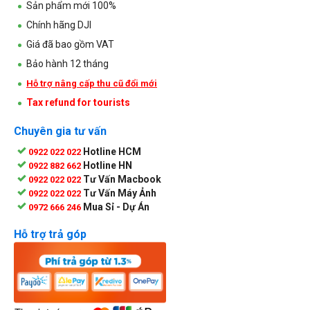
Sản phẩm mới 100%
Chính hãng DJI
Giá đã bao gồm VAT
Bảo hành 12 tháng
Hỗ trợ nâng cấp thu cũ đổi mới
Tax refund for tourists
Chuyên gia tư vấn
Hotline HCM
0922 022 022
Hotline HN
0922 882 662
Tư Vấn Macbook
0922 022 022
Tư Vấn Máy Ảnh
0922 022 022
Mua Sỉ - Dự Án
0972 666 246
Hỗ trợ trả góp