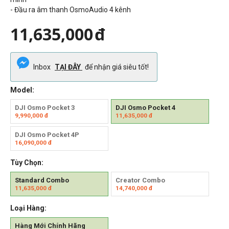
- Đầu ra âm thanh OsmoAudio 4 kênh
11,635,000
đ
Inbox
TẠI ĐÂY
để nhận giá siêu tốt!
Model:
DJI Osmo Pocket 3
DJI Osmo Pocket 4
9,990,000
đ
11,635,000
đ
DJI Osmo Pocket 4P
16,090,000
đ
Tùy Chọn:
Standard Combo
Creator Combo
11,635,000
đ
14,740,000
đ
Loại Hàng:
Hàng Mới Chính Hãng