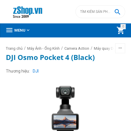

0



MENU
/
/
/
Trang chủ
Máy Ảnh - Ống Kính
Camera Action
Máy quay DJI Pocket -
DJI Osmo Pocket 4 (Black)
Thương hiệu
DJI