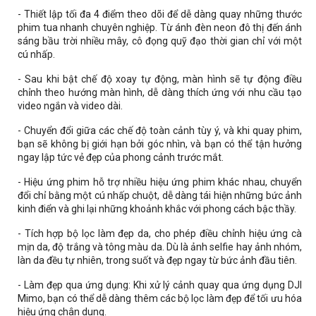
- Thiết lập tối đa 4 điểm theo dõi để dễ dàng quay những thước
phim tua nhanh chuyên nghiệp. Từ ánh đèn neon đô thị đến ánh
sáng bầu trời nhiều mây, cô đọng quỹ đạo thời gian chỉ với một
cú nhấp.
- Sau khi bật chế độ xoay tự động, màn hình sẽ tự động điều
chỉnh theo hướng màn hình, dễ dàng thích ứng với nhu cầu tạo
video ngắn và video dài.
- Chuyển đổi giữa các chế độ toàn cảnh tùy ý, và khi quay phim,
bạn sẽ không bị giới hạn bởi góc nhìn, và bạn có thể tận hưởng
ngay lập tức vẻ đẹp của phong cảnh trước mắt.
- Hiệu ứng phim hỗ trợ nhiều hiệu ứng phim khác nhau, chuyển
đổi chỉ bằng một cú nhấp chuột, dễ dàng tái hiện những bức ảnh
kinh điển và ghi lại những khoảnh khắc với phong cách bậc thầy.
- Tích hợp bộ lọc làm đẹp da, cho phép điều chỉnh hiệu ứng cà
mịn da, độ trắng và tông màu da. Dù là ảnh selfie hay ảnh nhóm,
làn da đều tự nhiên, trong suốt và đẹp ngay từ bức ảnh đầu tiên.
- Làm đẹp qua ứng dụng: Khi xử lý cảnh quay qua ứng dụng DJI
Mimo, bạn có thể dễ dàng thêm các bộ lọc làm đẹp để tối ưu hóa
hiệu ứng chân dung.