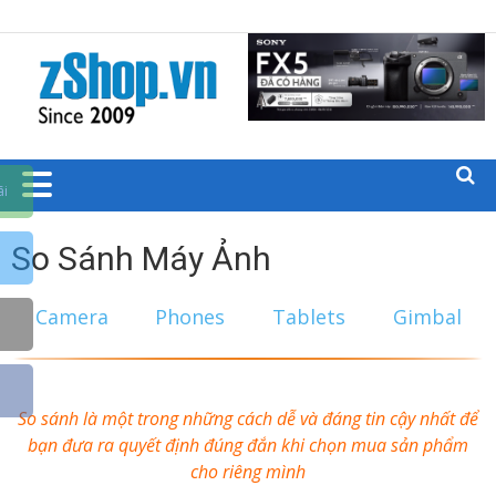
Trang chủ zShop
BLOGS CÁC
SẢN PHẨM
CÔNG
ãi
NGHỆ
So Sánh Máy Ảnh
ZSHOP.VN
Camera
Phones
Tablets
Gimbal
So sánh là một trong những cách dễ và đáng tin cậy nhất để
bạn đưa ra quyết định đúng đắn khi chọn mua sản phẩm
cho riêng mình