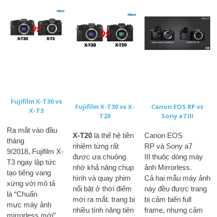
Fujifilm X-T30 vs
Fujifilm X-T30 vs X-
Canon EOS RP vs
X-T3
T20
Sony a7 III
Ra mắt vào đầu
X-T20
là thế hệ tiền
Canon EOS
tháng
nhiệm từng rất
RP và Sony a7
9/2018, Fujifilm X-
được ưa chuộng
III thuộc dòng máy
T3 ngay lập tức
nhờ khả năng chụp
ảnh Mirrorless.
tạo tiếng vang
hình và quay phim
Cả hai mẫu máy ảnh
xứng với mô tả
nổi bật ở thời điểm
này đều được trang
là “Chuẩn
mới ra mắt. trang bị
bị cảm biến full
mực máy ảnh
nhiều tính năng tiên
frame, nhưng cảm
mirrorless mới”