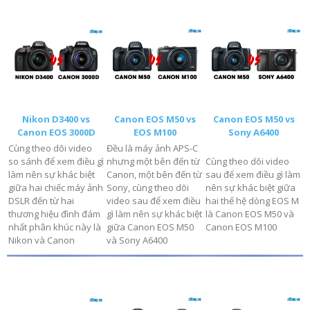
Nikon D3400 vs
Canon EOS M50 vs
Canon EOS M50 vs
Canon EOS 3000D
EOS M100
Sony A6400
Cùng theo dõi video
Đều là máy ảnh APS-C
so sánh để xem điều gì
nhưng một bên đến từ
Cùng theo dõi video
làm nên sự khác biệt
Canon, một bên đến từ
sau để xem điều gì làm
giữa hai chiếc máy ảnh
Sony, cùng theo dõi
nên sự khác biệt giữa
DSLR đến từ hai
video sau để xem điều
hai thế hệ dòng EOS M
thương hiệu đình đám
gì làm nên sự khác biệt
là Canon EOS M50 và
nhất phân khúc này là
giữa Canon EOS M50
Canon EOS M100
Nikon và Canon
và Sony A6400