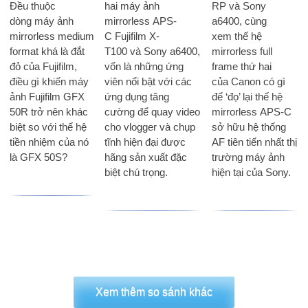
Đều thuộc
hai máy ảnh
RP và Sony
dòng máy ảnh
mirrorless APS-
a6400, cùng
mirrorless medium
C Fujifilm X-
xem thế hệ
format khá là đắt
T100 và Sony a6400,
mirrorless full
đỏ của Fujifilm,
vốn là những ứng
frame thứ hai
điều gì khiến máy
viên nổi bật với các
của Canon có gì
ảnh Fujifilm GFX
ứng dụng tăng
để ‘đọ’ lại thế hệ
50R trở nên khác
cường để quay video
mirrorless APS-C
biệt so với thế hệ
cho vlogger và chụp
sở hữu hệ thống
tiền nhiệm của nó
tĩnh hiện đại được
AF tiên tiến nhất thị
là GFX 50S?
hãng sản xuất đặc
trường máy ảnh
biệt chú trọng.
hiện tại của Sony.
Xem thêm so sánh khác