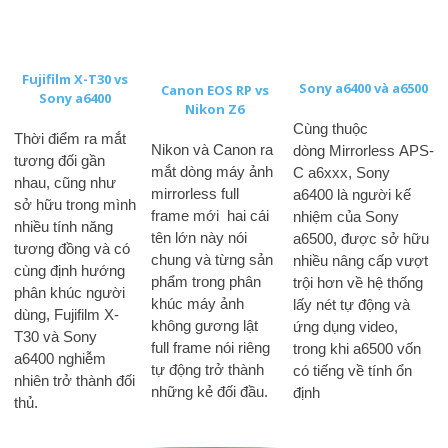
Fujifilm X-T30 vs
Sony a6400 và a6500
Canon EOS RP vs
Sony a6400
Nikon Z6
Cùng thuộc
Thời điểm ra mắt
Nikon và Canon ra
dòng Mirrorless APS-
tương đối gần
mắt dòng máy ảnh
C a6xxx, Sony
nhau, cũng như
mirrorless full
a6400 là người kế
sở hữu trong mình
frame mới hai cái
nhiệm của Sony
nhiều tính năng
tên lớn này nói
a6500, được sở hữu
tương đồng và có
chung và từng sản
nhiều nâng cấp vượt
cùng định hướng
phẩm trong phân
trội hơn về hệ thống
phân khúc người
khúc máy ảnh
lấy nét tự động và
dùng, Fujifilm X-
không gương lật
ứng dụng video,
T30 và Sony
full frame nói riêng
trong khi a6500 vốn
a6400 nghiễm
tự động trở thành
có tiếng về tính ổn
nhiên trở thành đối
những kẻ đối đầu.
định
thủ.