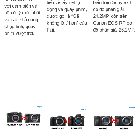
tiến về lấy nét tự
biến trên Sony a7 III
với cảm biến và
động và quay phim,
có độ phân giải
bộ xử lý mới nhất
được gọi là “Gã
24.2MP, còn trên
và các khả năng
khổng lồ tí hon” của
Canon EOS RP có
chụp tĩnh, quay
Fuji.
độ phân giải 26.2MP.
phim vượt trội.