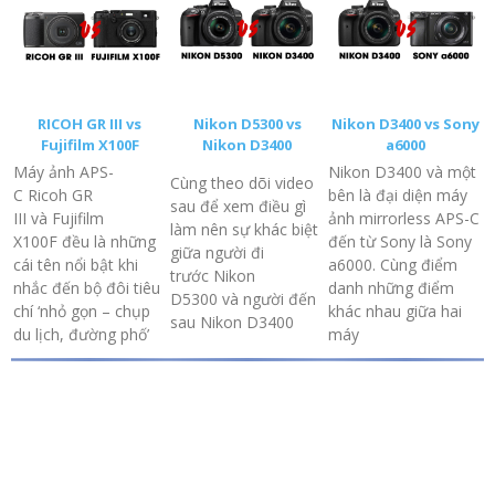
RICOH GR III vs
Nikon D5300 vs
Nikon D3400 vs Sony
Fujifilm X100F
Nikon D3400
a6000
Máy ảnh APS-
Nikon D3400 và một
Cùng theo dõi video
C Ricoh GR
bên là đại diện máy
sau để xem điều gì
III và Fujifilm
ảnh mirrorless APS-C
làm nên sự khác biệt
X100F đều là những
đến từ Sony là Sony
giữa người đi
cái tên nổi bật khi
a6000. Cùng điểm
trước Nikon
nhắc đến bộ đôi tiêu
danh những điểm
D5300 và người đến
chí ‘nhỏ gọn – chụp
khác nhau giữa hai
sau Nikon D3400
du lịch, đường phố’
máy