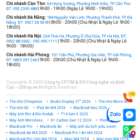
Chi nhánh Cần Thơ:
64 Hùng Vương, Phường Ninh Kiều, TP. Cần Thơ.
| 9h00 - 19h00 (Ngày Lễ: 9h00 - 19h00)
ĐT: 092.2345.488
Chi nhánh Đà Nẵng:
184 Nguyễn Văn Linh, Phường Thanh Khê, TP. Đà
| 8h00 - 20h00 (Chủ Nhật & Ngày Lễ: 9h00 -
Nẵng. ĐT: 0927 28 5678
18h00)
Chi nhánh Hà Nội:
264 Thái Hà, Phường Ô Chợ Dừa, TP. Hà Nội, ĐT:
| 9h00 - 20h00 (Chủ Nhật & Ngày Lễ:
0922 88 2662 - 092.995.1111
9h00 - 18h00)
Chi nhánh Hải Phòng:
101 Trần Phú, Phường Gia Viên, TP. Hải Phòng,
| 9h00 - 20h00 (Chủ Nhật & Ngày Lễ: 9h00 -
ĐT: 0835 091 246
18h00)
Copyrights
©
2009
Công ty CPTM & DV Công nghệ số Đỉnh
Cao - zShop.vn
All Rights Reserved
Thẻ nhớ CFexpress
Studio Display 27" 2026
Thẻ nhớ Micro SD
Thẻ nhớ SD
iPad Air M4 2026
MacBook Neo 2026
Máy ảnh film & film Kodak
T14 Gen 6 2025
Máy Ảnh Mirrorless
X1 Carbon Gen 12 2024
ThinkPad P
MacBook Pro
MacBook Air
Máy ảnh du lịch siêu zoom
MacBook Air M4 2025
MacBook Pro 14in M4 2024
MacBook Pro 16in M4 2024
iMac M4 2024
Mac mini M4 2024