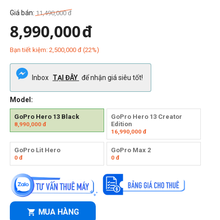
Giá bán:
11,490,000
đ
8,990,000
đ
Bạn tiết kiệm:
2,500,000
đ
(
22
%)
Inbox
TẠI ĐÂY
để nhận giá siêu tốt!
Model:
GoPro Hero 13 Black
GoPro Hero 13 Creator
Edition
8,990,000
đ
16,990,000
đ
GoPro Lit Hero
GoPro Max 2
0
đ
0
đ
MUA HÀNG