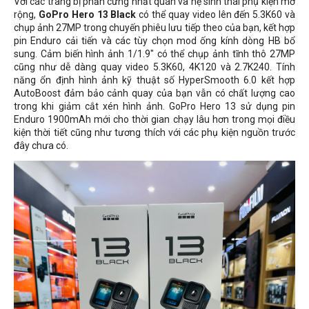
Với các trang bị phần cứng nhất quán và hệ sinh thái phụ kiện mở
rộng,
GoPro Hero 13 Black
có thể quay video lên đến 5.3K60 và
chụp ảnh 27MP trong chuyến phiêu lưu tiếp theo của bạn, kết hợp
pin Enduro cải tiến và các tùy chọn mod ống kính dòng HB bổ
sung. Cảm biến hình ảnh 1/1.9" có thể chụp ảnh tĩnh thô 27MP
cũng như dễ dàng quay video 5.3K60, 4K120 và 2.7K240. Tính
năng ổn định hình ảnh kỹ thuật số HyperSmooth 6.0 kết hợp
AutoBoost đảm bảo cảnh quay của bạn vẫn có chất lượng cao
trong khi giảm cắt xén hình ảnh. GoPro Hero 13 sử dụng pin
Enduro 1900mAh mới cho thời gian chạy lâu hơn trong mọi điều
kiện thời tiết cũng như tương thích với các phụ kiện nguồn trước
đây chưa có.