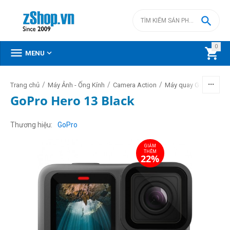

0



MENU
/
/
/
/
Trang chủ
Máy Ảnh - Ống Kính
Camera Action
Máy quay GoPro
Má
GoPro Hero 13 Black
GIẢM
THÊM
Thương hiệu
GoPro
22%