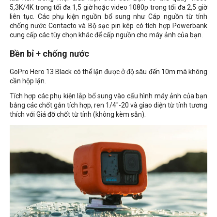
5,3K/4K trong tối đa 1,5 giờ hoặc video 1080p trong tối đa 2,5 giờ
liên tục. Các phụ kiện nguồn bổ sung như Cáp nguồn từ tính
chống nước Contacto và Bộ sạc pin kép có tích hợp Powerbank
cung cấp các tùy chọn khác để cấp nguồn cho máy ảnh của bạn.
Bền bỉ + chống nước
GoPro Hero 13 Black có thể lặn được ở độ sâu đến 10m mà không
cần hộp lặn.
Tích hợp các phụ kiện lắp bổ sung vào cấu hình máy ảnh của bạn
bằng các chốt gắn tích hợp, ren 1/4"-20 và giao diện từ tính tương
thích với Giá đỡ chốt từ tính (không kèm sẵn).