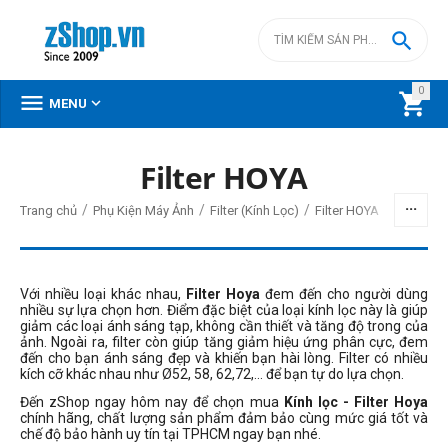

0



MENU
Filter HOYA
BỘ LỌC
/
/
/
Trang chủ
Phụ Kiện Máy Ảnh
Filter (Kính Lọc)
Filter HOYA
Giá
đ
–
đ
Với nhiều loại khác nhau,
Filter Hoya
đem đến cho người dùng
nhiều sự lựa chọn hơn. Điểm đặc biệt của loại kính lọc này là giúp
giảm các loại ánh sáng tạp, không cần thiết và tăng độ trong của
ảnh. Ngoài ra, filter còn giúp tăng giảm hiệu ứng phân cực, đem
399000
đ
3870000
đ
đến cho bạn ánh sáng đẹp và khiến bạn hài lòng. Filter có nhiều
kích cỡ khác nhau như Ø52, 58, 62,72,... để bạn tự do lựa chọn.
Kích thước filter
Đến zShop ngay hôm nay để chọn mua
Kính lọc - Filter Hoya
40.5mm
chính hãng, chất lượng sản phẩm đảm bảo cùng mức giá tốt và
chế độ bảo hành uy tín tại TPHCM ngay bạn nhé.
49mm