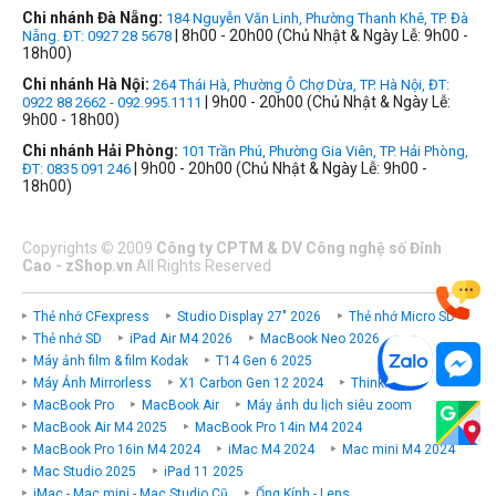
Chi nhánh Đà Nẵng:
184 Nguyễn Văn Linh, Phường Thanh Khê, TP. Đà
| 8h00 - 20h00 (Chủ Nhật & Ngày Lễ: 9h00 -
Nẵng. ĐT: 0927 28 5678
18h00)
Chi nhánh Hà Nội:
264 Thái Hà, Phường Ô Chợ Dừa, TP. Hà Nội, ĐT:
| 9h00 - 20h00 (Chủ Nhật & Ngày Lễ:
0922 88 2662 - 092.995.1111
9h00 - 18h00)
Chi nhánh Hải Phòng:
101 Trần Phú, Phường Gia Viên, TP. Hải Phòng,
| 9h00 - 20h00 (Chủ Nhật & Ngày Lễ: 9h00 -
ĐT: 0835 091 246
18h00)
Copyrights
©
2009
Công ty CPTM & DV Công nghệ số Đỉnh
Cao - zShop.vn
All Rights Reserved
Thẻ nhớ CFexpress
Studio Display 27" 2026
Thẻ nhớ Micro SD
Thẻ nhớ SD
iPad Air M4 2026
MacBook Neo 2026
Máy ảnh film & film Kodak
T14 Gen 6 2025
Máy Ảnh Mirrorless
X1 Carbon Gen 12 2024
ThinkPad P
MacBook Pro
MacBook Air
Máy ảnh du lịch siêu zoom
MacBook Air M4 2025
MacBook Pro 14in M4 2024
MacBook Pro 16in M4 2024
iMac M4 2024
Mac mini M4 2024
Mac Studio 2025
iPad 11 2025
iMac - Mac mini - Mac Studio Cũ
Ống Kính - Lens