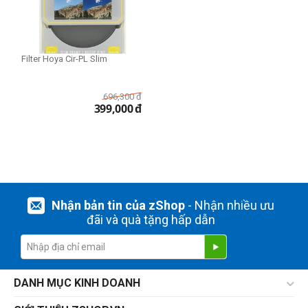
Filter Hoya Cir-PL Slim
696,300
đ
399,000
đ
Nhận bản tin của zShop
- Nhận nhiều ưu
đãi và quà tặng hấp dẫn
DANH MỤC KINH DOANH