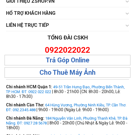
GIỚI THIỆU ZSHOP.VN
HỔ TRỢ KHÁCH HÀNG
LIÊN HỆ TRỰC TIẾP
TỔNG ĐÀI CSKH
0922022022
Trả Góp Online
Cho Thuê Máy Ảnh
Chi nhánh HCM Quận 1:
49-51 Trần Hưng Đạo, Phường Bến Thành,
| 8h30 - 21h00 (CN: 8h30 - 20h00, Lễ:
TP. HCM. ĐT: 0922 022 022
8h30 - 17h30)
Chi nhánh Cần Thơ:
64 Hùng Vương, Phường Ninh Kiều, TP. Cần Thơ.
| 9h00 - 19h00 (Ngày Lễ: 9h00 - 19h00)
ĐT: 092.2345.488
Chi nhánh Đà Nẵng:
184 Nguyễn Văn Linh, Phường Thanh Khê, TP. Đà
| 8h00 - 20h00 (Chủ Nhật & Ngày Lễ: 9h00 -
Nẵng. ĐT: 0927 28 5678
18h00)