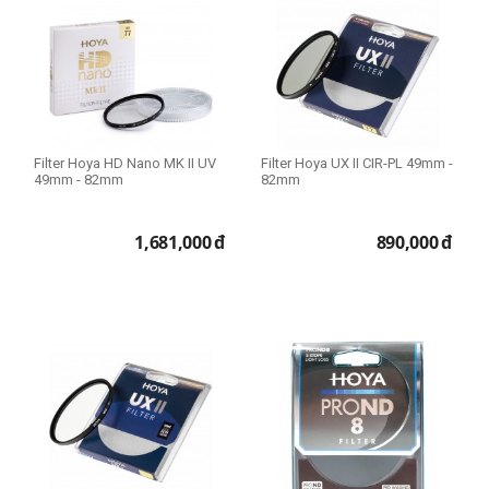
Filter Hoya HD Nano MK II UV
Filter Hoya UX II CIR-PL 49mm -
49mm - 82mm
82mm
1,681,000
đ
890,000
đ