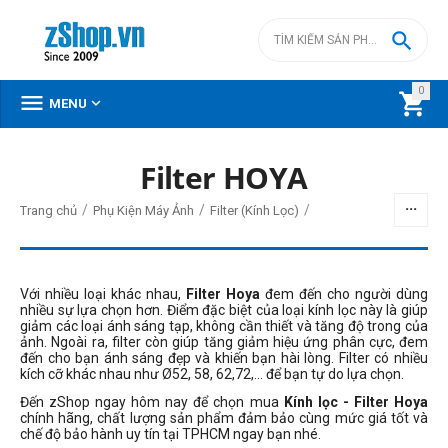

0



MENU
Filter HOYA
BỘ LỌC
/
/
/
Trang chủ
Phụ Kiện Máy Ảnh
Filter (Kính Lọc)
Giá
đ
–
đ
Với nhiều loại khác nhau,
Filter Hoya
đem đến cho người dùng
nhiều sự lựa chọn hơn. Điểm đặc biệt của loại kính lọc này là giúp
giảm các loại ánh sáng tạp, không cần thiết và tăng độ trong của
ảnh. Ngoài ra, filter còn giúp tăng giảm hiệu ứng phân cực, đem
399000
đ
3870000
đ
đến cho bạn ánh sáng đẹp và khiến bạn hài lòng. Filter có nhiều
kích cỡ khác nhau như Ø52, 58, 62,72,... để bạn tự do lựa chọn.
Kích thước filter
Đến zShop ngay hôm nay để chọn mua
Kính lọc - Filter Hoya
40.5mm
chính hãng, chất lượng sản phẩm đảm bảo cùng mức giá tốt và
chế độ bảo hành uy tín tại TPHCM ngay bạn nhé.
49mm