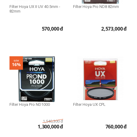
Filter Hoya UX II UV 40.5mm -
Filter Hoya Pro ND8 82mm
82mm
570,000
đ
2,573,000
đ
GIẢM
16%
Filter Hoya Pro ND1000
Filter Hoya UX CPL
1,540,300
đ
1,300,000
đ
760,000
đ