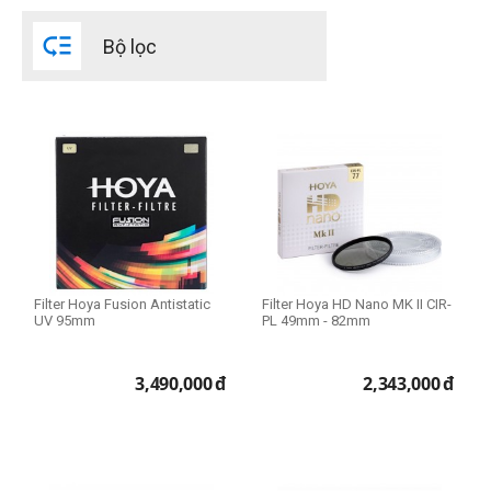
55mm

Bộ lọc
82mm
Loại Filter
CPL
CPL Slim
HMC-UV
UV
UX CPL
UX UV
Filter Hoya Fusion Antistatic
Filter Hoya HD Nano MK II CIR-
UV 95mm
PL 49mm - 82mm
3,490,000
đ
2,343,000
đ