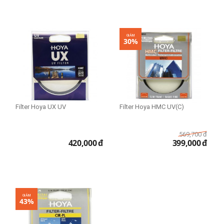
GIẢM
30%
Filter Hoya UX UV
Filter Hoya HMC UV(C)
569,700
đ
420,000
đ
399,000
đ
GIẢM
43%