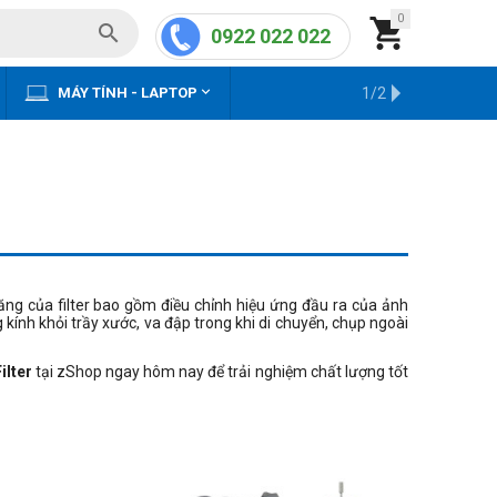
0


0922 022 022


MÁY TÍNH - LAPTOP
KHO HÀNG CŨ
1/2
năng của filter bao gồm điều chỉnh hiệu ứng đầu ra của ảnh
kính khỏi trầy xước, va đập trong khi di chuyển, chụp ngoài
Filter
tại zShop ngay hôm nay để trải nghiệm chất lượng tốt