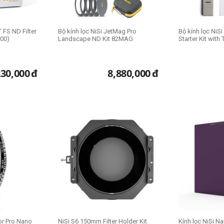
 FS ND Filter
Bộ kính lọc NiSi JetMag Pro
Bộ kính lọc NiS
00)
Landscape ND Kit 82MAG
Starter Kit with
230,000
đ
8,880,000
đ
lor Pro Nano
NiSi S6 150mm Filter Holder Kit
Kính lọc NiSi N