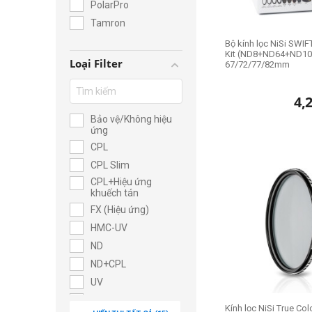
PolarPro
Tamron
Bộ kính lọc NiSi SWIFT
Kit (ND8+ND64+ND10
Loại Filter
67/72/77/82mm
4,
Bảo vệ/Không hiệu
ứng
CPL
CPL Slim
CPL+Hiệu ứng
khuếch tán
FX (Hiệu ứng)
HMC-UV
ND
ND+CPL
UV
UV-Haze
Kính lọc NiSi True Co