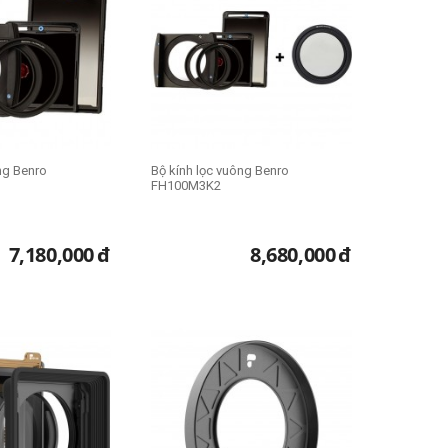
ng Benro
Bộ kính lọc vuông Benro
FH100M3K2
7,180,000
đ
8,680,000
đ