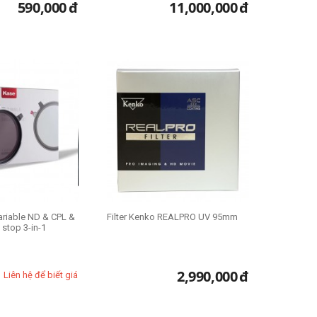
590,000
đ
11,000,000
đ
ariable ND & CPL &
Filter Kenko REALPRO UV 95mm
 stop 3-in-1
2,990,000
đ
Liên hệ để biết giá