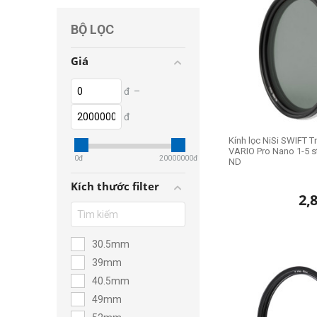
BỘ LỌC
Giá
đ
–
đ
Kính lọc NiSi SWIFT T
VARIO Pro Nano 1-5 s
0
đ
20000000
đ
ND
Kích thước filter
2,
30.5mm
39mm
40.5mm
49mm