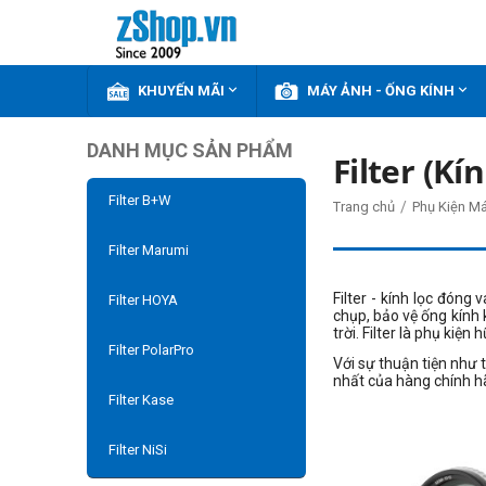


KHUYẾN MÃI
MÁY ẢNH - ỐNG KÍNH
DANH MỤC SẢN PHẨM
Filter (Kí
Filter B+W
/
Trang chủ
Phụ Kiện M
Filter Marumi
Filter - kính lọc đóng
Filter HOYA
chụp, bảo vệ ống kính 
trời. Filter là phụ kiện
Filter PolarPro
Với sự thuận tiện như
nhất của hàng chính hã
Filter Kase
Filter NiSi