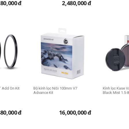
180,000
đ
2,480,000
đ
T Add On Kit
Bộ kính lọc NiSi 100mm V7
Kính lọc Kase V
Advance Kit
Black Mist 1.5-8
480,000
đ
16,000,000
đ