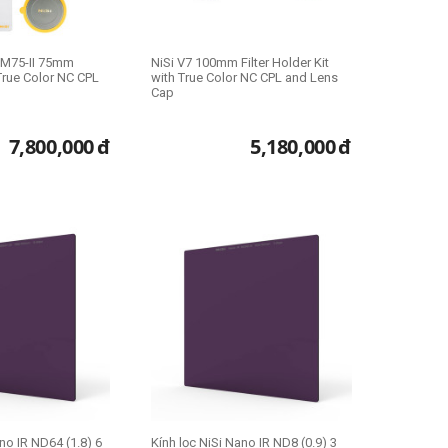
i M75-II 75mm
NiSi V7 100mm Filter Holder Kit
 True Color NC CPL
with True Color NC CPL and Lens
Cap
7,800,000
đ
5,180,000
đ
ano IR ND64 (1.8) 6
Kính lọc NiSi Nano IR ND8 (0.9) 3