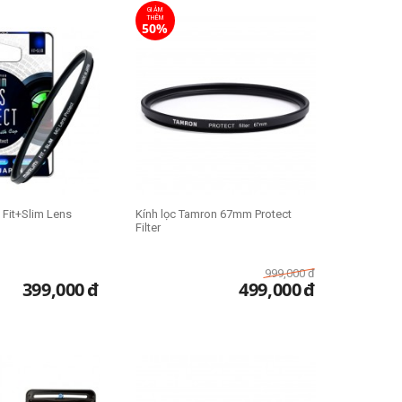
GIẢM
THÊM
50%
 Fit+Slim Lens
Kính lọc Tamron 67mm Protect
Filter
999,000
đ
399,000
đ
499,000
đ