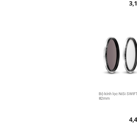
3,
Bộ kính lọc NiSi SWIF
82mm
4,