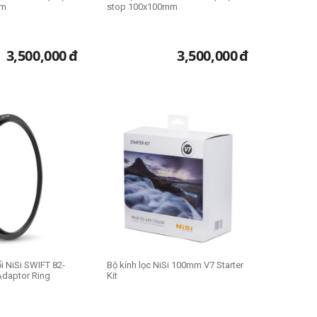
mm
stop 100x100mm
3,500,000
đ
3,500,000
đ
i NiSi SWIFT 82-
Bộ kính lọc NiSi 100mm V7 Starter
daptor Ring
Kit