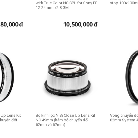
with True Color NC CPL for Sony FE
stop 100x100
12-24mm f/2.8 GM
680,000
đ
10,500,000
đ
 Up Lens Kit
Bộ kính lọc NiSi Close Up Lens Kit
Vòng chuyển đổ
huyển đổi
NC 49mm (kèm bộ chuyển đổi
82mm System A
62mm và 67mm)