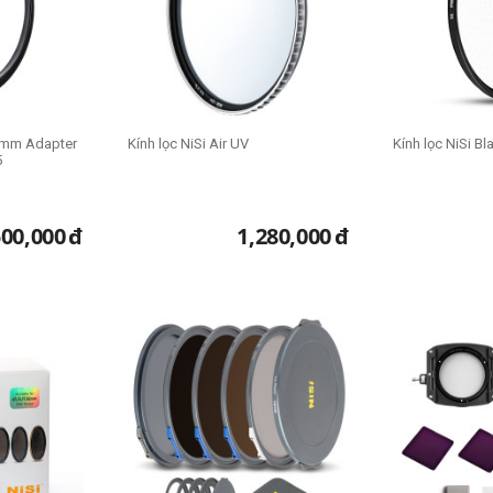
95mm Adapter
Kính lọc NiSi Air UV
Kính lọc NiSi Bl
5
500,000
đ
1,280,000
đ