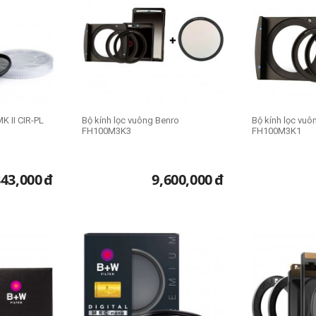
K II CIR-PL
Bộ kính lọc vuông Benro
Bộ kính lọc vuô
FH100M3K3
FH100M3K1
343,000
đ
9,600,000
đ