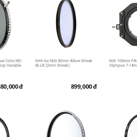
rue Color ND-
Kính lọc NiSi 82mm Allure Streak
NiSi 100mm Filt
top Variable
BLUE (2mm Streak)
Olympus 7-14m
880,000
đ
899,000
đ