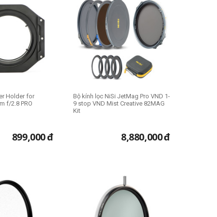
er Holder for
Bộ kính lọc NiSi JetMag Pro VND 1-
m f/2.8 PRO
9 stop VND Mist Creative 82MAG
Kit
899,000
đ
8,880,000
đ