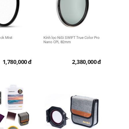
ack Mist
Kính lọc NiSi SWIFT True Color Pro
Nano CPL 82mm
1,780,000
đ
2,380,000
đ