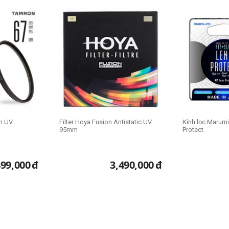
m UV
Filter Hoya Fusion Antistatic UV
Kính lọc Marumi
95mm
Protect
499,000
đ
3,490,000
đ