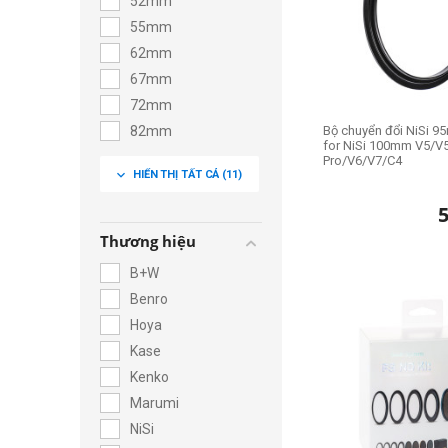
52mm
55mm
62mm
67mm
72mm
82mm
Bộ chuyển đổi NiSi 
for NiSi 100mm V5/V
95mm
Pro/V6/V7/C4
expand_more
HIỂN THỊ TẤT CẢ
(11)
Thương hiệu
B+W
Benro
Hoya
Kase
Kenko
Marumi
NiSi