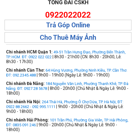
TỔNG ĐÀI CSKH
0922022022
Trả Góp Online
Cho Thuê Máy Ảnh
Chi nhánh HCM Quận 1:
49-51 Trần Hưng Đạo, Phường Bến Thành,
| 8h30 - 21h00 (CN: 8h30 - 20h00, Lễ:
TP. HCM. ĐT: 0922 022 022
8h30 - 17h30)
Chi nhánh Cần Thơ:
64 Hùng Vương, Phường Ninh Kiều, TP. Cần Thơ.
| 9h00 - 19h00 (Ngày Lễ: 9h00 - 19h00)
ĐT: 092.2345.488
Chi nhánh Đà Nẵng:
184 Nguyễn Văn Linh, Phường Thanh Khê, TP. Đà
| 8h00 - 20h00 (Chủ Nhật & Ngày Lễ: 9h00 -
Nẵng. ĐT: 0927 28 5678
18h00)
Chi nhánh Hà Nội:
264 Thái Hà, Phường Ô Chợ Dừa, TP. Hà Nội, ĐT:
| 9h00 - 20h00 (Chủ Nhật & Ngày Lễ:
0922 88 2662 - 092.995.1111
9h00 - 18h00)
Chi nhánh Hải Phòng:
101 Trần Phú, Phường Gia Viên, TP. Hải Phòng,
| 9h00 - 20h00 (Chủ Nhật & Ngày Lễ: 9h00 -
ĐT: 0835 091 246
18h00)