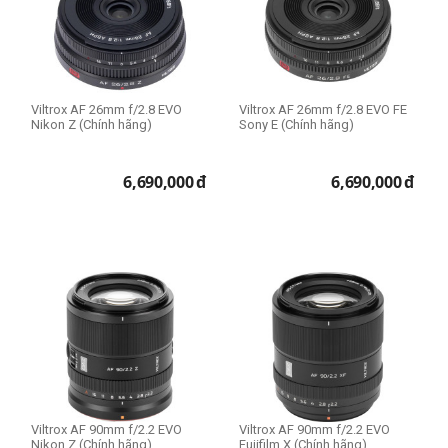
Sony E
Sony FE
Thể loại lens
Viltrox AF 26mm f/2.8 EVO
Viltrox AF 26mm f/2.8 EVO FE
Nikon Z (Chính hãng)
Sony E (Chính hãng)
Standard Lens
Telephoto Lens
6,690,000
đ
6,690,000
đ
Wide Lens
Prime Lens (Fixed Lens)
Filter Size
Size 52mm
Size 55mm
Size 58mm
Size 67mm
Size 72mm
Viltrox AF 90mm f/2.2 EVO
Viltrox AF 90mm f/2.2 EVO
Size 77mm
Nikon Z (Chính hãng)
Fujifilm X (Chính hãng)