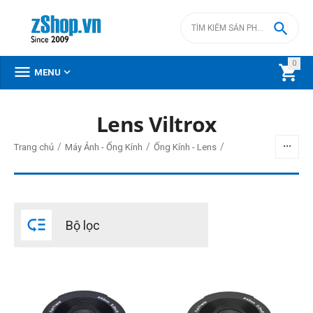

0



MENU
Lens Viltrox
BỘ LỌC
/
/
/
Trang chủ
Máy Ảnh - Ống Kính
Ống Kính - Lens
Giá
đ
–
đ

Bộ lọc
2290000
đ
23900000
đ
Loại ngàm lens
Fujifilm X
Nikon Z