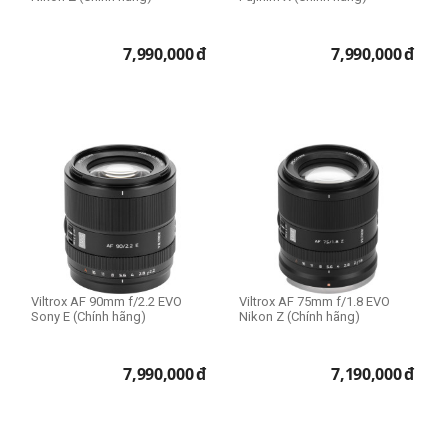
Size 82mm
7,990,000
đ
7,990,000
đ
Lens dùng cho
Fujifilm
Nikon
Sony
Lens Fullframe - Crop
APS-C
Full Frame
Viltrox AF 90mm f/2.2 EVO
Viltrox AF 75mm f/1.8 EVO
Sony E (Chính hãng)
Nikon Z (Chính hãng)
7,990,000
đ
7,190,000
đ