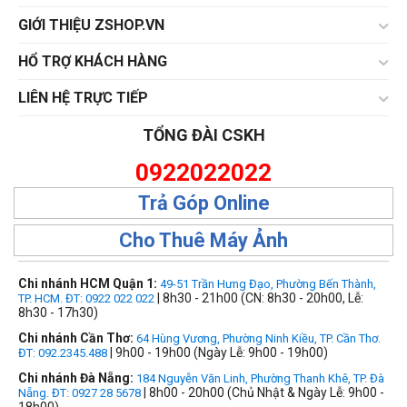
GIỚI THIỆU ZSHOP.VN
HỔ TRỢ KHÁCH HÀNG
LIÊN HỆ TRỰC TIẾP
TỔNG ĐÀI CSKH
0922022022
Trả Góp Online
Cho Thuê Máy Ảnh
Chi nhánh HCM Quận 1:
49-51 Trần Hưng Đạo, Phường Bến Thành,
| 8h30 - 21h00 (CN: 8h30 - 20h00, Lễ:
TP. HCM. ĐT: 0922 022 022
8h30 - 17h30)
Chi nhánh Cần Thơ:
64 Hùng Vương, Phường Ninh Kiều, TP. Cần Thơ.
| 9h00 - 19h00 (Ngày Lễ: 9h00 - 19h00)
ĐT: 092.2345.488
Chi nhánh Đà Nẵng:
184 Nguyễn Văn Linh, Phường Thanh Khê, TP. Đà
| 8h00 - 20h00 (Chủ Nhật & Ngày Lễ: 9h00 -
Nẵng. ĐT: 0927 28 5678