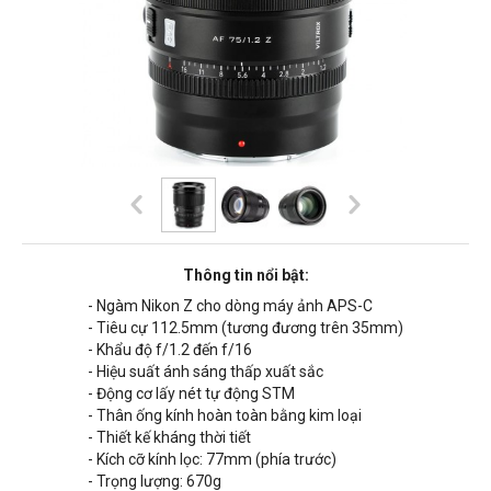
Thông tin nổi bật:
- Ngàm Nikon Z cho dòng máy ảnh APS-C
- Tiêu cự
112.5mm
(tương đương trên 35mm)
- Khẩu độ f/
1.2
đến f/16
- Hiệu suất ánh sáng thấp xuất sắc
-
Động cơ lấy nét tự động STM
- Thân ống kính hoàn toàn bằng kim loại
- Thiết kế kháng thời tiết
- Kích cỡ kính lọc: 77mm (phía trước)
- Trọng lượng: 67
0g