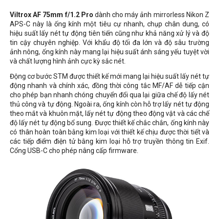
Viltrox AF 75mm f/1.2 Pro
dành cho máy ảnh mirrorless Nikon Z
APS-C này là ống kính một tiêu cự nhanh, chụp chân dung, có
hiệu suất lấy nét tự động tiên tiến cũng như khả năng xử lý và độ
tin cậy chuyên nghiệp. Với khẩu độ tối đa lớn và độ sâu trường
ảnh nông, ống kính này mang lại hiệu suất ánh sáng yếu tuyệt vời
và chất lượng hình ảnh cực kỳ sắc nét.
Động cơ bước STM được thiết kế mới mang lại hiệu suất lấy nét tự
động nhanh và chính xác, đồng thời công tắc MF/AF dễ tiếp cận
cho phép bạn nhanh chóng chuyển đổi qua lại giữa chế độ lấy nét
thủ công và tự động. Ngoài ra, ống kính còn hỗ trợ lấy nét tự động
theo mắt và khuôn mặt, lấy nét tự động theo động vật và các chế
độ lấy nét tự động bổ sung. Được thiết kế chắc chắn, ống kính này
có thân hoàn toàn bằng kim loại với thiết kế chịu được thời tiết và
các tiếp điểm điện tử bằng kim loại hỗ trợ truyền thông tin Exif.
Cổng USB-C cho phép nâng cấp firmware.