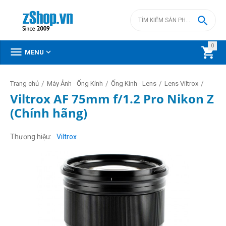

0



MENU
/
/
/
/
Trang chủ
Máy Ảnh - Ống Kính
Ống Kính - Lens
Lens Viltrox
Viltrox AF 75mm f/1.2 Pro Nikon Z
(Chính hãng)
Thương hiệu
Viltrox