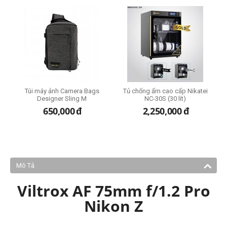
ze
Túi máy ảnh Camera Bags
Tủ chống ẩm cao cấp Nikatei
Designer Sling M
NC-30S (30 lít)
650,000
đ
2,250,000
đ
Mô Tả
Viltrox AF 75mm f/1.2 Pro
Nikon Z