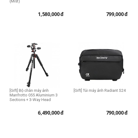
(Mist)
1,580,000
đ
799,000
đ
[Gift] Bộ chân máy ảnh
[Gift] Túi máy ảnh Radiant S24
Manfrotto 055 Aluminium 3
Sections + 3-Way Head
6,490,000
đ
790,000
đ