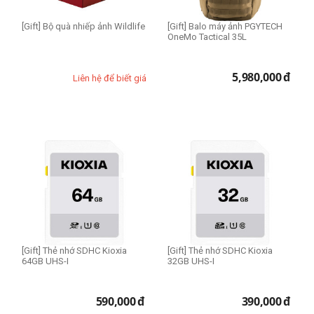
[Gift] Bộ quà nhiếp ảnh Wildlife
[Gift] Balo máy ảnh PGYTECH
OneMo Tactical 35L
5,980,000
đ
Liên hệ để biết giá
[Gift] Thẻ nhớ SDHC Kioxia
[Gift] Thẻ nhớ SDHC Kioxia
64GB UHS-I
32GB UHS-I
590,000
đ
390,000
đ