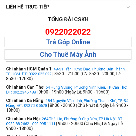
LIÊN HỆ TRỰC TIẾP
TỔNG ĐÀI CSKH
0922022022
Trả Góp Online
Cho Thuê Máy Ảnh
Chi nhánh HCM Quận 1:
49-51 Trần Hưng Đạo, Phường Bến Thành,
| 8h30 - 21h00 (CN: 8h30 - 20h00, Lễ:
TP. HCM. ĐT: 0922 022 022
8h30 - 17h30)
Chi nhánh Cần Thơ:
64 Hùng Vương, Phường Ninh Kiều, TP. Cần Thơ.
| 9h00 - 19h00 (Ngày Lễ: 9h00 - 19h00)
ĐT: 092.2345.488
Chi nhánh Đà Nẵng:
184 Nguyễn Văn Linh, Phường Thanh Khê, TP. Đà
| 8h00 - 20h00 (Chủ Nhật & Ngày Lễ: 9h00 -
Nẵng. ĐT: 0927 28 5678
18h00)
Chi nhánh Hà Nội:
264 Thái Hà, Phường Ô Chợ Dừa, TP. Hà Nội, ĐT:
| 9h00 - 20h00 (Chủ Nhật & Ngày Lễ:
0922 88 2662 - 092.995.1111
9h00 - 18h00)