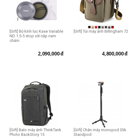
[Gift] Bộ kính lọc Kase Variable
[Gift] Túi máy ảnh Billingham 72
ND 1.5-5 stop với nắp nam
châm
2,090,000
đ
4,800,000
đ
[Gift] Balo máy ảnh ThinkTank
[Gift] Chân máy monopod Slik
Photo BackStory 15
Standpod