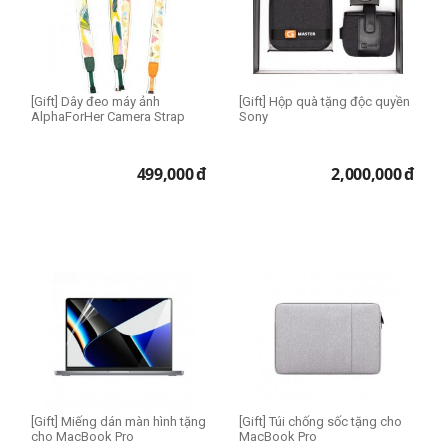
[Gift] Dây đeo máy ảnh
[Gift] Hộp quà tặng độc quyền
AlphaForHer Camera Strap
Sony
499,000
đ
2,000,000
đ
[Gift] Miếng dán màn hình tặng
[Gift] Túi chống sốc tặng cho
cho MacBook Pro
MacBook Pro