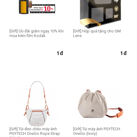
[Gift] Ưu đãi giảm ngay 10% khi
[Gift] Hộp quà tặng cho GM
mua kèm film Kodak
Lens
1
đ
1
đ
[Gift] Túi đeo chéo máy ảnh
[Gift] Túi máy ảnh PGYTECH
PGYTECH OneGo Rope Strap
OneGo (Ivory)