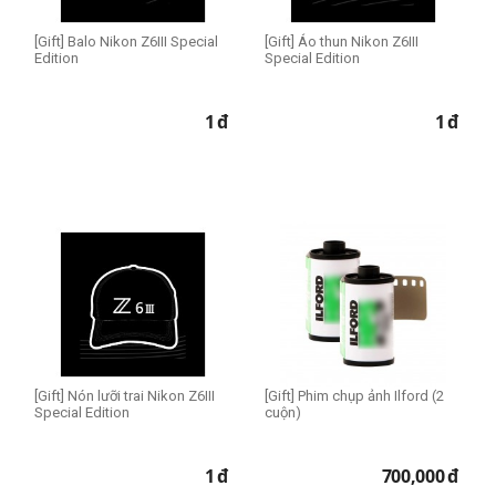
[Gift] Balo Nikon Z6III Special
[Gift] Áo thun Nikon Z6III
Edition
Special Edition
1
đ
1
đ
[Gift] Nón lưỡi trai Nikon Z6III
[Gift] Phim chụp ảnh Ilford (2
Special Edition
cuộn)
1
đ
700,000
đ