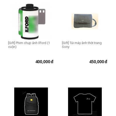
[Gift] Phim chụp ảnh Ilford (1
[Gift] Túi máy ảnh thời trang
cuộn)
Sony
400,000
đ
450,000
đ