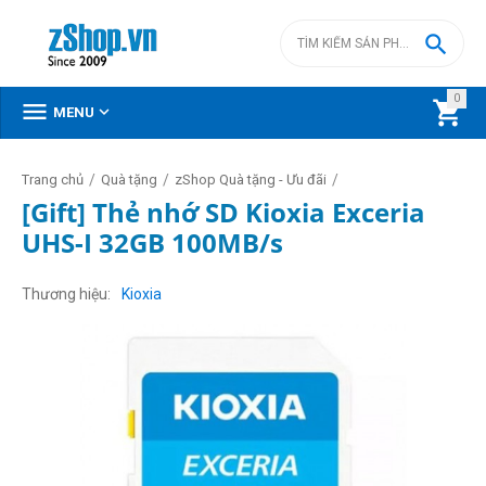

0



MENU
/
/
/
Trang chủ
Quà tặng
zShop Quà tặng - Ưu đãi
[Gift] Thẻ nhớ SD Kioxia Exceria
UHS-I 32GB 100MB/s
Thương hiệu
Kioxia