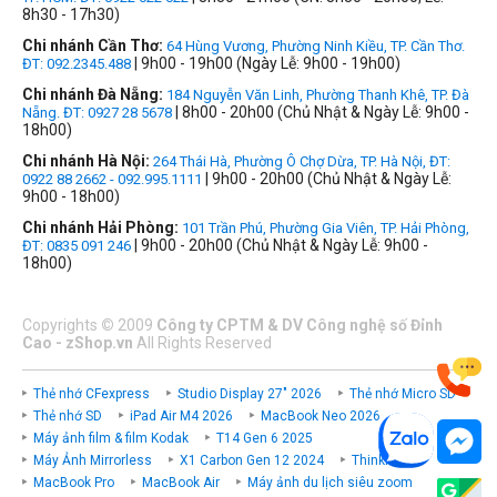
8h30 - 17h30)
Chi nhánh Cần Thơ:
64 Hùng Vương, Phường Ninh Kiều, TP. Cần Thơ.
| 9h00 - 19h00 (Ngày Lễ: 9h00 - 19h00)
ĐT: 092.2345.488
Chi nhánh Đà Nẵng:
184 Nguyễn Văn Linh, Phường Thanh Khê, TP. Đà
| 8h00 - 20h00 (Chủ Nhật & Ngày Lễ: 9h00 -
Nẵng. ĐT: 0927 28 5678
18h00)
Chi nhánh Hà Nội:
264 Thái Hà, Phường Ô Chợ Dừa, TP. Hà Nội, ĐT:
| 9h00 - 20h00 (Chủ Nhật & Ngày Lễ:
0922 88 2662 - 092.995.1111
9h00 - 18h00)
Chi nhánh Hải Phòng:
101 Trần Phú, Phường Gia Viên, TP. Hải Phòng,
| 9h00 - 20h00 (Chủ Nhật & Ngày Lễ: 9h00 -
ĐT: 0835 091 246
18h00)
Copyrights
©
2009
Công ty CPTM & DV Công nghệ số Đỉnh
Cao - zShop.vn
All Rights Reserved
Thẻ nhớ CFexpress
Studio Display 27" 2026
Thẻ nhớ Micro SD
Thẻ nhớ SD
iPad Air M4 2026
MacBook Neo 2026
Máy ảnh film & film Kodak
T14 Gen 6 2025
Máy Ảnh Mirrorless
X1 Carbon Gen 12 2024
ThinkPad P
MacBook Pro
MacBook Air
Máy ảnh du lịch siêu zoom