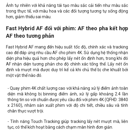
Ảnh tự nhiên với khả năng tái tạo màu sắc cải tiến như màu sắc
trong thực tế, với màu hoa và các đối tượng tương tự sống động
hơn, giảm thiểu sai màu.
Fast Hybrid AF đối với phim: AF theo pha kết hợp
AF theo tương phản
Fast Hybrid AF mang đến hiệu suất tốc độ, chính xác và tracking
cao để đáp ứng nhu cầu AF cho phim 4K. Sử dụng hệ thống nhận
diện pha hiệu quả hơn cho phép lấy nét ổn định hơn, trong khi đó
AF nhận diện tương phản cho độ chính xác tổng thể. Lấy nét ổn
định và mượt mà được duy trì kể cả khi chủ thể bị che khuất bởi
một vật thể nào đó.
- Quay phim 4K chất lượng cao với khả năng xử lý điểm ảnh toàn
diện mà không bị binning điểm ảnh, xử lý gấp khoảng 2.4 lần
thông tin so với chuẩn được yêu cầu đối với phim 4K (QFHD: 3840
x 2160), nhằm sản xuất phim với độ chi tiết, chiều sâu và tính
chân thực vượt trội.
- Tính năng Touch Tracking giúp tracking lấy nét mượt mà, liên
tục, có thể kích hoạt bằng cách chạm màn hình đơn giản.