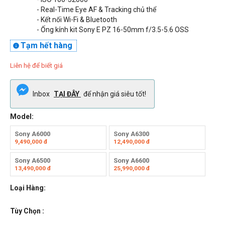
- Real-Time Eye AF & Tracking chủ thể
- Kết nối Wi-Fi & Bluetooth
- Ống kính kit Sony E PZ 16-50mm f/3.5-5.6 OSS
Tạm hết hàng

Liên hệ để biết giá
Inbox
TẠI ĐÂY
để nhận giá siêu tốt!
Model:
Sony A6000
Sony A6300
9,490,000
đ
12,490,000
đ
Sony A6500
Sony A6600
13,490,000
đ
25,990,000
đ
Loại Hàng:
Tùy Chọn :