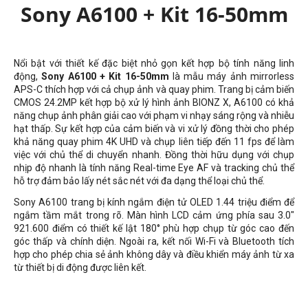
Sony A6100 + Kit 16-50mm
Nổi bật với thiết kế đặc biệt nhỏ gọn kết hợp bộ tính năng linh
động,
Sony A6100 + Kit 16-50mm
là mẫu máy ảnh mirrorless
APS-C thích hợp với cả chụp ảnh và quay phim. Trang bị cảm biến
CMOS 24.2MP kết hợp bộ xử lý hình ảnh BIONZ X, A6100 có khả
năng chụp ảnh phân giải cao với phạm vi nhạy sáng rộng và nhiễu
hạt thấp. Sự kết hợp của cảm biến và vi xử lý đồng thời cho phép
khả năng quay phim 4K UHD và chụp liên tiếp đến 11 fps để làm
việc với chủ thể di chuyển nhanh. Đồng thời hữu dụng với chụp
nhịp độ nhanh là tính năng Real-time Eye AF và tracking chủ thể
hỗ trợ đảm bảo lấy nét sắc nét với đa dạng thể loại chủ thể.
Sony A6100 trang bị kính ngắm điện tử OLED 1.44 triệu điểm để
ngắm tầm mắt trong rõ. Màn hình LCD cảm ứng phía sau 3.0"
921.600 điểm có thiết kế lật 180° phù hợp chụp từ góc cao đến
góc thấp và chính diện. Ngoài ra, kết nối Wi-Fi và Bluetooth tích
hợp cho phép chia sẻ ảnh không dây và điều khiển máy ảnh từ xa
từ thiết bị di động được liên kết.