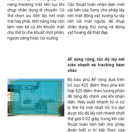
năng tracking mắt liên tục khi
Các thuật toán nhận diện mắt
chụp chân dung di chuyển. Có
cải tiến của Sony cho phép lấy
thể chọn ưu tiên lấy nét mắt
nét mắt động vật tương tự lấy
trái hay phải, tính năng này còn
nét với mắt người, để chụp
làm việc kể cả khi khuôn mặt
chân dung thú cưng và động
chủ thể bị che khuất một phần,
vật hoang dã thật đẹp.
ngược sáng hoặc cúi xuống.
AF vùng rộng, tốc độ lấy nét
siêu nhanh và tracking bám
chắc
Độ bao phủ AF rộng dựa trên
bố cục 425 điểm theo pha két
hợp 425 điểm theo tương phản
để tăng độ chính xác khi nhận
diện. Hiệu suất nhanh từ vi xử
lý thế hệ mới nhất hỗ trợ đạt
được tốc độ lấy nét nhanh nhất
thế giới 0.02 giây, trong khi các
thuật toán tiên tiến cho phép
đoán biết vị trí tiếp theo của