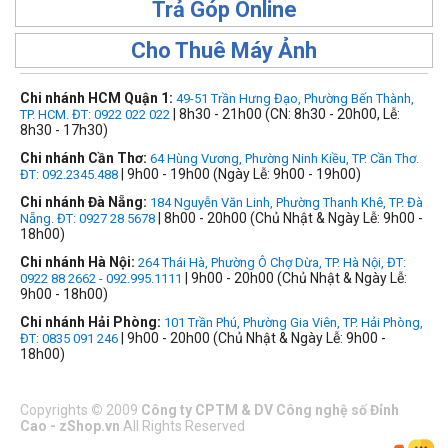
Trả Góp Online
Cho Thuê Máy Ảnh
Chi nhánh HCM Quận 1:
49-51 Trần Hưng Đạo, Phường Bến Thành,
| 8h30 - 21h00 (CN: 8h30 - 20h00, Lễ:
TP. HCM. ĐT: 0922 022 022
8h30 - 17h30)
Chi nhánh Cần Thơ:
64 Hùng Vương, Phường Ninh Kiều, TP. Cần Thơ.
| 9h00 - 19h00 (Ngày Lễ: 9h00 - 19h00)
ĐT: 092.2345.488
Chi nhánh Đà Nẵng:
184 Nguyễn Văn Linh, Phường Thanh Khê, TP. Đà
| 8h00 - 20h00 (Chủ Nhật & Ngày Lễ: 9h00 -
Nẵng. ĐT: 0927 28 5678
18h00)
Chi nhánh Hà Nội:
264 Thái Hà, Phường Ô Chợ Dừa, TP. Hà Nội, ĐT:
| 9h00 - 20h00 (Chủ Nhật & Ngày Lễ:
0922 88 2662 - 092.995.1111
9h00 - 18h00)
Chi nhánh Hải Phòng:
101 Trần Phú, Phường Gia Viên, TP. Hải Phòng,
| 9h00 - 20h00 (Chủ Nhật & Ngày Lễ: 9h00 -
ĐT: 0835 091 246
18h00)
Copyrights
©
2009
Công ty CPTM & DV Công nghệ số Đỉnh
Cao - zShop.vn
All Rights Reserved