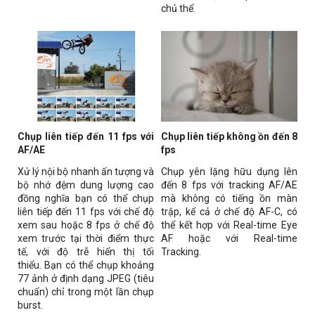
chủ thể.
Chụp liên tiếp đến 11 fps với
Chụp liên tiếp không ồn đến 8
AF/AE
fps
Xử lý nội bộ nhanh ấn tượng và
Chụp yên lặng hữu dụng lên
bộ nhớ đệm dung lượng cao
đến 8 fps với tracking AF/AE
đồng nghĩa bạn có thể chụp
mà không có tiếng ồn màn
liên tiếp đến 11 fps với chế độ
trập, kể cả ở chế độ AF-C, có
xem sau hoặc 8 fps ở chế độ
thể kết hợp với Real-time Eye
xem trước tại thời điểm thực
AF hoặc với Real-time
tế, với độ trễ hiển thị tối
Tracking.
thiểu. Bạn có thể chụp khoảng
77 ảnh ở định dạng JPEG (tiêu
chuẩn) chỉ trong một lần chụp
burst.