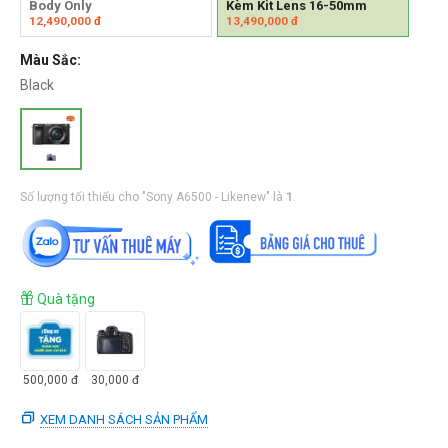
Body Only
Kèm Kit Lens 16-50mm
12,490,000
đ
13,490,000
đ
Màu Sắc:
Black
Số lượng tối thiểu cho "Sony A6500 - Likenew" là
1
.
Quà tặng
500,000
đ
30,000
đ
XEM DANH SÁCH SẢN PHẨM