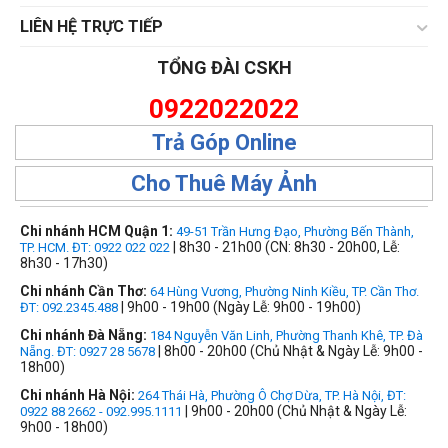
LIÊN HỆ TRỰC TIẾP
TỔNG ĐÀI CSKH
0922022022
Trả Góp Online
Cho Thuê Máy Ảnh
Chi nhánh HCM Quận 1:
49-51 Trần Hưng Đạo, Phường Bến Thành,
| 8h30 - 21h00 (CN: 8h30 - 20h00, Lễ:
TP. HCM. ĐT: 0922 022 022
8h30 - 17h30)
Chi nhánh Cần Thơ:
64 Hùng Vương, Phường Ninh Kiều, TP. Cần Thơ.
| 9h00 - 19h00 (Ngày Lễ: 9h00 - 19h00)
ĐT: 092.2345.488
Chi nhánh Đà Nẵng:
184 Nguyễn Văn Linh, Phường Thanh Khê, TP. Đà
| 8h00 - 20h00 (Chủ Nhật & Ngày Lễ: 9h00 -
Nẵng. ĐT: 0927 28 5678
18h00)
Chi nhánh Hà Nội:
264 Thái Hà, Phường Ô Chợ Dừa, TP. Hà Nội, ĐT:
| 9h00 - 20h00 (Chủ Nhật & Ngày Lễ:
0922 88 2662 - 092.995.1111
9h00 - 18h00)