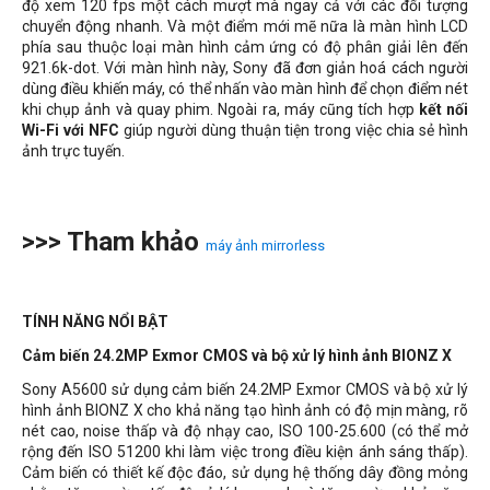
độ xem 120 fps một cách mượt mà ngay cả với các đối tượng
chuyển động nhanh. Và một điểm mới mẽ nữa là màn hình LCD
phía sau thuộc loại màn hình cảm ứng có độ phân giải lên đến
921.6k-dot. Với màn hình này, Sony đã đơn giản hoá cách người
dùng điều khiến máy, có thể nhấn vào màn hình để chọn điểm nét
khi chụp ảnh và quay phim. Ngoài ra, máy cũng tích hợp
kết nối
Wi-Fi với NFC
giúp người dùng thuận tiện trong việc chia sẻ hình
ảnh trực tuyến.
>>> Tham khảo
máy ảnh mirrorless
TÍNH NĂNG NỔI BẬT
Cảm biến 24.2MP Exmor CMOS và bộ xử lý hình ảnh BIONZ X
Sony A5600 sử dụng cảm biến 24.2MP Exmor CMOS và bộ xử lý
hình ảnh BIONZ X cho khả năng tạo hình ảnh có độ mịn màng, rõ
nét cao, noise thấp và độ nhạy cao, ISO 100-25.600 (có thể mở
rộng đến ISO 51200 khi làm việc trong điều kiện ánh sáng thấp).
Cảm biến có thiết kế độc đáo, sử dụng hệ thống dây đồng mỏng