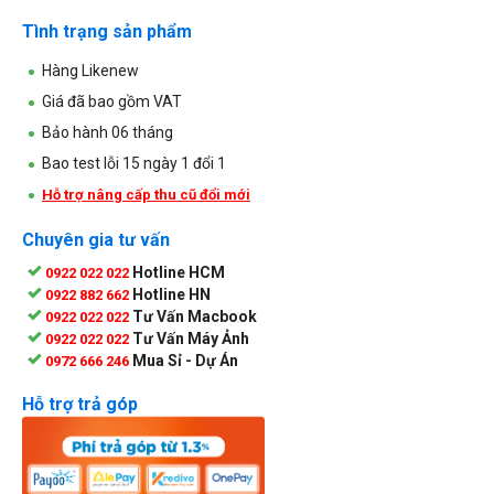
Tình trạng sản phẩm
Hàng Likenew
Giá đã bao gồm VAT
Bảo hành 06 tháng
Bao test lỗi 15 ngày 1 đổi 1
Hỗ trợ nâng cấp thu cũ đổi mới
Chuyên gia tư vấn
Hotline HCM
0922 022 022
Hotline HN
0922 882 662
Tư Vấn Macbook
0922 022 022
Tư Vấn Máy Ảnh
0922 022 022
Mua Sỉ - Dự Án
0972 666 246
Hỗ trợ trả góp