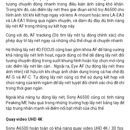
tượng chuyển động nhanh trong điều kiện ánh sáng khó khăn.
Trong khi đó, các điểm lấy nét theo giai đoạn sẽ hỗ trợ A6500 cho
hình ảnh tốt khi kết hợp ngay với lens A-mount hoặc lens LA-EA3
và LA-EA1 thông qua ngàm chuyển, và đảm đủ đầy đủ tính năng
lấy nét AF trong những sự kết hợp này.
Cùng với đó, AF tracking (Dò tìm lấy nét tự động chính xác) cho
phép duy trì lấy nét ngay cả những chủ thể chụp di chuyển nhanh.
Hệ thống lấy nét 4D FOCUS cũng bao gồm khóa AF để tăng cường
khả năng lấy nét linh hoạt, người dùng có thể dễ dàng lấy nét đối
tượng chuyển động trong suốt khung hình hoặc tùy chọn mở rộng
các điểm lấy nét lân cận... Ngoài ra, Eye AF (tự động lấy nét theo
ánh nhìn) rất hữu ích khi chụp ảnh chân dung trong cả hai chế độ
AF-S và AF-C. Tự động lấy nét cũng có thể sử dụng kết hợp với
chức năng của kính ngắm để lấy nét tuyệt đối chính xác chủ đề chỉ
trong thời gian ngắn
Ngoài khả năng tự động lấy nét, Sony A6500 cũng có tính năng
Peaking MF, hiệu quả trong những trường hợp lấy nét bằng tay để
tập trung nhấn mạnh về điểm nổi bật nhất của chủ thể.
Quay video UHD 4K
Sony A6500 hoàn toàn có khả năng quay video UHD 4K / 30 fps.