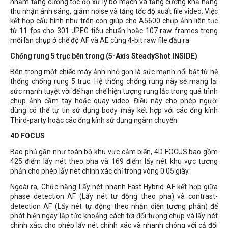
nhằm tăng cường tốc độ xử lý bo mạch và tăng cường khả năng
thu nhận ánh sáng, giảm noise và tăng tốc độ xuất file video. Việc
kết hợp cấu hình như trên còn giúp cho A5600 chụp ảnh liên tục
từ 11 fps cho 301 JPEG tiêu chuẩn hoặc 107 raw frames trong
mỗi lần chụp ở chế độ AF và AE cùng 4-bit raw file đầu ra.
Chống rung 5 trục bên trong (5-Axis SteadyShot INSIDE)
Bên trong một chiếc máy ảnh nhỏ gọn là sức mạnh nổi bật từ hệ
thống chống rung 5 trục. Hệ thống chống rung này sẽ mang lại
sức mạnh tuyệt vời để hạn chế hiện tượng rung lắc trong quá trình
chụp ảnh cầm tay hoặc quay video. Điều này cho phép người
dùng có thể tự tin sử dụng body máy kết hợp với các ống kính
Third-party hoặc các ống kính sử dụng ngàm chuyển.
4D FOCUS
Bao phủ gần như toàn bộ khu vực cảm biến, 4D FOCUS bao gồm
425 điểm lấy nét theo pha và 169 điểm lấy nét khu vực tương
phản cho phép lấy nét chính xác chỉ trong vòng 0.05 giây.
Ngoài ra, Chức năng Lấy nét nhanh Fast Hybrid AF kết hợp giữa
phase detection AF (Lấy nét tự động theo pha) và contrast-
detection AF (Lấy nét tự động theo nhận diện tương phản) để
phát hiện ngay lập tức khoảng cách tới đối tượng chụp và lấy nét
chính xác, cho phép lấy nét chính xác và nhanh chóng với cả đối