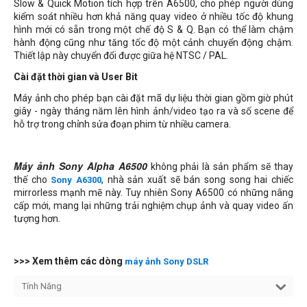
Slow & Quick Motion tích hợp trên A6500, cho phép người dùng
kiểm soát nhiều hơn khả năng quay video ở nhiều tốc độ khung
hình mới có sẵn trong một chế độ S & Q. Bạn có thể làm chậm
hành động cũng như tăng tốc độ một cảnh chuyển động chậm.
Thiết lập này chuyển đổi được giữa hệ NTSC / PAL.
Cài đặt thời gian và User Bit
Máy ảnh cho phép bạn cài đặt mã dự liệu thời gian gồm giờ phút
giây - ngày tháng năm lên hình ảnh/video tạo ra và số scene để
hỗ trợ trong chỉnh sửa đoạn phim từ nhiều camera.
Máy ảnh Sony Alpha A6500
không phải là sản phẩm sẽ thay
thế cho
, nhà sản xuất sẽ bán song song hai chiếc
Sony A6300
mirrorless mạnh mẽ này. Tuy nhiên Sony A6500 có những nâng
cấp mới, mang lại những trải nghiệm chụp ảnh và quay video ấn
tượng hơn.
>>> Xem thêm các dòng
máy ảnh Sony DSLR
Tính Năng