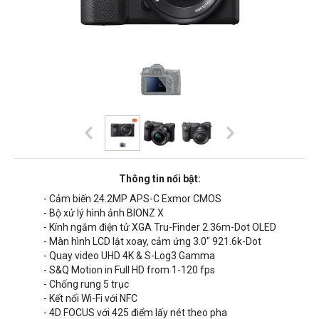
Thông tin nổi bật:
- Cảm biến 24.2MP APS-C Exmor CMOS
- Bộ xử lý hình ảnh BIONZ X
- Kính ngắm điện tử XGA Tru-Finder 2.36m-Dot OLED
- Màn hình LCD lật xoay, cảm ứng 3.0" 921.6k-Dot
- Quay video UHD 4K & S-Log3 Gamma
- S&Q Motion in Full HD from 1-120 fps
- Chống rung 5 trục
- Kết nối Wi-Fi với NFC
- 4D FOCUS với 425 điểm lấy nét theo pha