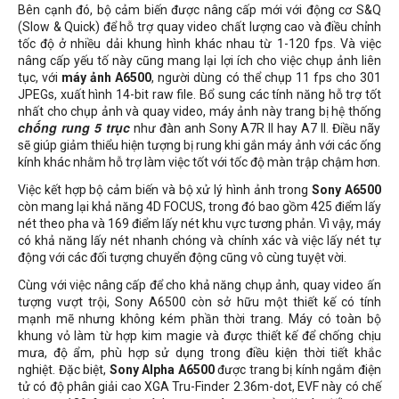
Bên cạnh đó, bộ cảm biến được nâng cấp mới với động cơ S&Q
(Slow & Quick) để hỗ trợ quay video chất lượng cao và điều chỉnh
tốc độ ở nhiều dải khung hình khác nhau từ 1-120 fps. Và việc
nâng cấp yếu tố này cũng mang lại lợi ích cho việc chụp ảnh liên
tục, với
máy ảnh A6500
, người dùng có thể chụp 11 fps cho 301
JPEGs, xuất hình 14-bit raw file. Bổ sung các tính năng hỗ trợ tốt
nhất cho chụp ảnh và quay video, máy ảnh này trang bị hệ thống
chống rung 5 trục
như đàn anh Sony A7R II hay A7 II. Điều nãy
sẽ giúp giảm thiểu hiện tượng bị rung khi gắn máy ảnh với các ống
kính khác nhằm hỗ trợ làm việc tốt với tốc độ màn trập chậm hơn.
Việc kết hợp bộ cảm biến và bộ xử lý hình ảnh trong
Sony A6500
còn mang lại khả năng 4D FOCUS, trong đó bao gồm 425 điểm lấy
nét theo pha và 169 điểm lấy nét khu vực tương phản. Vì vậy, máy
có khả năng lấy nét nhanh chóng và chính xác và việc lấy nét tự
động với các đối tượng chuyển động cũng vô cùng tuyệt vời.
Cùng với việc nâng cấp để cho khả năng chụp ảnh, quay video ấn
tượng vượt trội, Sony A6500 còn sở hữu một thiết kế có tính
mạnh mẽ nhưng không kém phần thời trang. Máy có toàn bộ
khung vỏ làm từ hợp kim magie và được thiết kế để chống chịu
mưa, độ ẩm, phù hợp sử dụng trong điều kiện thời tiết khắc
nghiệt. Đặc biệt,
Sony Alpha A6500
được trang bị kính ngắm điện
tử có độ phân giải cao XGA Tru-Finder 2.36m-dot, EVF này có chế