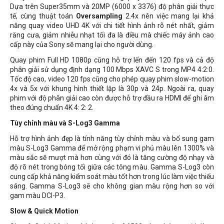
Dựa trên Super35mm và 20MP (6000 x 3376) độ phân giải thực
tế, cùng thuật toán
Oversampling
2.4x nên việc mang lại khả
năng quay video UHD 4K với chi tiết hình ảnh rõ nét nhất, giảm
răng cưa, giảm nhiễu nhạt tối đa là điều mà chiếc máy ảnh cao
cấp này của Sony sẽ mang lại cho người dùng.
Quay phim Full HD 1080p cũng hỗ trợ lến đến 120 fps và cả độ
phân giải sử dụng định dạng 100 Mbps XAVC S trong MP4 4:2:0.
Tốc độ cao, video 120 fps cũng cho phép quay phim slow-motion
4x và 5x với khung hình thiết lập là 30p và 24p. Ngoài ra, quay
phim với độ phân giải cao còn được hỗ trợ đầu ra HDMI để ghi âm
theo đúng chuẩn 4K 4: 2: 2.
Tùy chỉnh màu và S-Log3 Gamma
Hỗ trợ hình ảnh đẹp là tính năng tùy chỉnh màu và bổ sung gam
màu S-Log3 Gamma để mở rộng phạm vi phủ màu lên 1300% và
màu sắc sẽ mượt mà hơn cùng với đó là tăng cường độ nhạy và
độ rõ nét trong bóng tối giữa các tông màu. Gamma S-Log3 còn
cung cấp khả năng kiểm soát màu tốt hơn trong lúc làm việc thiếu
sáng. Gamma S-Log3 sẽ cho không gian màu rộng hơn so với
gam màu DCI-P3.
Slow & Quick Motion