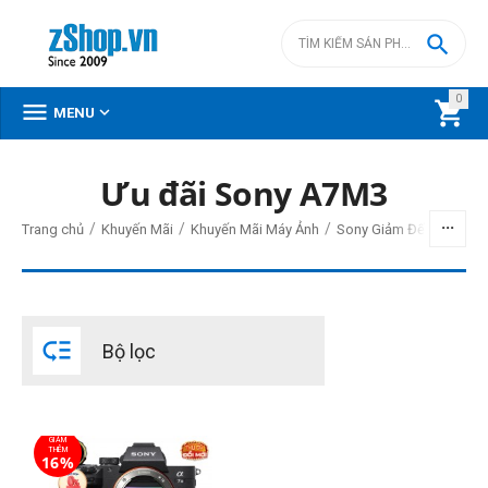

0



MENU
Ưu đãi Sony A7M3
BỘ LỌC
/
/
/
Trang chủ
Khuyến Mãi
Khuyến Mãi Máy Ảnh
Sony Giảm Đến 20,000,
Giá
đ
–
đ

Bộ lọc
40490000
đ
81990000
đ
Cấp độ chuyên nghiệp
GIẢM
Bán chuyên
THÊM
16%