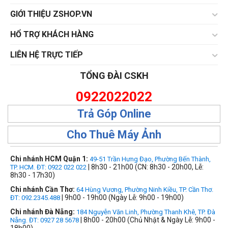
GIỚI THIỆU ZSHOP.VN
HỔ TRỢ KHÁCH HÀNG
LIÊN HỆ TRỰC TIẾP
TỔNG ĐÀI CSKH
0922022022
Trả Góp Online
Cho Thuê Máy Ảnh
Chi nhánh HCM Quận 1:
49-51 Trần Hưng Đạo, Phường Bến Thành,
| 8h30 - 21h00 (CN: 8h30 - 20h00, Lễ:
TP. HCM. ĐT: 0922 022 022
8h30 - 17h30)
Chi nhánh Cần Thơ:
64 Hùng Vương, Phường Ninh Kiều, TP. Cần Thơ.
| 9h00 - 19h00 (Ngày Lễ: 9h00 - 19h00)
ĐT: 092.2345.488
Chi nhánh Đà Nẵng:
184 Nguyễn Văn Linh, Phường Thanh Khê, TP. Đà
| 8h00 - 20h00 (Chủ Nhật & Ngày Lễ: 9h00 -
Nẵng. ĐT: 0927 28 5678