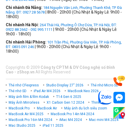
Chi nhánh Đà Nẵng:
184 Nguyễn Văn Linh, Phường Thanh Khê, TP. Đà
| 8h00 - 20h00 (Chủ Nhật & Ngày Lễ: 9h00 -
Nẵng. ĐT: 0927 28 5678
18h00)
Chi nhánh Hà Nội:
264 Thái Hà, Phường Ô Chợ Dừa, TP. Hà Nội, ĐT:
| 9h00 - 20h00 (Chủ Nhật & Ngày Lễ:
0922 88 2662 - 092.995.1111
9h00 - 18h00)
Chi nhánh Hải Phòng:
101 Trần Phú, Phường Gia Viên, TP. Hải Phòng,
| 9h00 - 20h00 (Chủ Nhật & Ngày Lễ: 9h00 -
ĐT: 0835 091 246
18h00)
Copyrights
©
2009
Công ty CPTM & DV Công nghệ số Đỉnh
Cao - zShop.vn
All Rights Reserved
Thẻ nhớ CFexpress
Studio Display 27" 2026
Thẻ nhớ Micro SD
Thẻ nhớ SD
iPad Air M4 2026
MacBook Neo 2026
Máy ảnh film & film Kodak
T14 Gen 6 2025
Máy Ảnh Mirrorless
X1 Carbon Gen 12 2024
ThinkPad P
MacBook Pro
MacBook Air
Máy ảnh du lịch siêu zoom
MacBook Air M4 2025
MacBook Pro 14in M4 2024
MacBook Pro 16in M4 2024
iMac M4 2024
Mac mini M4 2024
Mac Studio 2025
iPad 11 2025