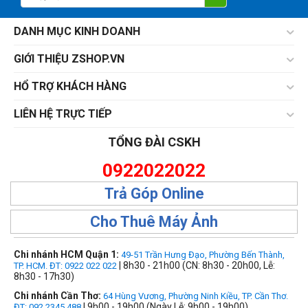
DANH MỤC KINH DOANH
GIỚI THIỆU ZSHOP.VN
HỔ TRỢ KHÁCH HÀNG
LIÊN HỆ TRỰC TIẾP
TỔNG ĐÀI CSKH
0922022022
Trả Góp Online
Cho Thuê Máy Ảnh
Chi nhánh HCM Quận 1:
49-51 Trần Hưng Đạo, Phường Bến Thành,
| 8h30 - 21h00 (CN: 8h30 - 20h00, Lễ:
TP. HCM. ĐT: 0922 022 022
8h30 - 17h30)
Chi nhánh Cần Thơ:
64 Hùng Vương, Phường Ninh Kiều, TP. Cần Thơ.
| 9h00 - 19h00 (Ngày Lễ: 9h00 - 19h00)
ĐT: 092.2345.488