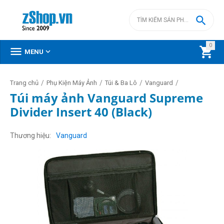

0



MENU
/
/
/
/
Trang chủ
Phụ Kiện Máy Ảnh
Túi & Ba Lô
Vanguard
Túi máy ảnh Vanguard Supreme
Divider Insert 40 (Black)
Thương hiệu
Vanguard