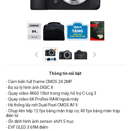
Thông tin nổi bật:
- Cảm biến full frame
CMOS 24.2MP
- Bộ xử lý hình ảnh
DIGIC X
- Quay video 4K60 10bit trong máy, hỗ trợ C-Log 3
- Quay video 6K ProRes RAW ngoài máy
- Hệ thống lấy nét Dual Pixel CMOS AF II
- Chụp liên tiếp 12 fps bằng màn trập cơ, 40 fps bằng màn trập
điện tử
- Ổn định hình ảnh sensor-shift 5 trục
- EVF OLED 3.69M điểm