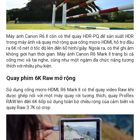
Máy ảnh Canon R6 II còn có thể quay HDR-PQ để sản xuất HDR
trong máy ảnh và quay mở rộng qua cổng micro-HDMI, hỗ trợ đầu
ra 6K rõ nét ở tốc độ lên đến 60 hình/giây. Ngoài ra, có thể ghi âm
không giới hạn thời gian. Máy ảnh Canon R6 Mark II trang bị cả
cổng mic và tai nghe, cũng như một ngàm đa chức năng tương
thích với nhiều phụ kiện.
Quay phim 6K Raw mở rộng
Sử dụng cổng micro-HDMI, R6 Mark II có thể quay video Raw khi
được ghép nối với một máy quay rời tương thích, quay ProRes
RAW lên đến 6K 60p sử dụng toàn bộ chiều rộng của cảm biến và
quay Raw 3.7K có crop.