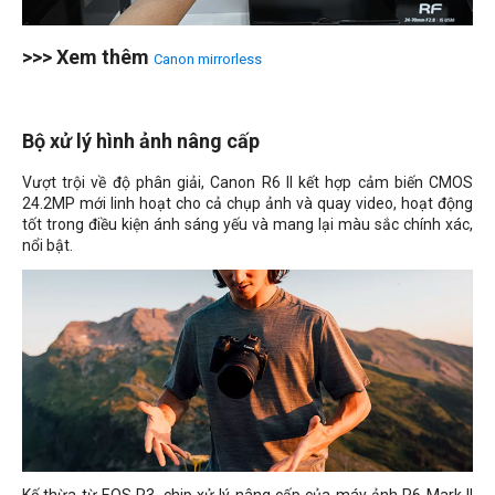
>>> Xem thêm
Canon mirrorless
Bộ xử lý hình ảnh nâng cấp
Vượt trội về độ phân giải, Canon R6 II kết hợp cảm biến CMOS
24.2MP mới linh hoạt cho cả chụp ảnh và quay video, hoạt động
tốt trong điều kiện ánh sáng yếu và mang lại màu sắc chính xác,
nổi bật.
Kế thừa từ EOS R3, chip xử lý nâng cấp của máy ảnh R6 Mark II