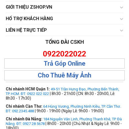
GIỚI THIỆU ZSHOP.VN
HỔ TRỢ KHÁCH HÀNG
LIÊN HỆ TRỰC TIẾP
TỔNG ĐÀI CSKH
0922022022
Trả Góp Online
Cho Thuê Máy Ảnh
Chi nhánh HCM Quận 1:
49-51 Trần Hưng Đạo, Phường Bến Thành,
| 8h30 - 21h00 (CN: 8h30 - 20h00, Lễ:
TP. HCM. ĐT: 0922 022 022
8h30 - 17h30)
Chi nhánh Cần Thơ:
64 Hùng Vương, Phường Ninh Kiều, TP. Cần Thơ.
| 9h00 - 19h00 (Ngày Lễ: 9h00 - 19h00)
ĐT: 092.2345.488
Chi nhánh Đà Nẵng:
184 Nguyễn Văn Linh, Phường Thanh Khê, TP. Đà
| 8h00 - 20h00 (Chủ Nhật & Ngày Lễ: 9h00 -
Nẵng. ĐT: 0927 28 5678
18h00)