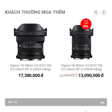
KHÁCH THƯỜNG MUA THÊM


GIẢM
THÊM
8%
)
Sigma 10-18mm f/2.8 DC DN
Sigma 18-50mm f/2.8 DC DN
(C) Canon RF-S (Chính hãng)
(C) Canon RF-S (Chính hãng)
17,380,000
đ
13,090,000
đ
14,190,000
đ
2
Mô Tả