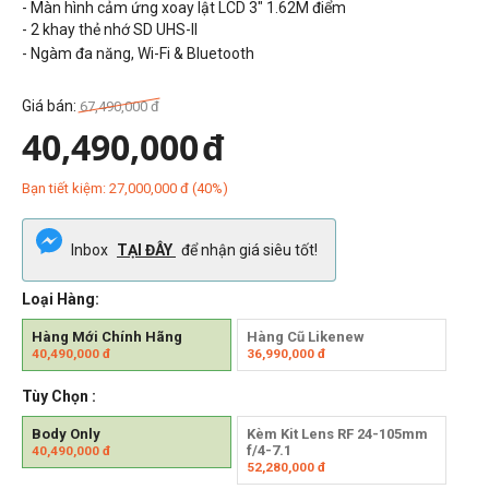
- Màn hình cảm ứng xoay lật LCD 3" 1.62M điểm
- 2 khay thẻ nhớ SD UHS-II
- Ngàm đa năng, Wi-Fi & Bluetooth
Giá bán:
67,490,000
đ
40,490,000
đ
Bạn tiết kiệm:
27,000,000
đ
(
40
%)
Inbox
TẠI ĐÂY
để nhận giá siêu tốt!
Loại Hàng:
Hàng Mới Chính Hãng
Hàng Cũ Likenew
40,490,000
đ
36,990,000
đ
Tùy Chọn :
Body Only
Kèm Kit Lens RF 24-105mm
f/4-7.1
40,490,000
đ
52,280,000
đ