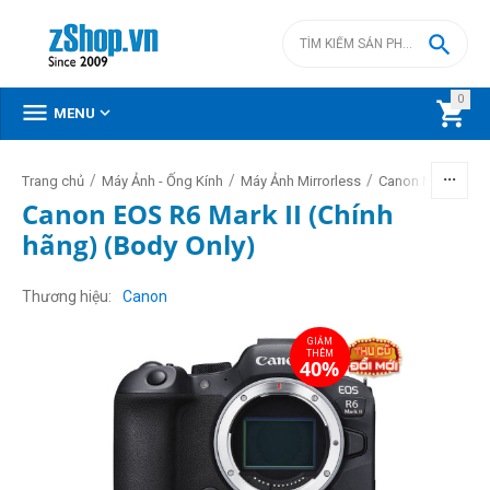

0



MENU
/
/
/
Trang chủ
Máy Ảnh - Ống Kính
Máy Ảnh Mirrorless
Canon Mirrorless
Canon EOS R6 Mark II (Chính
hãng) (Body Only)
GIẢM
THÊM
40%
Thương hiệu
Canon