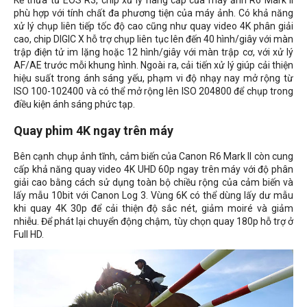
phù hợp với tính chất đa phương tiện của máy ảnh. Có khả năng
xử lý chụp liên tiếp tốc độ cao cũng như quay video 4K phân giải
cao, chip DIGIC X hỗ trợ chụp liên tục lên đến 40 hình/giây với màn
trập điện tử im lặng hoặc 12 hình/giây với màn trập cơ, với xử lý
AF/AE trước mỗi khung hình. Ngoài ra, cải tiến xử lý giúp cải thiện
hiệu suất trong ánh sáng yếu, phạm vi độ nhạy nay mở rộng từ
ISO 100-102400 và có thể mở rộng lên ISO 204800 để chụp trong
điều kiện ánh sáng phức tạp.
Quay phim 4K ngay trên máy
Bên cạnh chụp ảnh tĩnh, cảm biến của Canon R6 Mark II còn cung
cấp khả năng quay video 4K UHD 60p ngay trên máy với độ phân
giải cao bằng cách sử dụng toàn bộ chiều rộng của cảm biến và
lấy mẫu 10bit với Canon Log 3. Vùng 6K có thể dùng lấy dư mẫu
khi quay 4K 30p để cải thiện độ sắc nét, giảm moiré và giảm
nhiễu. Để phát lại chuyển động chậm, tùy chọn quay 180p hỗ trợ ở
Full HD.